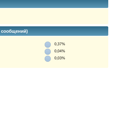
% сообщений)
0,37%
0,04%
0,03%