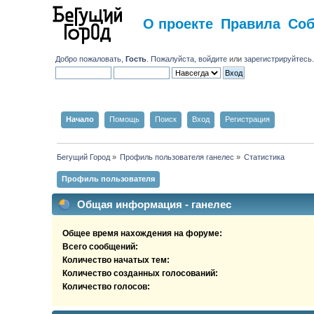
О проекте
Правила
Со
Добро пожаловать,
Гость
. Пожалуйста,
войдите
или
зарегистрируйтесь
Начало
Помощь
Поиск
Вход
Регистрация
Бегущий Город
»
Профиль пользователя ганелес
»
Статистика
Профиль пользователя
Общая информация - ганелес
Общее время нахождения на форуме:
Всего сообщений:
Количество начатых тем:
Количество созданных голосований:
Количество голосов: