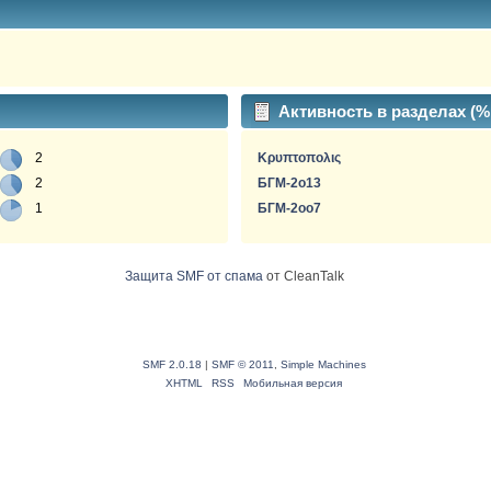
Активность в разделах (
2
Κρυπτοπολις
2
БГМ-2о13
1
БГМ-2oo7
Защита SMF от спама
от CleanTalk
SMF 2.0.18
|
SMF © 2011
,
Simple Machines
XHTML
RSS
Мобильная версия