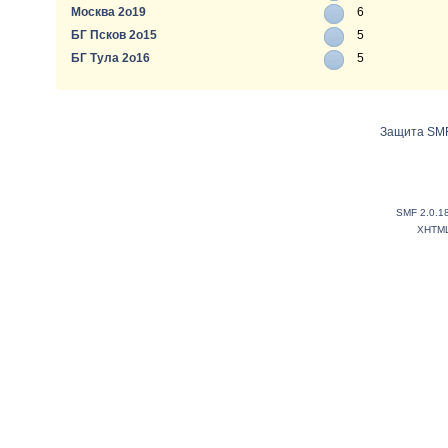
Москва 2о19
6
БГ Псков 2о15
5
БГ Тула 2о16
5
Защита SMF
SMF 2.0.1
XHTM