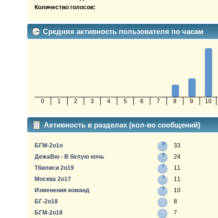
Количество голосов:
Средняя активность пользователя по часам
0
1
2
3
4
5
6
7
8
9
10
Активность в разделах (кол-во сообщений)
БГМ-2о1о
33
ДежаВю - В белую ночь
24
Тбилиси 2о19
11
Москва 2о17
11
Изменения команд
10
БГ-2о18
8
БГМ-2о18
7