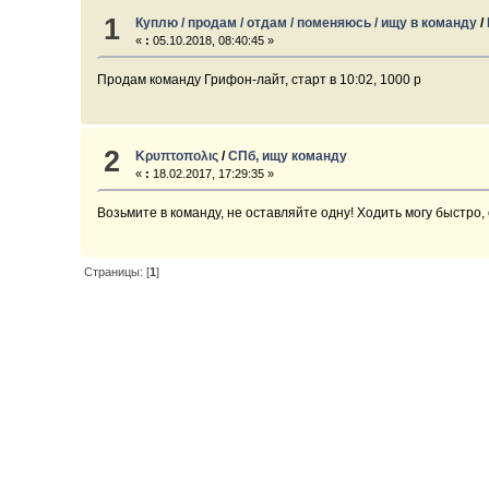
1
Куплю / продам / отдам / поменяюсь / ищу в команду
/
«
:
05.10.2018, 08:40:45 »
Продам команду Грифон-лайт, старт в 10:02, 1000 р
2
Κρυπτοπολις
/
СПб, ищу команду
«
:
18.02.2017, 17:29:35 »
Возьмите в команду, не оставляйте одну! Ходить могу быстро,
Страницы: [
1
]