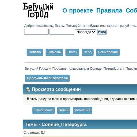
О проекте
Правила
Со
Добро пожаловать,
Гость
. Пожалуйста,
войдите
или
зарегистрируйтесь
Начало
Помощь
Поиск
Вход
Регистрация
Бегущий Город
»
Профиль пользователя Солнце_Петербурга
»
Просм
Профиль пользователя
Просмотр сообщений
В этом разделе можно просмотреть все сообщения, сделанные этим 
Сообщения
Темы
Вложения
Темы - Солнце_Петербурга
Страницы: [
1
]