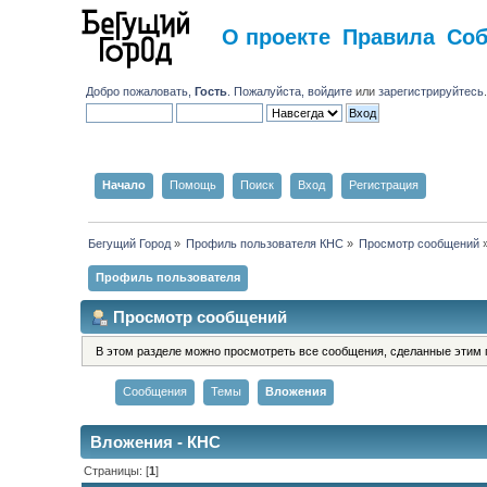
О проекте
Правила
Со
Добро пожаловать,
Гость
. Пожалуйста,
войдите
или
зарегистрируйтесь
Начало
Помощь
Поиск
Вход
Регистрация
Бегущий Город
»
Профиль пользователя КНС
»
Просмотр сообщений
Профиль пользователя
Просмотр сообщений
В этом разделе можно просмотреть все сообщения, сделанные этим 
Сообщения
Темы
Вложения
Вложения - КНС
Страницы: [
1
]