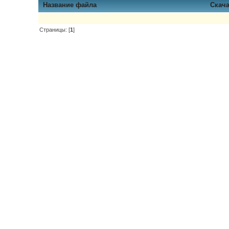
Название файла
Скач
Страницы: [
1
]