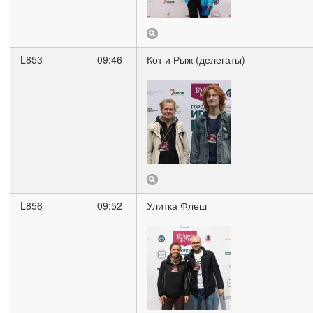
L853
09:46
Кот и Рыж (делегаты)
L856
09:52
Улитка Флеш