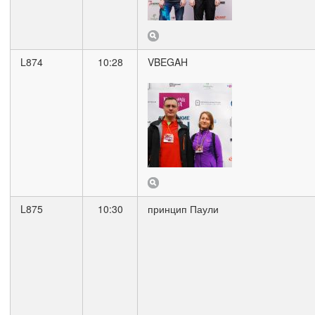
L874
10:28
VBEGAH
L875
10:30
принцип Паули