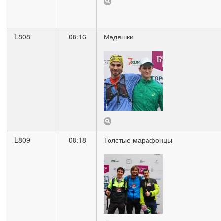
L808
08:16
Медяшки
L809
08:18
Толстые марафонцы