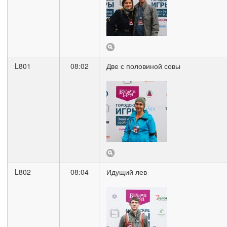
L801
08:02
Две с половиной совы
L802
08:04
Идущий лев