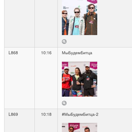
L868
10:16
МыБудемБитца
L869
10:18
#МыБудемБитца-2