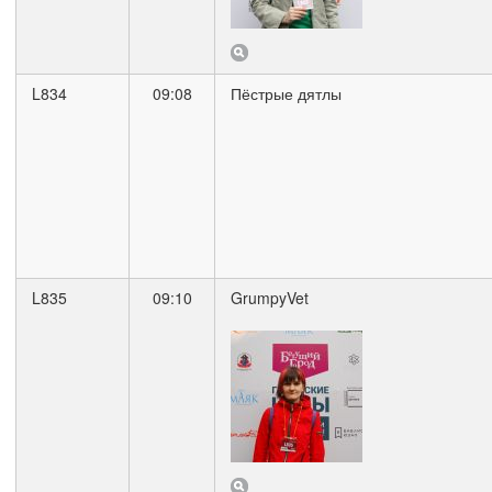
L834
09:08
Пёстрые дятлы
L835
09:10
GrumpyVet