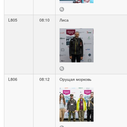
L805
08:10
Лиса
L806
08:12
Орущая морковь