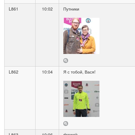
L861
10:02
Путники
L862
10:04
Я с тобой, Вася!
L863
10:06
dspwek