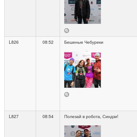
L826
08:52
Бешеные Чебуреки
L827
08:54
Полезай в робота, Синдзи!