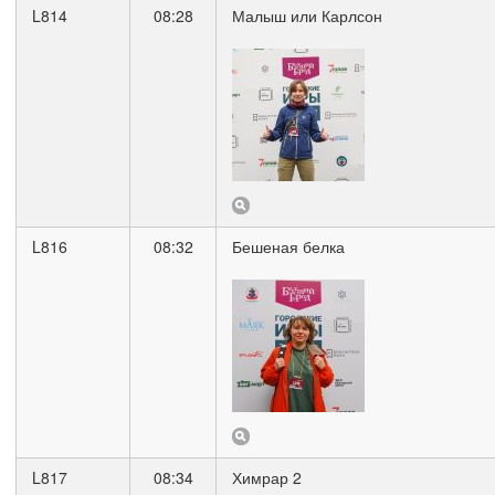
L814
08:28
Малыш или Карлсон
L816
08:32
Бешеная белка
L817
08:34
Химрар 2