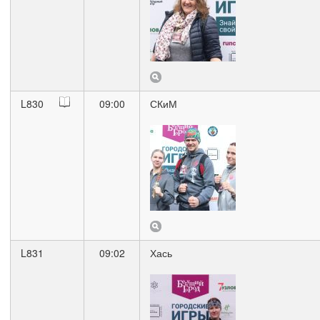
L830
09:00
СКиМ
L831
09:02
Хась