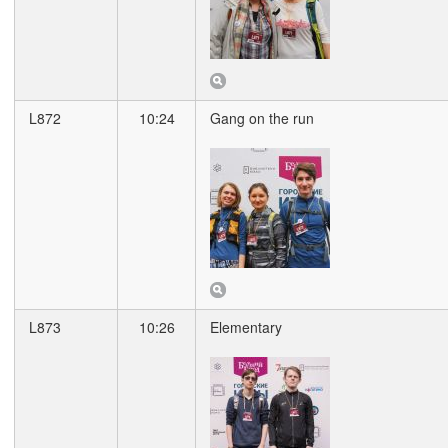
L872
10:24
Gang on the run
L873
10:26
Elementary