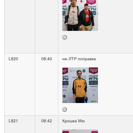
L820
08:40
не-ЛТР поправка
L821
08:42
Крошка Мю