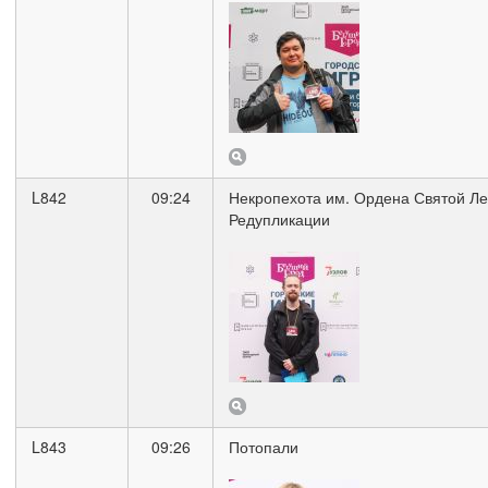
L842
09:24
Некропехота им. Ордена Святой Ле
Редупликации
L843
09:26
Потопали