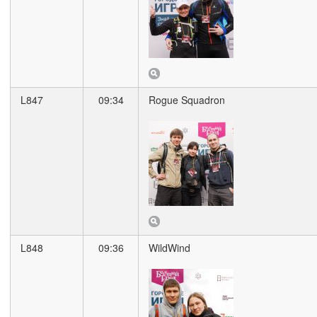
L847
09:34
Rogue Squadron
L848
09:36
WildWind