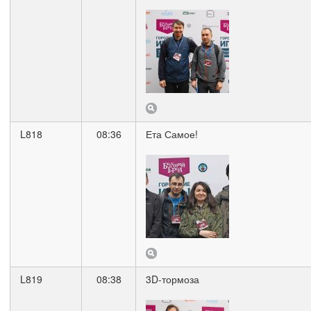
L818
08:36
Ета Самое!
L819
08:38
3D-тормоза