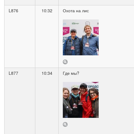
L876
10:32
Охота на лис
L877
10:34
Где мы?