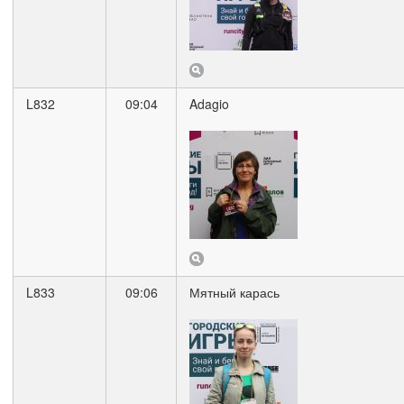
L832
09:04
Adagio
L833
09:06
Мятный карась