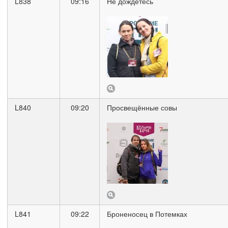
L838
09:16
Не дождетесь
L840
09:20
Просвещённые совы
L841
09:22
Броненосец в Потемках