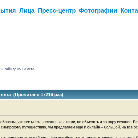
бытия
Лица
Пресс-центр
Фотографии
Конт
.
Онлайн до конца лета
лета (Прочитано 17216 раз)
бразны, что все места, связанные с ними, не объехать и за пару сезонов. Взя
и сибирскому путешествию, мы предлагаем ещё и онлайн – большой, на всё о
тветствующие этапам биографии декабристов: от происхождения и участия в 