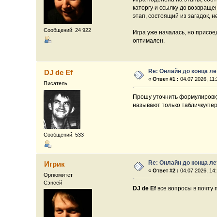
каторгу и ссылку до возвраще
этап, состоящий из загадок, 
Сообщений: 24 922
Игра уже началась, но присо
оптимален.
Re: Онлайн до конца ле
DJ de Ef
«
Ответ #1 :
04.07.2026, 11:
Писатель
Прошу уточнить формулировку
называют только табличку/пер
Сообщений: 533
Re: Онлайн до конца ле
Игрик
«
Ответ #2 :
04.07.2026, 14:
Оргкомитет
Сэнсей
DJ de Ef
все вопросы в почту 