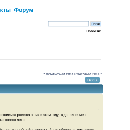
акты
Форум
Новости:
« предыдущая тема
следующая тема »
ПЕЧАТЬ
вшись за рассказ о них в этом году, в дополнение к
ставшееся лето.
Отечественной войне через тайные общества, восстания,