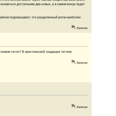
ановиться доступными два новых, а в самом конце будет
лайнов подсказывает, что разделенный ритм наиболее
Записан
словом титло? В христианской традиции титлом
Записан
Записан