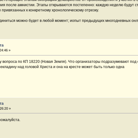
ния после амнистии. Этапы открываются постепенно: каждую неделю будут ст
не привязанных к конкретному хронологическому отрезку.
единиться можно будет в любой момент; иопыт предыдущих многодневных он
та
24:46 »
 вопроса по КП 18220 (Новая Земля). Что организаторы подразумевают под 
екладину над головой Христа и она на кресте может быть только одна
та
26:20 »
пожалуйста.