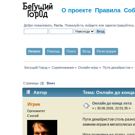
О проекте
Правила
Со
Добро пожаловать,
Гость
. Пожалуйста,
войдите
или
зарегистрируйтесь
Начало
Помощь
Поиск
Вход
Регистрация
Бегущий Город
»
Соревнования
»
Онлайн-игры
»
Пути декабристов
»
Страницы: [
1
]
Вниз
Автор
Тема: Онлайн до конца 
Онлайн до конца лета
Игрик
«
:
30.06.2026, 22:01:35 »
Оргкомитет
Сэнсей
Пути декабристов столь разноо
зимним играм в мегаполисах 
Игра поделена на этапы, соо