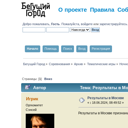
О проекте
Правила
Со
Добро пожаловать,
Гость
. Пожалуйста,
войдите
или
зарегистрируйтесь
Начало
Помощь
Поиск
Вход
Регистрация
Бегущий Город
»
Соревнования
»
Архив
»
Тематические игры
»
Ночно
Страницы: [
1
]
Вниз
Автор
Тема: Результаты в Мо
Результаты в Москве
Игрик
«
:
18.06.2024, 08:49:52 »
Оргкомитет
Сэнсей
Результаты в Москве призна