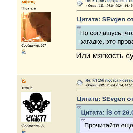
Re: КП 156 Люстра и свет
мфтщ
«
Ответ #11 :
26.04.2024, 14:47
Писатель
Цитата: SEvgen от
Но соглашусь, чт
загадке, это про
Сообщений: 867
Или мягкость с
Re: КП 156 Люстра и свет
İS
«
Ответ #12 :
26.04.2024, 14:51
Тихоня
Цитата: SEvgen от
Цитата: İS от 26.
Прочитайте ещё 
Сообщений: 38