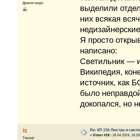
Дракон-мидл
выделили отдел
них всякая вся
недизайнерские
Я просто откры
написано:
Светильник — и
Википедия, кон
источник, как Б
было неправдой
докопался, но н
Re: КП 156 Люстра и свет
İS
«
Ответ #18 :
26.04.2024, 16:29
Тихоня