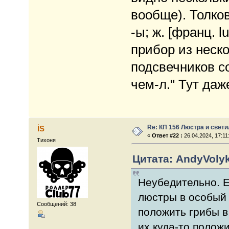
вообще). Толко
-ы; ж. [франц. 
прибор из неск
подсвечников с
чем-л." Тут даж
Re: КП 156 Люстра и свет
İS
«
Ответ #22 :
26.04.2024, 17:11
Тихоня
Цитата: AndyVolyk
Неубедительно. Е
люстры в особый 
Сообщений: 38
положить грибы в
их куда-то положи