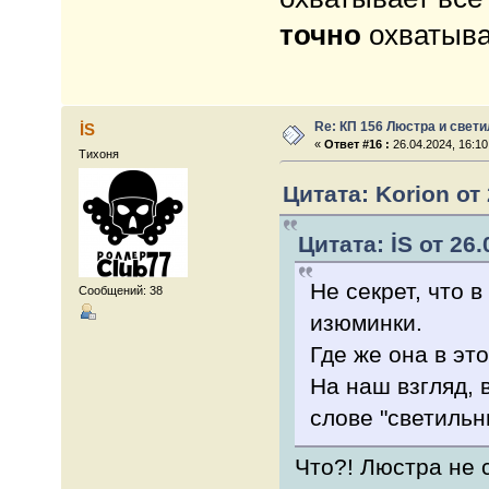
точно
охватыва
Re: КП 156 Люстра и свет
İS
«
Ответ #16 :
26.04.2024, 16:10
Тихоня
Цитата: Korion от 
Цитата: İS от 26.
Не секрет, что 
Сообщений: 38
изюминки.
Где же она в эт
На наш взгляд, 
слове "светильн
Что?! Люстра не 