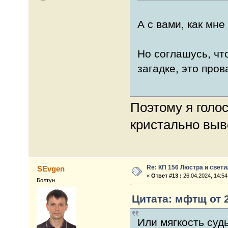
А с вами, как мне
Но соглашусь, чт
загадке, это про
Поэтому я голо
кристально выв
Re: КП 156 Люстра и свет
SEvgen
«
Ответ #13 :
26.04.2024, 14:54
Болтун
Цитата: мфтщ от 2
Или мягкость судь