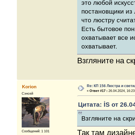
это любой искусс
постановщики из 
что люстру счита
Есть бытовое пон
охватывает все и
охватывает.
Взгляните на ск
Re: КП 156 Люстра и свет
Korion
«
Ответ #17 :
26.04.2024, 16:23
Сэнсей
Цитата: İS от 26.0
Взгляните на скр
Так там дизайн
Сообщений: 1 101