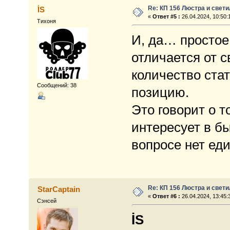
Re: КП 156 Люстра и свет
İS
«
Ответ #5 :
26.04.2024, 10:50:
Тихоня
И, да… простое
отличается от 
количество ста
Сообщений: 38
позицию.
Это говорит о т
интересует в б
вопросе нет ед
Re: КП 156 Люстра и свет
StarCaptain
«
Ответ #6 :
26.04.2024, 13:45:
Сэнсей
İS