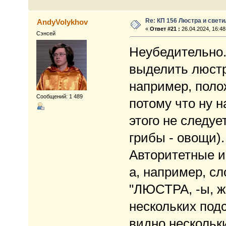
Re: КП 156 Люстра и свет
AndyVolykhov
«
Ответ #21 :
26.04.2024, 16:48
Сэнсей
Неубедительно.
выделить люстр
например, поло
Сообщений: 1 489
потому что ну н
этого не следуе
грибы - овощи).
Авторитетные ис
а, например, с
"ЛЮСТРА, -ы, ж
нескольких подс
видно нескольки