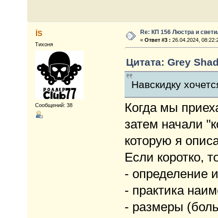
Re: КП 156 Люстра и свет
İS
«
Ответ #3 :
26.04.2024, 08:22:
Тихоня
Цитата: Grey Shad
Навскидку хочетс
Когда мы приеха
Сообщений: 38
затем начали "к
которую я описа
Если коротко, то
- определение 
- практика наи
- размеры (бол