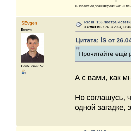
«
Последнее редактирование: 26.04.2
Re: КП 156 Люстра и свет
SEvgen
«
Ответ #10 :
26.04.2024, 14:44
Болтун
Цитата: İS от 26.0
Прочитайте ещё р
Сообщений: 57
А с вами, как м
Но соглашусь, ч
одной загадке,