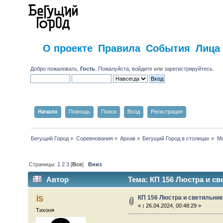
О проекте
Правила
События
Лица
Добро пожаловать,
Гость
. Пожалуйста,
войдите
или
зарегистрируйтесь
.
Начало
Помощь
Поиск
Вход
Регистрация
Бегущий Город
»
Соревнования
»
Архив
»
Бегущий Город в столицах
»
Мо
Страницы:
1
2
3
[
Все
]
Вниз
Автор
Тема: КП 156 Люстра и св
КП 156 Люстра и светильник
İS
«
:
26.04.2024, 00:48:29 »
Тихоня