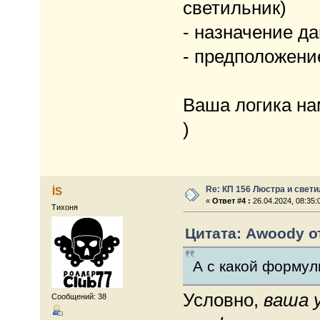
светильник)
- назначение д
- предположени
Ваша логика на
)
Re: КП 156 Люстра и свет
İS
«
Ответ #4 :
26.04.2024, 08:35:
Тихоня
Цитата: Awoody от
А с какой формул
Условно,
ваша 
Сообщений: 38