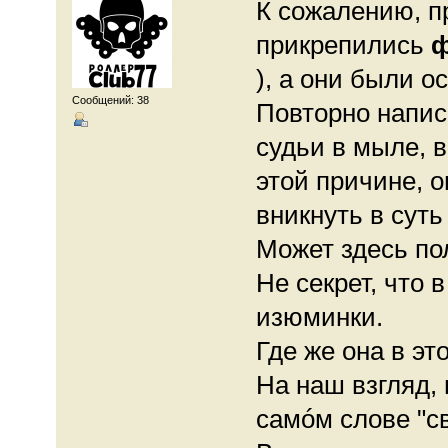
К сожалению, п
прикрепились
ф
), а они были о
Сообщений: 38
Повторно напис
судьи в мыле, 
этой причине, о
вникнуть в суть
Может здесь по
Не секрет, что 
изюминки.
Где же она в эт
На наш взгляд,
самóм слове "с