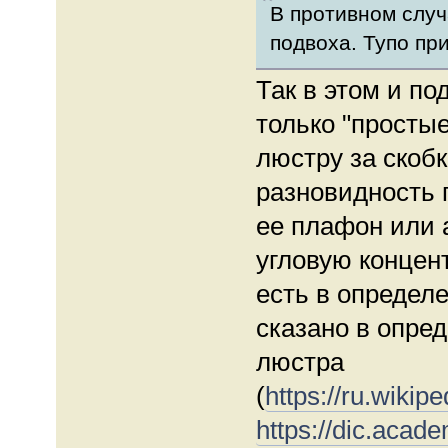
В противном случ
подвоха. Тупо при
Так в этом и по
только "просты
люстру за скобк
разновидность 
ее плафон или 
угловую концен
есть в определ
сказано в опре
люстра
(
https://ru.w
https://dic.acade