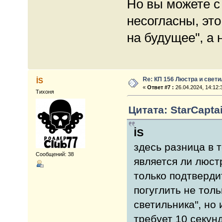
Но вы можете с
несогласны, это
на будущее", а 
Re: КП 156 Люстра и свет
İS
«
Ответ #7 :
26.04.2024, 14:12:
Тихоня
Цитата: StarCaptai
İS
здесь разница в т
Сообщений: 38
является ли люст
только подтвердит
погуглить не толь
светильника", но 
требует 10 секун