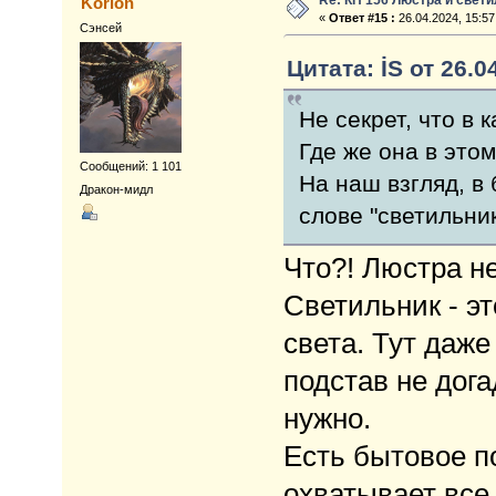
Korion
«
Ответ #15 :
26.04.2024, 15:57
Сэнсей
Цитата: İS от 26.0
Не секрет, что в
Где же она в это
Сообщений: 1 101
На наш взгляд, в
Дракон-мидл
слове "светильник
Что?! Люстра не
Светильник - э
света. Тут даж
подстав не дога
нужно.
Есть бытовое п
охватывает все