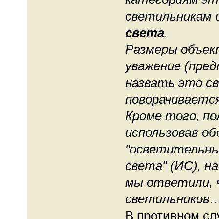
светильникам 
света
.
Размеры объек
уважение (пре
назвать это с
поворачивается
Кроме того, по
использовав о
"осветительны
света" (ИС), н
мы ответили, 
светильников
В противном сл