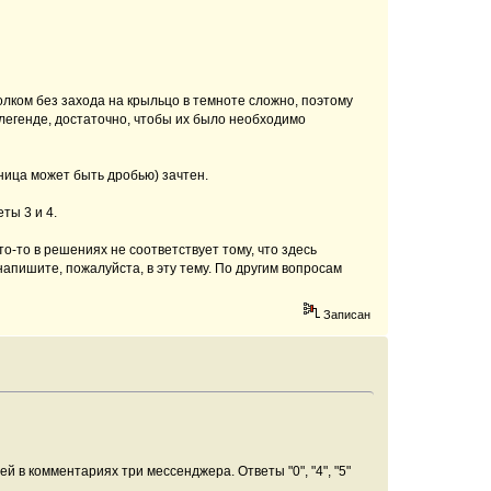
олком без захода на крыльцо в темноте сложно, поэтому
легенде, достаточно, чтобы их было необходимо
иница может быть дробью) зачтен.
ты 3 и 4.
о-то в решениях не соответствует тому, что здесь
напишите, пожалуйста, в эту тему. По другим вопросам
Записан
ей в комментариях три мессенджера. Ответы "0", "4", "5"