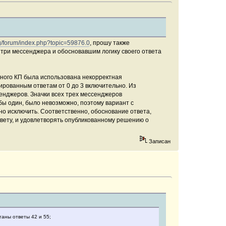
rg/forum/index.php?topic=59876.0
, прошу также
 три мессенджера и обосновавшим логику своего ответа
анного КП была использована некорректная
ированным ответам от 0 до 3 включительно. Из
енджеров. Значки всех трех мессенджеров
 бы один, было невозможно, поэтому вариант с
о исключить. Соответственно, обоснование ответа,
ответу, и удовлетворять опубликованному решению о
Записан
таны ответы 42 и 55;