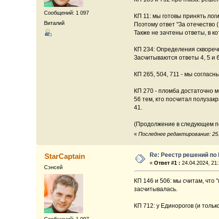
Сообщений: 1 097
КП 11: мы готовы принять логи
Виталий
Поэтому ответ "За отечество 
Также не зачтены ответы, в к
КП 234: Определения скворечн
Засчитываются ответы 4, 5 и 6
КП 265, 504, 711 - мы согласн
КП 270 - пломба достаточно м
56 тем, кто посчитал полузакр
41.
(Продолжение в следующем п
«
Последнее редактирование: 25.0
Re: Реестр решений по
StarCaptain
«
Ответ #1 :
24.04.2024, 21:
Сэнсей
КП 146 и 506: мы считам, что
засчитывалась.
КП 712: у Единорогов (и только
Сообщений: 1 097