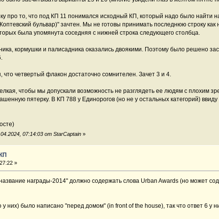
ку про то, что под КП 11 понимался исходный КП, который надо было найти на 
(Коптевский бульвар)" зачтен. Мы не готовы принимать последнюю строку как 
оторых была упомянута соседняя с нижней строка следующего столбца.
ика, кормушки и палисадника оказались двоякими. Поэтому было решено засч
.
ы, что четвертый флакон достаточно сомнителен. Зачет 3 и 4.
елкая, чтобы мы допускали возможность не разглядеть ее людям с плохим зре
ашенную пятерку. В КП 788 у Единорогов (но не у остальных категорий) ввиду
осте)
4.2024, 07:14:03 от StarCaptain
»
 КП
27:22 »
 "название награды-2014" должно содержать слова Urban Awards (но может со
 у них) было написано "перед домом" (in front of the house), так что ответ 6 у