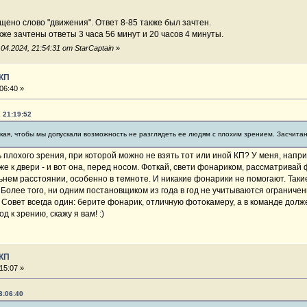
щено слово "движения". Ответ 8-85 также был зачтен.
е зачтены ответы 3 часа 56 минут и 20 часов 4 минуты.
4.2024, 21:54:31 от StarCaptain
»
 КП
06:40 »
, 21:19:52
кая, чтобы мы допускали возможность не разглядеть ее людям с плохим зрением. Засчитан
нь плохого зрения, при которой можно не взять тот или иной КП? У меня, нап
же к двери - и вот она, перед носом. Фоткай, свети фонариком, рассматривай
льнем расстоянии, особенно в темноте. И никакие фонарики не помогают. Таки
 Более того, ни одним постановщиком из года в год не учитываются ограниче
. Совет всегда один: берите фонарик, отличную фотокамеру, а в команде дол
 к зрению, скажу я вам! :)
 КП
15:07 »
3:06:40