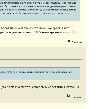
кий астигматизм, но пломбу я отлично разглядела. Подойти чуть
ны. Зато лично я почти ничего не вижу на дальнем расстоянии,
яции не засчитывались. Более того, ни одним постановщиком из
ет всегда один: берите фонарик, отличную фотокамеру, а в
 белая на синем фоне - отличный контраст. А вот
рых все участники не со 100%-ным зрением, этот КП
Записан
hp?topic=59876.0
, прошу также пересмотреть данное решение и
сенджера можно считать социальными сетями? Похоже на
Записан