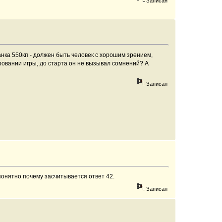
Записан
танка 550кп - должен быть человек с хорошим зрением,
ровании игры, до старта он не вызывал сомнений? А
Записан
понятно почему засчитывается ответ 42.
Записан