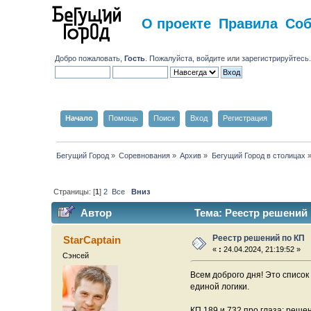
О проекте
Правила
Со
Добро пожаловать,
Гость
. Пожалуйста,
войдите
или
зарегистрируйтесь
Начало
Помощь
Поиск
Вход
Регистрация
Бегущий Город
»
Соревнования
»
Архив
»
Бегущий Город в столицах
Страницы: [
1
]
2
Все
Вниз
Автор
Тема: Реестр решений 
Реестр решений по КП
StarCaptain
«
:
24.04.2024, 21:19:52 »
Сэнсей
Всем доброго дня! Это списо
единой логики.
КП 189 и 732 про глаза: реше