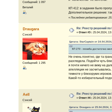
Сообщений: 1 097
Виталий
КП 412: в задании было пропу
Дополнительное решение: такж
«
Последнее редактирование: 25.0
Re: Реестр решений по
Draugara
«
Ответ #3 :
25.04.2024, 13:
Сэнсей
Цитата: StarCaptain от 24.04.2024
КП 270 - пломба достаточно мел
Не очень понятно, где та гра
разглядела. Подойти чуть бли
Сообщений: 1 295
я почти ничего не вижу на да
апелляции не засчитывались.
темноте у близоруких игроков
Какой-то избирательный подход
Re: Реестр решений по
Aell
«
Ответ #4 :
25.04.2024, 13:
Сэнсей
Цитата: Draugara от 25.04.2024, 1