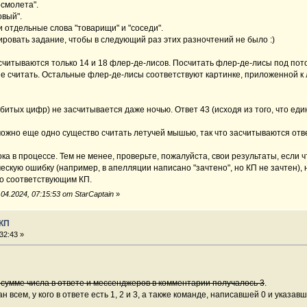
осмолета".
овый".
и отдельные слова "товарищи" и "соседи".
ировать задание, чтобы в следующий раз этих разночтений не было :)
считываются только 14 и 18 флер-де-лисов. Посчитать флер-де-лисы под пот
не считать. Остальные флер-де-лисы соответствуют картинке, приложенной к 
выбитых цифр) не засчитывается даже ночью. Ответ 43 (исходя из того, что ед
 можно еще одно существо считать летучей мышью, так что засчитываются отве
а в процессе. Тем не менее, проверьте, пожалуйста, свои результаты, если чт
ческую ошибку (например, в апелляции написано "зачтено", но КП не зачтен), 
по соответствующим КП.
4.2024, 07:15:53 от StarCaptain
»
 КП
32:43 »
 в сумме числа в ответе и мессенджеров в комментарии получалось 3
.
 всем, у кого в ответе есть 1, 2 и 3, а также команде, написавшей 0 и указавш