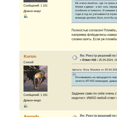
Не очень понятно, где та грань
Сообщений: 1 101
ближе к двери - и вот она, пер
особенно в темноте. И никакие 
Дракон-мидл
года в год не учитываются огра
команде должен быть хотя бы од
Полностью согласен! Пломба д
например флёрделисы наверху 
сложно взять. Если уж пломба
Re: Реестр решений по
Korion
«
Ответ #10 :
25.04.2024, 16
Сэнсей
Цитата: Grey Shadow от 25.04.202
Основываясь на прецеденте пе
зачесть КП 403 командам, давши
Задание само по себе очень 
Сообщений: 1 101
недотест. ИМХО любой ответ о
Дракон-мидл
Re: Реестр решений по
Awoody