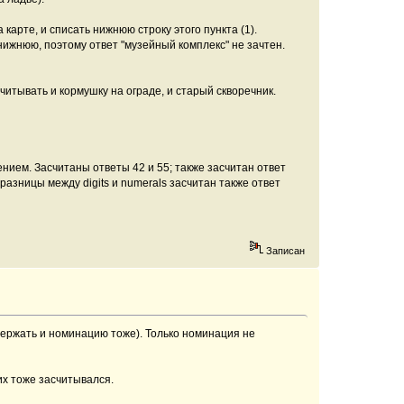
карте, и списать нижнюю строку этого пункта (1).
нижнюю, поэтому ответ "музейный комплекс" не зачтен.
итывать и кормушку на ограде, и старый скворечник.
нием. Засчитаны ответы 42 и 55; также засчитан ответ
 разницы между digits и numerals засчитан также ответ
Записан
держать и номинацию тоже). Только номинация не
 них тоже засчитывался.