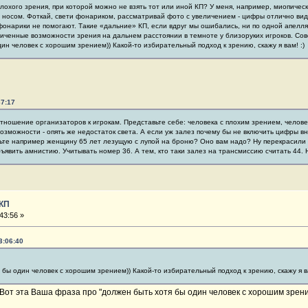
 плохого зрения, при которой можно не взять тот или иной КП? У меня, например, миопичес
ед носом. Фоткай, свети фонариком, рассматривай фото с увеличением - цифры отлично вид
фонарики не помогают. Такие «дальние» КП, если вдруг мы ошибались, ни по одной апелл
ниченные возможности зрения на дальнем расстоянии в темноте у близоруких игроков. Сов
ин человек с хорошим зрением)) Какой-то избирательный подход к зрению, скажу я вам! :)
37:17
тношение организаторов к игрокам. Представьте себе: человека с плохим зрением, челове
возможности - опять же недостаток света. А если уж залез почему бы не включить цифры 
ьте например женщину 65 лет лезущую с лупой на броню? Оно вам надо? Ну перекрасили 
явить амнистию. Учитывать номер 36. А тем, кто таки залез на трансмиссию считать 44. 
 КП
43:56 »
3:06:40
 бы один человек с хорошим зрением)) Какой-то избирательный подход к зрению, скажу я ва
Вот эта Ваша фраза про "должен быть хотя бы один человек с хорошим зрени