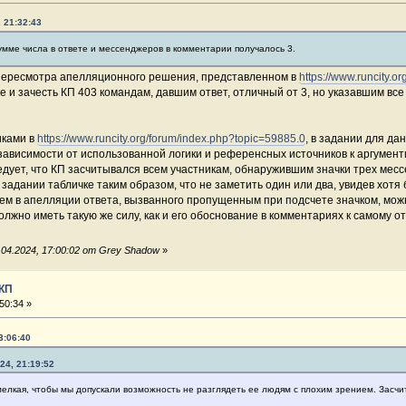
, 21:32:43
 сумме числа в ответе и мессенджеров в комментарии получалось 3.
пересмотра апелляционного решения, представленном в
https://www.runcity.o
и зачесть КП 403 командам, давшим ответ, отличный от 3, но указавшим все
иками в
https://www.runcity.org/forum/index.php?topic=59885.0
, в задании для д
зависимости от использованной логики и референсных источников к аргумент
дует, что КП засчитывался всем участникам, обнаружившим значки трех месс
 задании табличке таким образом, что не заметить один или два, увидев хотя
м в апелляции ответа, вызванного пропущенным при подсчете значком, можн
должно иметь такую же силу, как и его обоснование в комментариях к самому 
04.2024, 17:00:02 от Grey Shadow
»
 КП
50:34 »
3:06:40
24, 21:19:52
мелкая, чтобы мы допускали возможность не разглядеть ее людям с плохим зрением. Засчи