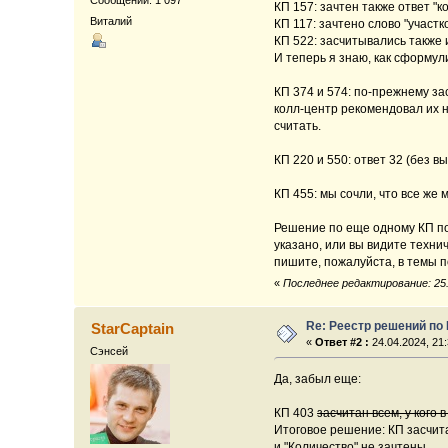
КП 157: зачтен также ответ "к
Виталий
КП 117: зачтено слово "участк
КП 522: засчитывались также 
И теперь я знаю, как сформул
КП 374 и 574: по-прежнему за
колл-центр рекомендовал их 
считать.
КП 220 и 550: ответ 32 (без 
КП 455: мы сочли, что все же
Решение по еще одному КП пок
указано, или вы видите техни
пишите, пожалуйста, в темы 
«
Последнее редактирование: 25.0
Re: Реестр решений по
StarCaptain
«
Ответ #2 :
24.04.2024, 21:
Сэнсей
Да, забыл еще:
КП 403
засчитан всем, у кого
Итоговое решение: КП засчитан
и "Количество" не зачтены.