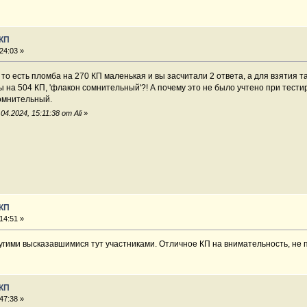
 КП
24:03 »
, то есть пломба на 270 КП маленькая и вы засчитали 2 ответа, а для взятия 
 на 504 КП, 'флакон сомнительный'?! А почему это не было учтено при тести
омнительный.
4.2024, 15:11:38 от Ali
»
 КП
14:51 »
угими высказавшимися тут участниками. Отличное КП на внимательность, не 
 КП
47:38 »