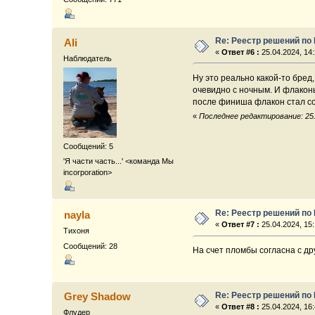
Re: Реестр решений по
Ali
«
Ответ #6 :
25.04.2024, 14:
Наблюдатель
Ну это реально какой-то бред
очевидно с ночным. И флаконы
после финиша флакон стал с
«
Последнее редактирование: 25.0
Сообщений: 5
'Я части часть...' <команда Мы
incorporation>
Re: Реестр решений по
nayla
«
Ответ #7 :
25.04.2024, 15:
Тихоня
Сообщений: 28
На счет пломбы согласна с др
Re: Реестр решений по
Grey Shadow
«
Ответ #8 :
25.04.2024, 16:
Флудер