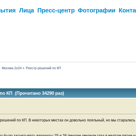
бытия
Лица
Пресс-центр
Фотографии
Конт
.
»
Москва 2о24
»
Реестр решений по КП
по КП (Прочитано 34290 раз)
к решений по КП. В некоторых местах он довольно лояльный, но мы старалис
но было засчитывать варианты 25 и 26 (многие увидели глаз в желтом пятне н