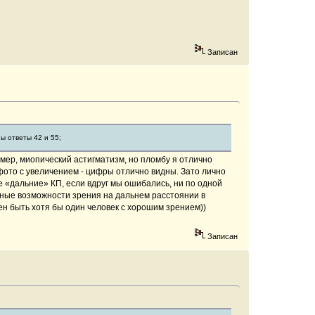
Записан
ы ответы 42 и 55;
ример, миопический астигматизм, но пломбу я отлично
 фото с увеличением - цифры отлично видны. Зато лично
е «дальние» КП, если вдруг мы ошибались, ни по одной
нные возможности зрения на дальнем расстоянии в
жен быть хотя бы один человек с хорошим зрением))
Записан