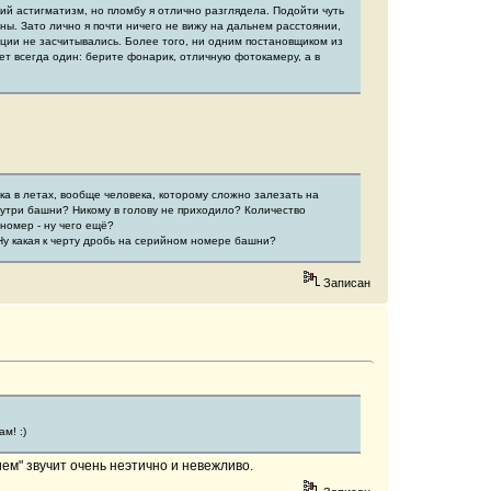
кий астигматизм, но пломбу я отлично разглядела. Подойти чуть
ны. Зато лично я почти ничего не вижу на дальнем расстоянии,
яции не засчитывались. Более того, ни одним постановщиком из
ет всегда один: берите фонарик, отличную фотокамеру, а в
ка в летах, вообще человека, которому сложно залезать на
внутри башни? Никому в голову не приходило? Количество
номер - ну чего ещё?
Ну какая к черту дробь на серийном номере башни?
Записан
м! :)
ем" звучит очень неэтично и невежливо.