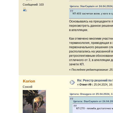
Сообщений: 103
Цитата: StarCaptain от 24.04.2024
КП 403 засчитан всем, у кого в
Основываясь на прецеденте 
пересмотреть данное решение 
в апелляции.
Как отмечено многими участн
терминология, приводящая в 
первоначального решения сле
располагались на указанной в
ретроспективным обоснование
отличного от 3, в апелляции 
зачете КП.
«
Последнее редактирование: 25.
Re: Реестр решений по
Korion
«
Ответ #9 :
25.04.2024, 16:
Сэнсей
Цитата: Draugara от 25.04.2024, 1
Цитата: StarCaptain от 24.04.20
КП 270 - пломба достаточно 