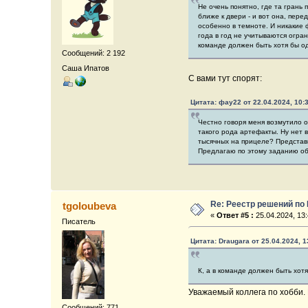
Не очень понятно, где та грань
ближе к двери - и вот она, пер
особенно в темноте. И никакие 
года в год не учитываются огра
команде должен быть хотя бы од
Сообщений: 2 192
Саша Ипатов
С вами тут спорят:
Цитата: фау22 от 22.04.2024, 10:
Честно говоря меня возмутило о
такого рода артефакты. Ну нет 
тысячных на прицеле? Представ
Предлагаю по этому заданию объ
Re: Реестр решений по
tgoloubeva
«
Ответ #5 :
25.04.2024, 13:
Писатель
Цитата: Draugara от 25.04.2024, 1
К, а в команде должен быть хотя
Уважаемый коллега по хобби. 
Сообщений: 771