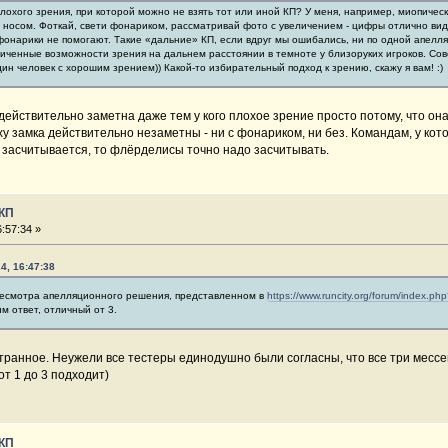
 плохого зрения, при которой можно не взять тот или иной КП? У меня, например, миопичес
ед носом. Фоткай, свети фонариком, рассматривай фото с увеличением - цифры отлично вид
фонарики не помогают. Такие «дальние» КП, если вдруг мы ошибались, ни по одной апелл
ниченные возможности зрения на дальнем расстоянии в темноте у близоруких игроков. Сов
ин человек с хорошим зрением)) Какой-то избирательный подход к зрению, скажу я вам! :)
ействительно заметна даже тем у кого плохое зрение просто потому, что она
замка действительно незаметны - ни с фонариком, ни без. Командам, у кото
 засчитывается, то флёрделисы точно надо засчитывать.
 КП
:57:34 »
4, 16:47:38
ресмотра апелляционного решения, представленном в
https://www.runcity.org/forum/index.p
м ответ, отличный от 3.
странное. Неужели все тестеры единодушно были согласны, что все три мес
т 1 до 3 подходит)
 КП