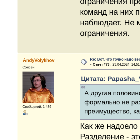
ограничения пр
команд на них п
наблюдает. Не 
ограничения.
Re: Вот, что точно надо в
AndyVolykhov
«
Ответ #73 :
23.04.2024, 14:51
Сэнсей
Цитата: Papasha_V
А другая половин
формально не раз
Сообщений: 1 489
преимущество, ка
Как же надоело и
Разделение - э