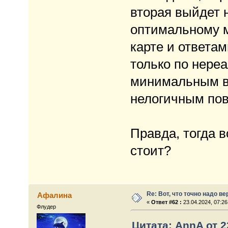
вторая выйдет н
оптимальному м
карте и ответам
только по нере
минимальным в
нелогичным пов
Правда, тогда в
стоит?
Re: Вот, что точно надо в
Афалина
«
Ответ #62 :
23.04.2024, 07:26
Флудер
Цитата: АnnA от 2