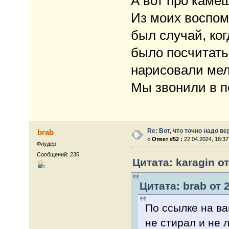
А вот про камеш
Из моих воспом
был случай, ког
было посчитать,
нарисовали мел
Мы звонили в п
Re: Вот, что точно надо в
brab
«
Ответ #52 :
22.04.2024, 18:37
Флудер
Сообщений: 235
Цитата: karagin от
Цитата: brab от 
По ссылке на ва
не стирал и не 