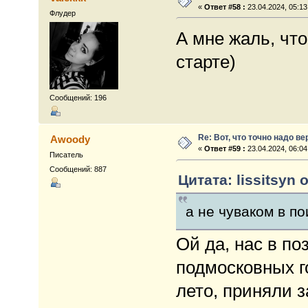
«
Ответ #58 :
23.04.2024, 05:13
Флудер
А мне жаль, что
старте)
Сообщений: 196
Re: Вот, что точно надо в
Awoody
«
Ответ #59 :
23.04.2024, 06:04
Писатель
Сообщений: 887
Цитата: lissitsyn 
а не чуваком в по
Ой да, нас в по
подмосковных го
лето, приняли з