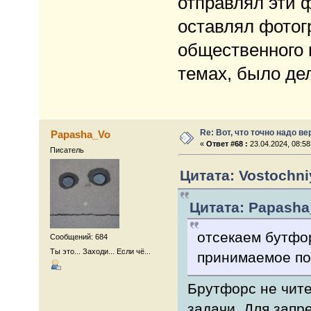
отправлял эти 
оставлял фотог
общественного 
темах, было де
Re: Вот, что точно надо в
Papasha_Vo
«
Ответ #68 :
23.04.2024, 08:58
Писатель
Цитата: Vostochniy
Цитата: Papasha_
отсекаем бутфор
Сообщений: 684
Ты это... Заходи... Если чё...
принимаемое по
Брутфорс не чите
задачи. Для запр