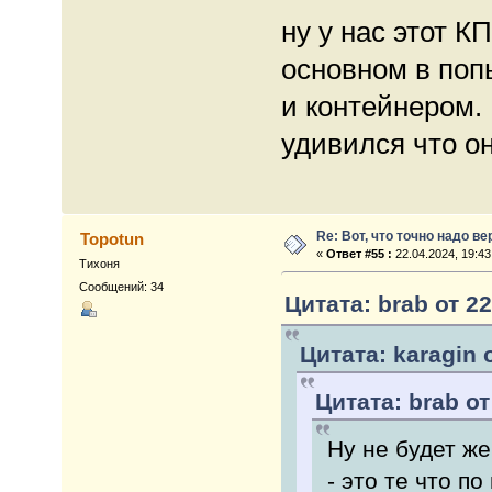
ну у нас этот К
основном в поп
и контейнером.
удивился что о
Re: Вот, что точно надо в
Topotun
«
Ответ #55 :
22.04.2024, 19:43
Тихоня
Сообщений: 34
Цитата: brab от 22
Цитата: karagin о
Цитата: brab от
Ну не будет ж
- это те что п