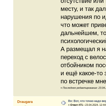
отсутствие или
месту, и так д
нарушения по и
что может приве
дальнейшем, то
психологически
А размещал я н
переход с вело
отбойником пос
и ещё какое-то
по встречке мне
«
Последнее редактирование: 23.04.
Re: Вот, что точно надо в
Draugara
«
Ответ #71 :
23.04.2024, 12:44