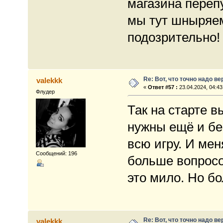
магазина переп
мы тут шныряем
подозрительно!
Re: Вот, что точно надо в
valekkk
«
Ответ #57 :
23.04.2024, 04:43
Флудер
Так на старте в
нужны ещё и бе
всю игру. И ме
Сообщений: 196
больше вопросов
это мило. Но бо
Re: Вот, что точно надо в
valekkk