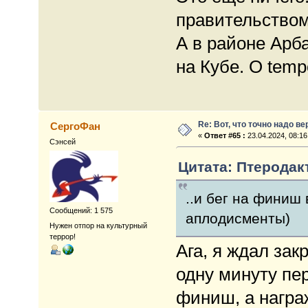
правительством
А в районе Арб
на Кубе. O tempo
Re: Вот, что точно надо в
СергоФан
«
Ответ #65 :
23.04.2024, 08:16
Сэнсей
Цитата: Птеродакт
..и бег на финиш
Сообщений: 1 575
аплодисменты)
Нужен отпор на культурный
террор!
Ага, я ждал за
одну минуту пер
финиш, а награж