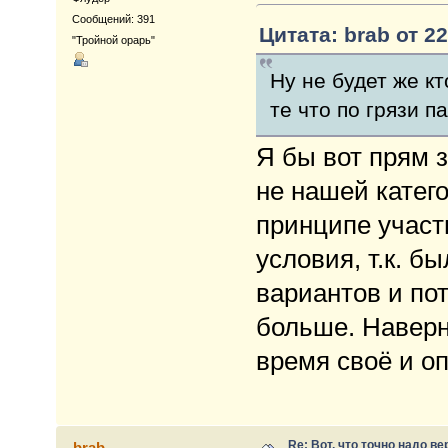
Сообщений: 391
Цитата: brab от 22
"Тройной орарь"
Ну не будет же к
те что по грязи п
Я бы вот прям з
не нашей катего
принципе участ
условия, т.к. 
вариантов и пот
больше. Наверн
время своё и оп
Re: Вот, что точно надо в
brab