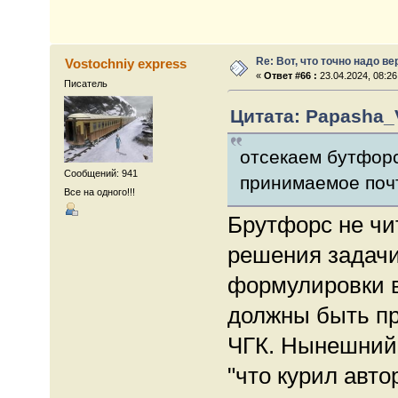
Re: Вот, что точно надо в
Vostochniy express
«
Ответ #66 :
23.04.2024, 08:26
Писатель
Цитата: Papasha_V
отсекаем бутфорс 
Сообщений: 941
принимаемое почт
Все на одного!!!
Брутфорс не чит
решения задачи
формулировки в
должны быть п
ЧГК. Нынешний 
"что курил авто