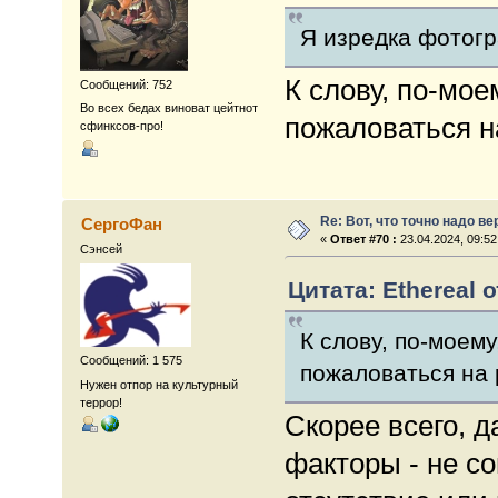
Я изредка фотог
К слову, по-мо
Сообщений: 752
Во всех бедах виноват цейтнот
пожаловаться н
сфинксов-про!
Re: Вот, что точно надо в
СергоФан
«
Ответ #70 :
23.04.2024, 09:52
Сэнсей
Цитата: Ethereal о
К слову, по-моем
Сообщений: 1 575
пожаловаться на
Нужен отпор на культурный
террор!
Скорее всего, 
факторы - не с