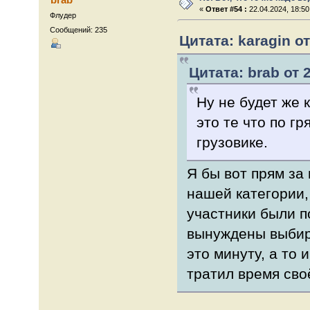
«
Ответ #54 :
22.04.2024, 18:50
Флудер
Сообщений: 235
Цитата: karagin от
Цитата: brab от 
Ну не будет же 
это те что по г
грузовике.
Я бы вот прям за 
нашей категории,
участники были п
вынуждены выбира
это минуту, а то 
тратил время своё