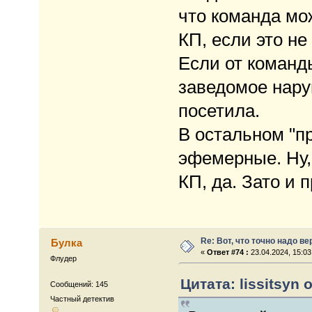
что команда мо
КП, если это не
Если от команды
заведомое нару
посетила.
В остальном "п
эфемерные. Ну, 
КП, да. Зато и 
Re: Вот, что точно надо в
Булка
«
Ответ #74 :
23.04.2024, 15:03
Флудер
Цитата: lissitsyn 
Сообщений: 145
Частный детектив