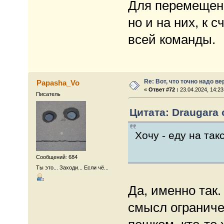
Для перемещени
но и на них, к
всей команды.
Re: Вот, что точно надо в
Papasha_Vo
«
Ответ #72 :
23.04.2024, 14:23
Писатель
Цитата: Draugara о
Хочу - еду на так
Сообщений: 684
Ты это... Заходи... Если чё...
Да, именно так.
смысл ограниче