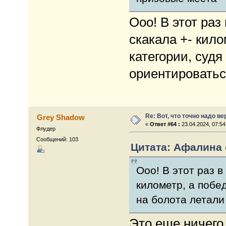
Ооо! В этот раз
скакала +- кил
категории, судя
ориентироватьс
Re: Вот, что точно надо в
Grey Shadow
«
Ответ #64 :
23.04.2024, 07:54
Флудер
Сообщений: 103
Цитата: Афалина о
Ооо! В этот раз в
километр, а побед
на болота летали
Это еще ничего.