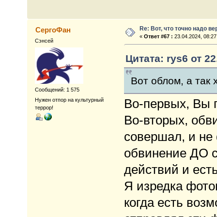
Re: Вот, что точно надо в
СергоФан
«
Ответ #67 :
23.04.2024, 08:27
Сэнсей
Цитата: rys6 от 22
Вот облом, а так 
Сообщений: 1 575
Во-первых, Вы 
Нужен отпор на культурный
террор!
Во-вторых, обви
совершал, и не 
обвинение ДО 
действий и есть
Я изредка фото
когда есть воз