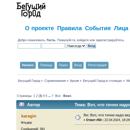
О проекте
Правила
События
Лица
Добро пожаловать,
Гость
. Пожалуйста,
войдите
или
зарегистрируйтесь
.
Начало
Помощь
Поиск
Вход
Регистрация
Бегущий Город
»
Соревнования
»
Архив
»
Бегущий Город в столицах
»
Мо
Страницы:
1
2
[
3
]
4
5
...
7
Все
Вниз
Автор
Тема: Вот, что точно надо
Re: Вот, что точно надо в
karagin
«
Ответ #50 :
22.04.2024, 18:28
Флудер
Сообщений: 391