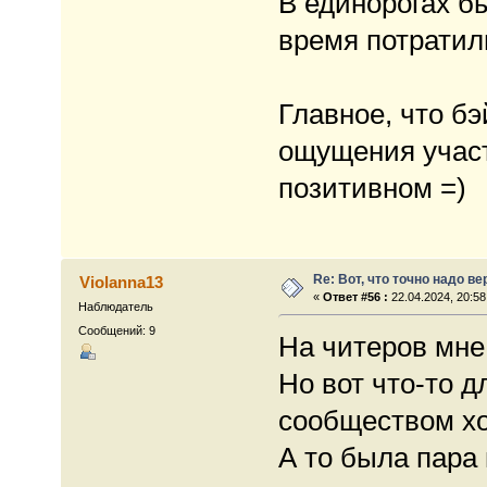
В единорогах бы
время потратили
Главное, что бэ
ощущения участ
позитивном =)
Re: Вот, что точно надо в
Violanna13
«
Ответ #56 :
22.04.2024, 20:58
Наблюдатель
Сообщений: 9
На читеров мне
Но вот что-то 
сообществом хо
А то была пара 