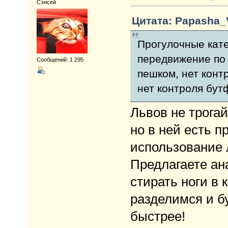
Сэнсей
Цитата: Papasha_V
Прогулочные кате
передвижение по 
Сообщений: 1 295
пешком, нет конт
нет контроля бут
Львов не трогай
но в ней есть п
использование 
Предлагаете ана
стирать ноги в 
разделимся и б
быстрее!