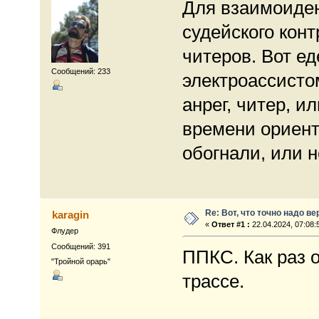
Для взаимоиден
судейского конт
читеров. Вот е
Сообщений: 233
электроассистом
анрег, читер, и
времени ориент
обогнали, или не
Re: Вот, что точно надо в
karagin
«
Ответ #1 :
22.04.2024, 07:08:
Флудер
Сообщений: 391
ППКС. Как раз 
"Тройной орарь"
трассе.