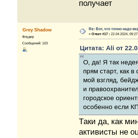
получает
Re: Вот, что точно надо в
Grey Shadow
«
Ответ #17 :
22.04.2024, 09:27
Флудер
Сообщений: 103
Цитата: Ali от 22.
О, да! Я так неде
прям старт, как в
мой взгляд, бей
и правоохранител
городское ориент
особенно если КП
Таки да, как м
активисты не о