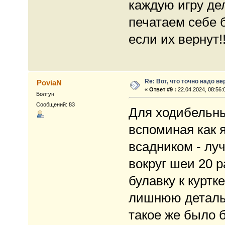
каждую игру де
печатаем себе 
если их вернут!!
Re: Вот, что точно надо в
PoviaN
«
Ответ #9 :
22.04.2024, 08:56:
Болтун
Сообщений: 83
Для ходибельн
вспоминая как 
всадником - лу
вокруг шеи 20 р
булавку к куртк
лишнюю деталь 
такое же было 