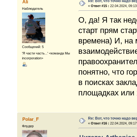
Re: Вот, что точно надо в
Ali
«
Ответ #15 :
22.04.2024, 09:13
Наблюдатель
О, да! Я так не
старт прям стар
времена) И, на
Сообщений: 5
взаимодействие
'Я части часть...' <команда Мы
incorporation>
правоохранител
понятно, что го
в поисках закла
площадках или
Re: Вот, что точно надо в
Polar_F
«
Ответ #16 :
22.04.2024, 09:17
Флудер