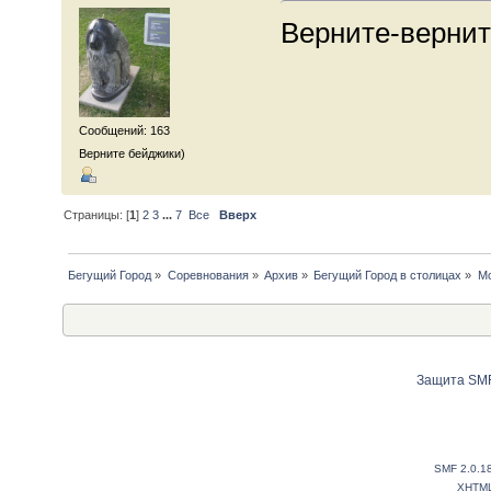
Верните-вернит
Сообщений: 163
Верните бейджики)
Страницы: [
1
]
2
3
...
7
Все
Вверх
Бегущий Город
»
Соревнования
»
Архив
»
Бегущий Город в столицах
»
Мо
Защита SMF
SMF 2.0.1
XHTM