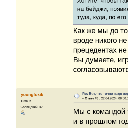
Хотите, чтобы та
на бейджи, появи
туда, куда, по ег
Как же мы до то
вроде никого не
прецедентах не
Вы думаете, игр
согласовываютс
Re: Вот, что точно надо в
youngfoxik
«
Ответ #8 :
22.04.2024, 08:50:
Тихоня
Сообщений: 42
Мы с командой 
и в прошлом го