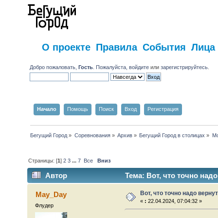
О проекте
Правила
События
Лица
Добро пожаловать,
Гость
. Пожалуйста,
войдите
или
зарегистрируйтесь
.
Начало
Помощь
Поиск
Вход
Регистрация
Бегущий Город
»
Соревнования
»
Архив
»
Бегущий Город в столицах
»
Мо
Страницы: [
1
]
2
3
...
7
Все
Вниз
Автор
Тема: Вот, что точно надо
Вот, что точно надо верну
May_Day
«
:
22.04.2024, 07:04:32 »
Флудер