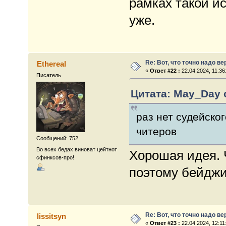
рамках такой и
уже.
Re: Вот, что точно надо в
Ethereal
«
Ответ #22 :
22.04.2024, 11:36
Писатель
Цитата: May_Day о
раз нет судейско
читеров
Сообщений: 752
Во всех бедах виноват цейтнот
Хорошая идея. 
сфинксов-про!
поэтому бейджик
Re: Вот, что точно надо в
lissitsyn
«
Ответ #23 :
22.04.2024, 12:11