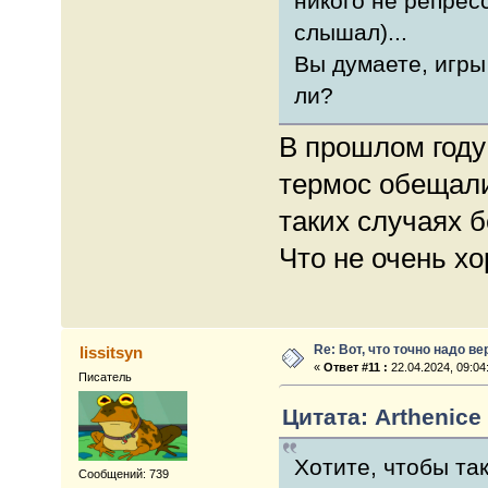
никого не репресс
слышал)...
Вы думаете, игры
ли?
В прошлом году
термос обещали
таких случаях б
Что не очень х
Re: Вот, что точно надо в
lissitsyn
«
Ответ #11 :
22.04.2024, 09:04
Писатель
Цитата: Arthenice 
Хотите, чтобы та
Сообщений: 739