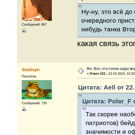
Ну-ну, это всё д
очередного прист
Сообщений: 867
нибудь танка Вто
какая связь это
Re: Вот, что точно надо в
lissitsyn
«
Ответ #21 :
22.04.2024, 10:32
Писатель
Цитата: Aell от 22
Цитата: Polar_F 
Сообщений: 739
Так скорее наоб
патриотов) бей
значимости и оф