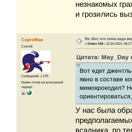
незнакомых гра
и грозились выз
Re: Вот, что точно надо в
СергоФан
«
Ответ #18 :
22.04.2024, 09:27
Сэнсей
Цитата: May_Day о
Вот едет джентль
Сообщений: 1 575
явно в составе ко
Нужен отпор на культурный
мимокрокодил? Не
террор!
ориентироваться, 
У нас была обра
предполагаемых
всадника, по т