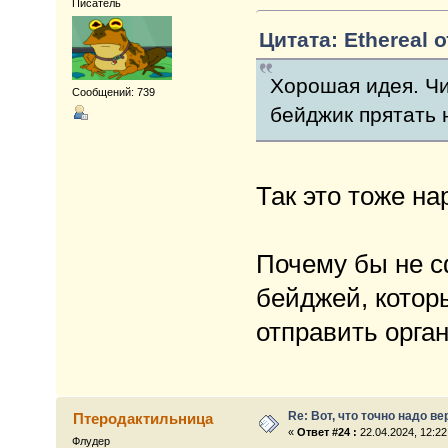
Писатель
Цитата: Ethereal о
Хорошая идея. Чи
Сообщений: 739
бейджик прятать н
Так это тоже на
Почему бы не с
бейджей, которы
отправить орга
Re: Вот, что точно надо в
Птеродактильница
«
Ответ #24 :
22.04.2024, 12:22
Флудер