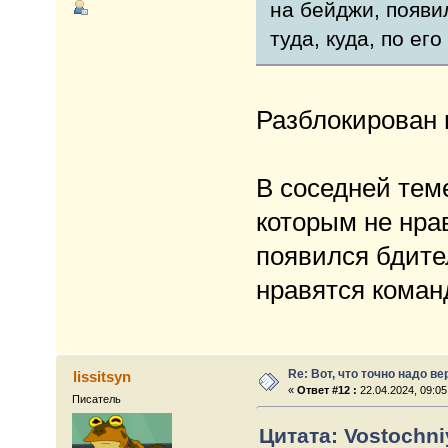
на бейджи, появи
туда, куда, по ег
Разблокирован 
В соседней тем
которым не нра
появился бдите
нравятся коман
Re: Вот, что точно надо в
lissitsyn
«
Ответ #12 :
22.04.2024, 09:05
Писатель
Цитата: Vostochniy