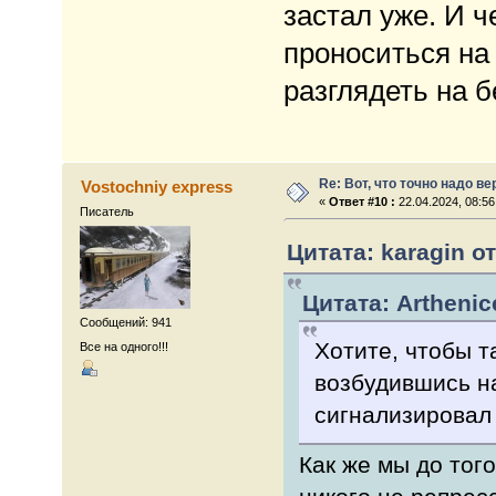
застал уже. И ч
проноситься на 
разглядеть на 
Re: Вот, что точно надо в
Vostochniy express
«
Ответ #10 :
22.04.2024, 08:56
Писатель
Цитата: karagin от
Цитата: Arthenic
Сообщений: 941
Хотите, чтобы т
Все на одного!!!
возбудившись н
сигнализировал 
Как же мы до того