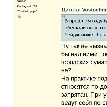
Флудер
Сообщений: 391
Цитата: Vostochniy
"Тройной орарь"
В прошлом году б
обещали вызвать 
бейдж может брос
Ну так не вызв
бы над ними по
городских сумас
не?
На практике п
относятся по-д
запрятан. При у
ведут себя по-с