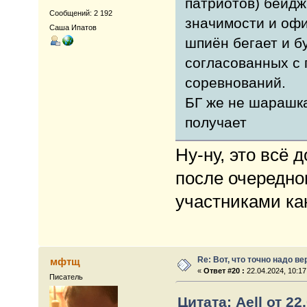
патриотов) бейдж
Сообщений: 2 192
значимости и офи
Саша Ипатов
шпиён бегает и б
согласованных с
соревнований.
БГ же не шарашка
получает
Ну-ну, это всё 
после очередно
участниками ка
Re: Вот, что точно надо в
мфтщ
«
Ответ #20 :
22.04.2024, 10:17
Писатель
Цитата: Aell от 22