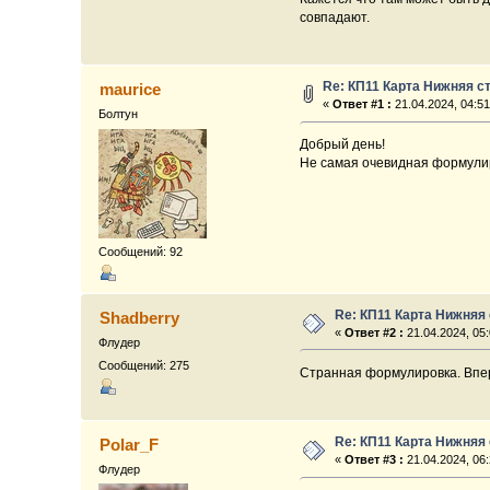
совпадают.
Re: КП11 Карта Нижняя с
maurice
«
Ответ #1 :
21.04.2024, 04:51
Болтун
Добрый день!
Не самая очевидная формулиро
Сообщений: 92
Re: КП11 Карта Нижняя
Shadberry
«
Ответ #2 :
21.04.2024, 05:
Флудер
Сообщений: 275
Странная формулировка. Впер
Re: КП11 Карта Нижняя
Polar_F
«
Ответ #3 :
21.04.2024, 06:
Флудер