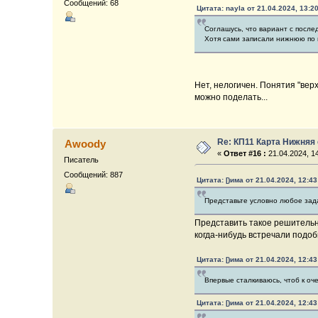
Сообщений: 68
Цитата: nayla от 21.04.2024, 13:2
Соглашусь, что вариант с после
Хотя сами записали нижнюю по 
Нет, нелогичен. Понятия "верх
можно поделать...
Re: КП11 Карта Нижняя
Awoody
«
Ответ #16 :
21.04.2024, 14
Писатель
Сообщений: 887
Цитата: [)има от 21.04.2024, 12:43
Представьте условно любое зада
Представить такое решительн
когда-нибудь встречали подоб
Цитата: [)има от 21.04.2024, 12:43
Впервые сталкиваюсь, чтоб к оч
Цитата: [)има от 21.04.2024, 12:43