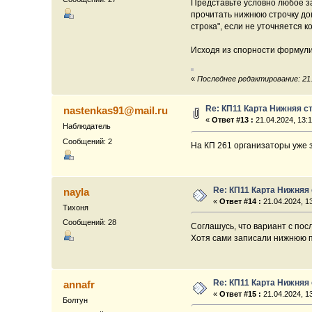
Представьте условно любое за
прочитать нижнюю строчку дог
строка", если не уточняется к
Исходя из спорности формулир
«
Последнее редактирование: 21.0
Re: КП11 Карта Нижняя с
nastenkas91@mail.ru
«
Ответ #13 :
21.04.2024, 13:1
Наблюдатель
Сообщений: 2
На КП 261 организаторы уже з
Re: КП11 Карта Нижняя
nayla
«
Ответ #14 :
21.04.2024, 13
Тихоня
Сообщений: 28
Соглашусь, что вариант с пос
Хотя сами записали нижнюю п
Re: КП11 Карта Нижняя
annafr
«
Ответ #15 :
21.04.2024, 13
Болтун