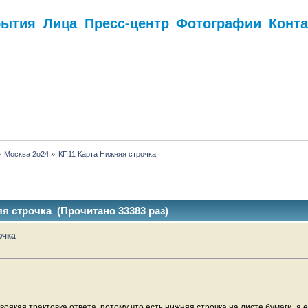
бытия
Лица
Пресс-центр
Фотографии
Конт
.
»
Москва 2о24
»
КП11 Карта Нижняя строчка
я строчка (Прочитано 33383 раз)
очка
оякая трактовка ответа, потому что есть нижняя строчка на листе бумаги, а 