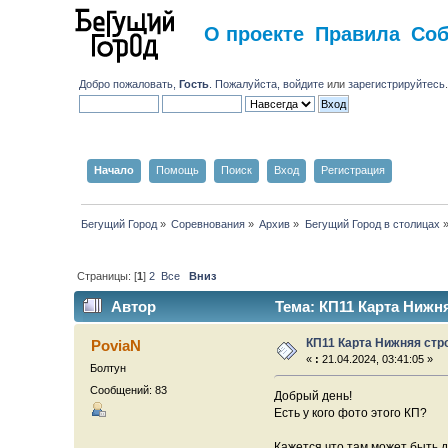
О проекте
Правила
Со
Добро пожаловать,
Гость
. Пожалуйста,
войдите
или
зарегистрируйтесь
Начало
Помощь
Поиск
Вход
Регистрация
Бегущий Город
»
Соревнования
»
Архив
»
Бегущий Город в столицах
Страницы: [
1
]
2
Все
Вниз
Автор
Тема: КП11 Карта Нижня
КП11 Карта Нижняя стр
PoviaN
«
:
21.04.2024, 03:41:05 »
Болтун
Сообщений: 83
Добрый день!
Есть у кого фото этого КП?
Кажется что там может быть дв