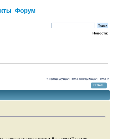
акты
Форум
Новости:
« предыдущая тема
следующая тема »
ПЕЧАТЬ
есть нижняя строчка в пункте. В данном КП они не