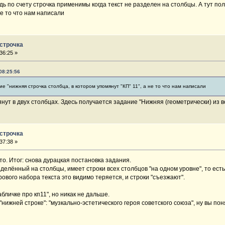
дь по счету строчка применимы когда текст не разделен на столбцы. А тут по
не то что нам написали
 строчка
36:25 »
08:25:56
ие "нижняя строчка столбца, в котором упомянут "КП" 11", а не то что нам написали
мянут в двух столбцах. Здесь получается задание "Нижняя (геометрически) из вс
 строчка
37:38 »
о. Итог: снова дурацкая постановка задания.
азделённый на столбцы, имеет строки всех столбцов "на одном уровне", то есть
рового набора текста это видимо теряется, и строки "съезжают".
бличке про кп11", но никак не дальше.
 "нижней строке": "музкально-эстетического героя советского союза", ну вы по