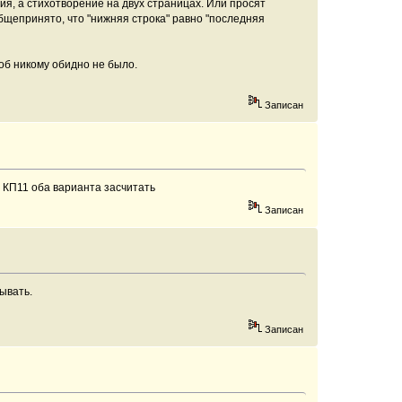
ия, а стихотворение на двух страницах. Или просят
бщепринято, что "нижняя строка" равно "последняя
об никому обидно не было.
Записан
 КП11 оба варианта засчитать
Записан
ывать.
Записан