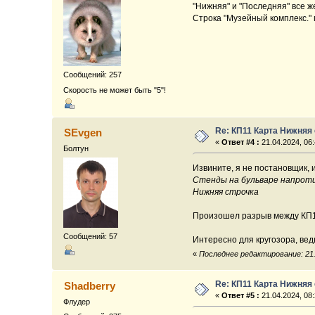
"Нижняя" и "Последняя" все ж
Строка "Музейный комплекс." 
Сообщений: 257
Скорость не может быть "5"!
Re: КП11 Карта Нижняя
SEvgen
«
Ответ #4 :
21.04.2024, 06:
Болтун
Извините, я не постановщик, 
Стенды на бульваре напротив
Нижняя строчка
Произошел разрыв между КП11
Сообщений: 57
Интересно для кругозора, ведь
«
Последнее редактирование: 21.
Re: КП11 Карта Нижняя
Shadberry
«
Ответ #5 :
21.04.2024, 08:
Флудер