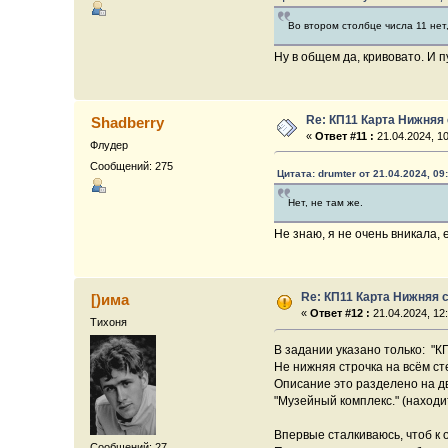
Во втором столбце числа 11 нет,
Ну в общем да, кривовато. И 
Re: КП11 Карта Нижняя
Shadberry
«
Ответ #11 :
21.04.2024, 10
Флудер
Сообщений: 275
Цитата: drumter от 21.04.2024, 09
Нет, не там же.
Не знаю, я не очень вникала,
Re: КП11 Карта Нижняя 
[)има
«
Ответ #12 :
21.04.2024, 12
Тихоня
В задании указано только: "К
Не нижняя строчка на всём ст
Описание это разделено на дв
"Музейный комплекс." (находи
Впервые сталкиваюсь, чтоб к
Сообщений: 27