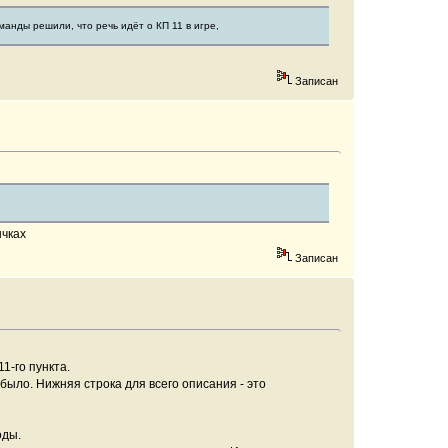
манды решили, что речь идёт о КП 11 в игре,
Записан
ычках
Записан
1-го пункта.
было. Нижняя строка для всего описания - это
оды.