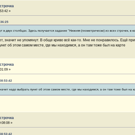
 строчка
53:42 »
:36:25
нут в двух столбцах. Здесь получается задание "Нижняя (геометрически) из всех строчек, в к
т, значит не упомянут. В обще криво всё как-то. Мне не понравилось. Ещё пр
ункт об этом самом месте, где мы находимся, а он там тоже был на карте
 строчка
01:09 »
08:53:42
 значит надо выбрать пункт об этом самом месте, где мы находимся, а он там тоже был на к
 строчка
:08:08 »
08:53:42