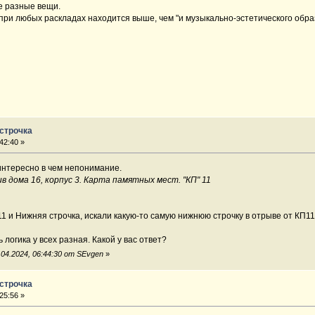
е разные вещи.
при любых раскладах находится выше, чем "и музыкально-эстетического образ
 строчка
42:40 »
интересно в чем непонимание.
 дома 16, корпус 3. Карта памятных мест. "КП" 11
 и Нижняя строчка, искали какую-то самую нижнюю строчку в отрыве от КП1
 логика у всех разная. Какой у вас ответ?
04.2024, 06:44:30 от SEvgen
»
 строчка
25:56 »