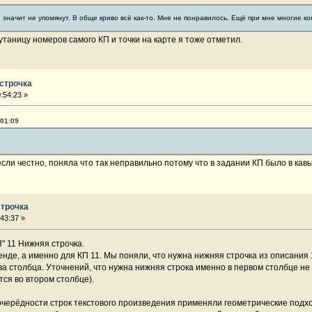
 значит не упомянут. В обще криво всё как-то. Мне не понравилось. Ещё при мне многие ко
путаницу номеров самого КП и точки на карте я тоже отметил.
 строчка
:54:23 »
:01:09
 если честно, поняла что так неправильно потому что в задании КП было в кав
строчка
:43:37 »
П" 11 Нижняя строчка.
енде, а именно для КП 11. Мы поняли, что нужна нижняя строчка из описания 1
а столбца. Уточнений, что нужна нижняя строка именно в первом столбце не 
тся во втором столбце).
 очерёдности строк текстового произведения применяли геометрические подх