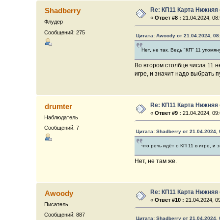
Re: КП11 Карта Нижняя
Shadberry
«
Ответ #8 :
21.04.2024, 08:
Флудер
Сообщений: 275
Цитата: Awoody от 21.04.2024, 08
Нет, не так. Ведь "КП" 11 упомя
Во втором столбце числа 11 не
игре, и значит надо выбрать п
Re: КП11 Карта Нижняя
drumter
«
Ответ #9 :
21.04.2024, 09:
Наблюдатель
Сообщений: 7
Цитата: Shadberry от 21.04.2024, 
что речь идёт о КП 11 в игре, и
Нет, не там же.
Re: КП11 Карта Нижняя
Awoody
«
Ответ #10 :
21.04.2024, 09
Писатель
Сообщений: 887
Цитата: Shadberry от 21.04.2024, 