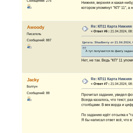
Сообщений: 275
Нижняя, верхняя и какая-нибу
котором упомянут "КП" 11", а 
Re: КП11 Карта Нижняя
Awoody
«
Ответ #6 :
21.04.2024, 08:
Писатель
Сообщений: 887
Цитата: Shadberry от 21.04.2024, 
А тут получается по факту задан
Нет, не так. Ведь "КП" 11 упо
Re: КП11 Карта Нижняя
Jacky
«
Ответ #7 :
21.04.2024, 08:
Болтун
Сообщений: 88
Прочитал задание, увидел фот
Всегда казалось, что текст, р
столбцами. В век ворда и циф
По заданию идёт отсылка к "та
Я бы написал ответ всё, что в