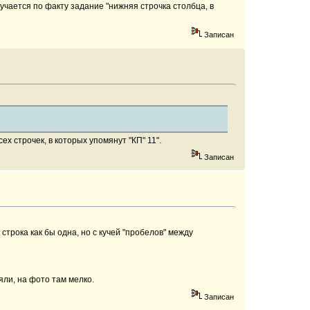
лучается по факту задание "нижняя строчка столбца, в
Записан
ех строчек, в которых упомянут "КП" 11".
Записан
 строка как бы одна, но с кучей "пробелов" между
няли, на фото там мелко.
Записан