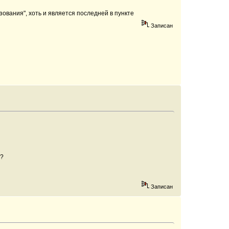
ования", хоть и является последней в пункте
Записан
1?
Записан