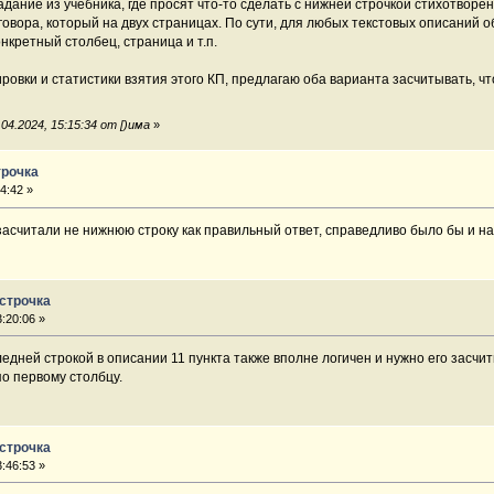
дание из учебника, где просят что-то сделать с нижней строчкой стихотворен
овора, который на двух страницах. По сути, для любых текстовых описаний о
онкретный столбец, страница и т.п.
овки и статистики взятия этого КП, предлагаю оба варианта засчитывать, чт
4.2024, 15:15:34 от [)има
»
трочка
4:42 »
асчитали не нижнюю строку как правильный ответ, справедливо было бы и на
 строчка
:20:06 »
ледней строкой в описании 11 пункта также вполне логичен и нужно его засчит
о первому столбцу.
 строчка
:46:53 »