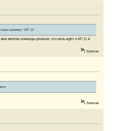
оторых упомянут "КП" 11".
и мне многие команды решили, что речь идёт о КП 11 в
Записан
арте
Записан