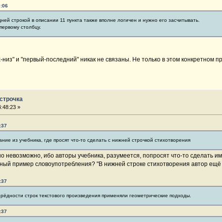
0:06
дней строкой в описании 11 пункта также вполне логичен и нужно его засчитывать.
первому столбцу.
-низ" и "первый-последний" никак не связаны. Не только в этом конкретном при
 строчка
:48:23 »
:37
ние из учебника, где просят что-то сделать с нижней строчкой стихотворения
о невозможно, ибо авторы учебника, разумеется, попросят что-то сделать 
ный пример словоупотребления? "В нижней строке стихотворения автор ещё р
:37
ерёдности строк текстового произведения применяли геометрические подходы.
:37