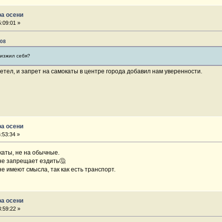
ра осени
:09:01 »
:08
 изжил себя?
летел, и запрет на самокаты в центре города добавил нам уверенности.
ра осени
:53:34 »
каты, не на обычные.
не запрещает ездить🤔
е имеют смысла, так как есть транспорт.
ра осени
:59:22 »