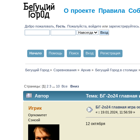
О проекте
Правила
Со
Добро пожаловать,
Гость
. Пожалуйста,
войдите
или
зарегистрируйтесь
Начало
Помощь
Поиск
Вход
Регистрация
Бегущий Город
»
Соревнования
»
Архив
»
Бегущий Город в столицах
Страницы: [
1
]
2
3
...
10
Все
Вниз
Автор
Тема: БГ-2о24 главная 
БГ-2о24 главная игра о
Игрик
«
:
19.01.2024, 11:56:59 »
Оргкомитет
Сэнсей
12 октября