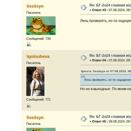
Re: БГ-2о24 главная иг
lissitsyn
«
Ответ #3 :
07.08.2024, 08:
Писатель
Лень проверять, но по ощущен
Сообщений: 739
Re: БГ-2о24 главная иг
tgoloubeva
«
Ответ #4 :
07.08.2024, 09:
Писатель
Цитата: lissitsyn от 07.08.2024, 0
Лень проверять, но по ощущения
Но не в выходные. По моим о
Сообщений: 771
Re: БГ-2о24 главная иг
lissitsyn
«
Ответ #5 :
09.08.2024, 09:
Писатель