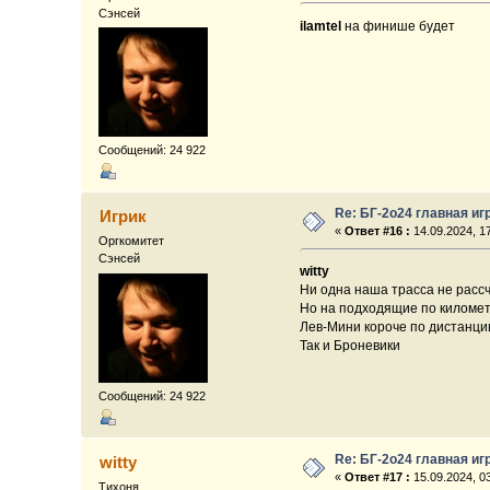
Сэнсей
ilamtel
на финише будет
Сообщений: 24 922
Re: БГ-2о24 главная иг
Игрик
«
Ответ #16 :
14.09.2024, 17
Оргкомитет
Сэнсей
witty
Ни одна наша трасса не рассч
Но на подходящие по километ
Лев-Мини короче по дистанции
Так и Броневики
Сообщений: 24 922
Re: БГ-2о24 главная иг
witty
«
Ответ #17 :
15.09.2024, 03
Тихоня