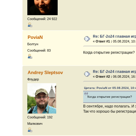
Сообщений: 24 922
Re: БГ-2о24 главная иг
PoviaN
«
Ответ #1 :
05.08.2024, 10:
Болтун
Сообщений: 83
Когда открытие регистрации?
Re: БГ-2о24 главная иг
Andrey Sleptsov
«
Ответ #2 :
06.08.2024, 16:
Флудер
Цитата: PoviaN от 05.08.2024, 10:
Когда открытие регистрации?
В сентябре, надо полагать. И 
Так что хорошо бы регистраци
Сообщений: 192
Малкович