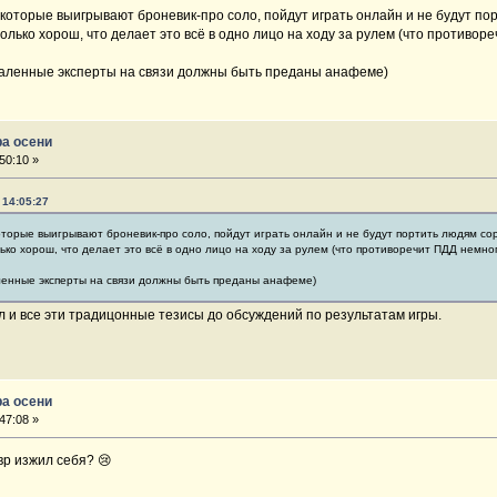
, которые выигрывают броневик-про соло, пойдут играть онлайн и не будут п
олько хорош, что делает это всё в одно лицо на ходу за рулем (что противор
 удаленные эксперты на связи должны быть преданы анафеме)
ра осени
50:10 »
 14:05:27
которые выигрывают броневик-про соло, пойдут играть онлайн и не будут портить людям со
ько хорош, что делает это всё в одно лицо на ходу за рулем (что противоречит ПДД немног
аленные эксперты на связи должны быть преданы анафеме)
л и все эти традицонные тезисы до обсуждений по результатам игры.
ра осени
47:08 »
вр изжил себя? 😢