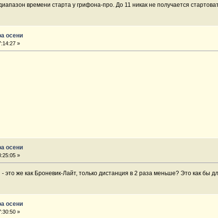
апазон времени старта у грифона-про. До 11 никак не получается стартовать.
ра осени
:14:27 »
ра осени
:25:05 »
 это же как Броневик-Лайт, только дистанция в 2 раза меньше? Это как бы для
ра осени
:30:50 »