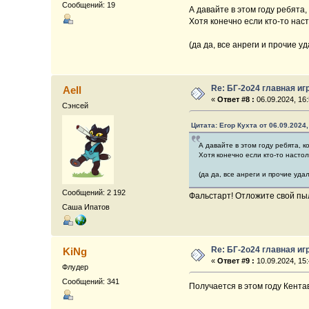
Сообщений: 19
А давайте в этом году ребята
Хотя конечно если кто-то наст
(да да, все анреги и прочие
Re: БГ-2о24 главная иг
Aell
«
Ответ #8 :
06.09.2024, 16:
Сэнсей
Цитата: Егор Кухта от 06.09.2024,
А давайте в этом году ребята, 
Хотя конечно если кто-то настол
(да да, все анреги и прочие уд
Сообщений: 2 192
Фальстарт! Отложите свой пы
Саша Ипатов
Re: БГ-2о24 главная иг
KiNg
«
Ответ #9 :
10.09.2024, 15:
Флудер
Сообщений: 341
Получается в этом году Кента