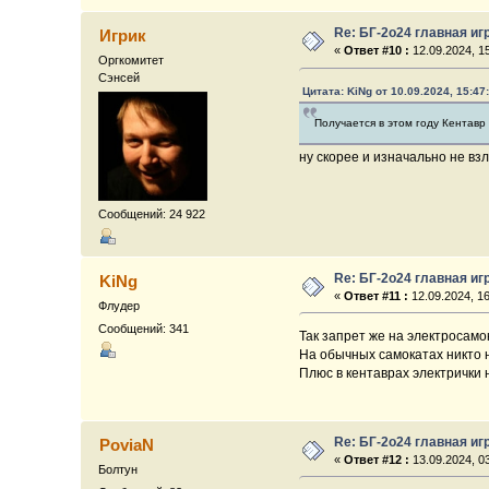
Re: БГ-2о24 главная иг
Игрик
«
Ответ #10 :
12.09.2024, 15
Оргкомитет
Сэнсей
Цитата: KiNg от 10.09.2024, 15:47
Получается в этом году Кентавр
ну скорее и изначально не вз
Сообщений: 24 922
Re: БГ-2о24 главная иг
KiNg
«
Ответ #11 :
12.09.2024, 16
Флудер
Сообщений: 341
Так запрет же на электросамо
На обычных самокатах никто 
Плюс в кентаврах электрички н
Re: БГ-2о24 главная иг
PoviaN
«
Ответ #12 :
13.09.2024, 03
Болтун