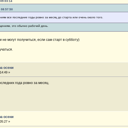
 09:03:14
, 08:57:50
ниям все последние годы ровно за месяц до старта или очень около того.
щениям, это обычно рабочий день.
 не могут получиться, если сам старт в субботу)
учаться.
ра осени
14:49 »
следних года ровно за месяц.
ра осени
05:27 »