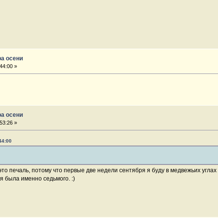
ра осени
44:00 »
ра осени
53:26 »
44:00
это печаль, потому что первые две недели сентября я буду в медвежьих углах 
я была именно седьмого. :)