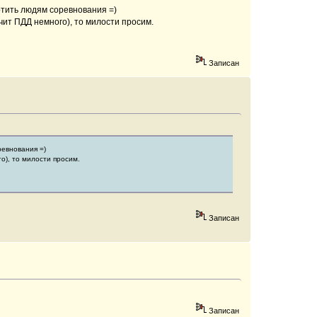
ортить людям соревнования =)
ечит ПДД немного), то милости просим.
Записан
ревнования =)
о), то милости просим.
Записан
Записан