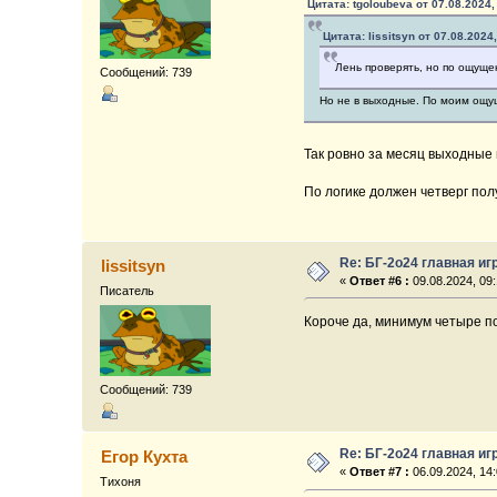
Цитата: tgoloubeva от 07.08.2024,
Цитата: lissitsyn от 07.08.2024
Лень проверять, но по ощуще
Сообщений: 739
Но не в выходные. По моим ощу
Так ровно за месяц выходные и
По логике должен четверг пол
Re: БГ-2о24 главная иг
lissitsyn
«
Ответ #6 :
09.08.2024, 09:
Писатель
Короче да, минимум четыре по
Сообщений: 739
Re: БГ-2о24 главная иг
Егор Кухта
«
Ответ #7 :
06.09.2024, 14:
Тихоня