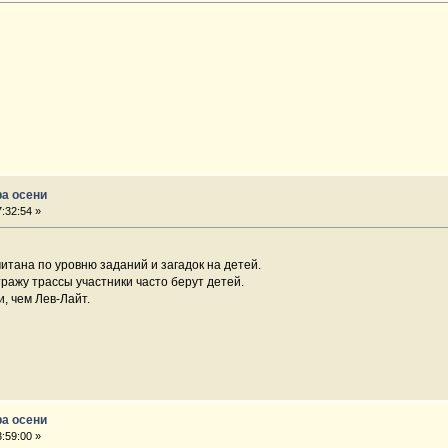
ра осени
:32:54 »
итана по уровню заданий и загадок на детей.
ражу трассы участники часто берут детей.
, чем Лев-Лайт.
ра осени
:59:00 »