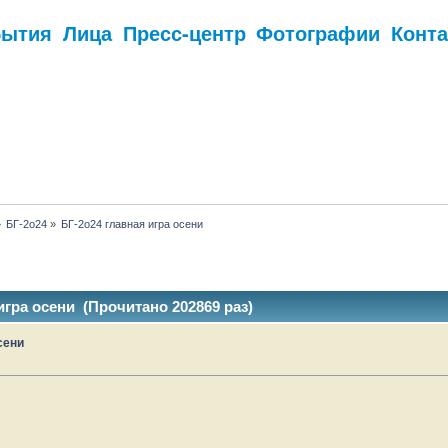
бытия
Лица
Пресс-центр
Фотографии
Конт
.
»
БГ-2о24
»
БГ-2о24 главная игра осени
игра осени (Прочитано 202869 раз)
сени