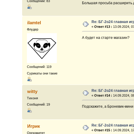
Сообщений: 83
Большая просьба расширить ди
Re: БГ-2о24 главная иг
ilamtel
«
Ответ #13 :
13.09.2024, 07
Флудер
А будет на старте магазин?
Сообщений: 119
Сурикаты они такие
Re: БГ-2о24 главная иг
witty
«
Ответ #14 :
14.09.2024, 08
Тихоня
Сообщений: 19
Подскажите, а Броневик-мини -
Re: БГ-2о24 главная иг
Игрик
«
Ответ #15 :
14.09.2024, 17
Оргкомитет