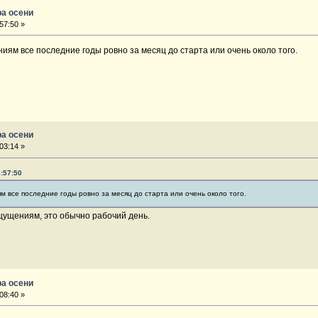
ра осени
57:50 »
иям все последние годы ровно за месяц до старта или очень около того.
ра осени
03:14 »
8:57:50
м все последние годы ровно за месяц до старта или очень около того.
щущениям, это обычно рабочий день.
ра осени
08:40 »