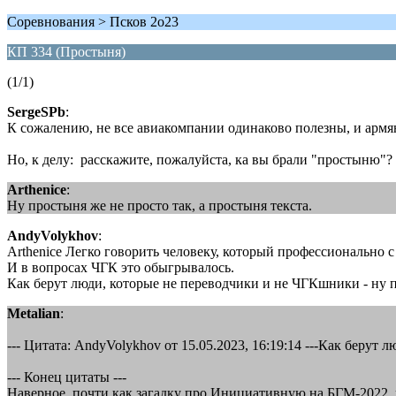
Соревнования > Псков 2о23
КП 334 (Простыня)
(1/1)
SergeSPb
:
К сожалению, не все авиакомпании одинаково полезны, и армя
Но, к делу: расскажите, пожалуйста, ка вы брали "простыню"? 
Arthenice
:
Ну простыня же не просто так, а простыня текста.
AndyVolykhov
:
Arthenice Легко говорить человеку, который профессионально с
И в вопросах ЧГК это обыгрывалось.
Как берут люди, которые не переводчики и не ЧГКшники - ну п
Metalian
:
--- Цитата: AndyVolykhov от 15.05.2023, 16:19:14 ---Как берут
--- Конец цитаты ---
Наверное, почти как загадку про Инициативную на БГМ-2022, ра