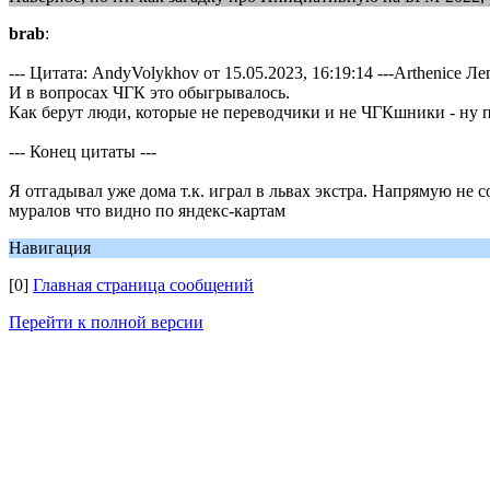
brab
:
--- Цитата: AndyVolykhov от 15.05.2023, 16:19:14 ---Arthenice 
И в вопросах ЧГК это обыгрывалось.
Как берут люди, которые не переводчики и не ЧГКшники - ну п
--- Конец цитаты ---
Я отгадывал уже дома т.к. играл в львах экстра. Напрямую не со
муралов что видно по яндекс-картам
Навигация
[0]
Главная страница сообщений
Перейти к полной версии