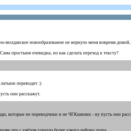
но-молдавское новообразование не вернуло меня вовремя домой,
Сама простыня очевидна, но как сделать переход к тексту?
 латыни переводит :)
усть они расскажут.
 люди, которые не переводчики и не ЧГКшники - ну пусть они расс
зве что с учётом гораздо более узкого района этапа.