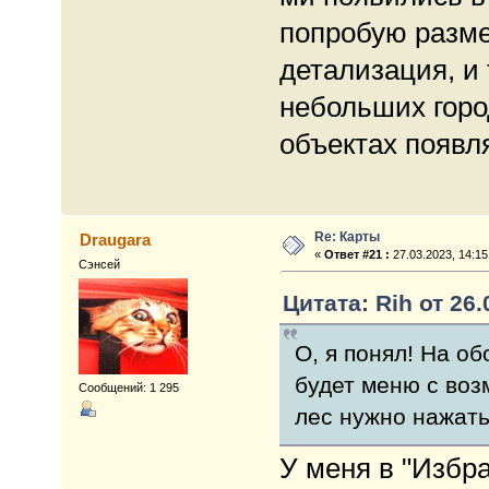
попробую разме
детализация, и
небольших горо
объектах появл
Re: Карты
Draugara
«
Ответ #21 :
27.03.2023, 14:15
Сэнсей
Цитата: Rih от 26.
О, я понял! На о
будет меню с воз
Сообщений: 1 295
лес нужно нажать
У меня в "Избр