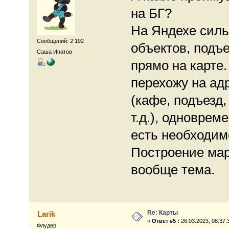
на БГ?
На Яндехе силь
Сообщений: 2 192
объектов, подъ
Саша Ипатов
прямо на карте
перехожу на адр
(кафе, подъезд,
т.д.), одноврем
есть необходим
Построение мар
вообще тема.
Re: Карты
Larik
«
Ответ #5 :
26.03.2023, 08:37:
Флудер