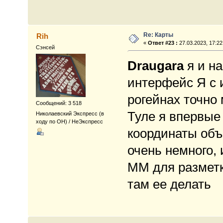
Re: Карты
Rih
«
Ответ #23 :
27.03.2023, 17:22
Сэнсей
Draugara
я и н
интерфейс Я с и
рогейнах точно 
Сообщений: 3 518
Туле я впервые
Николаевский Экспресс (в
ходу по ОН) / НеЭкспресс
координаты объ
очень немного,
ММ для разметк
там ее делать