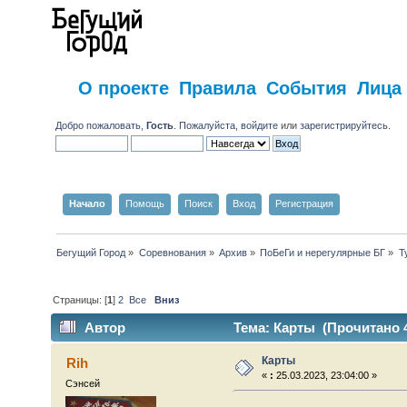
О проекте
Правила
События
Лица
Добро пожаловать,
Гость
. Пожалуйста,
войдите
или
зарегистрируйтесь
.
Начало
Помощь
Поиск
Вход
Регистрация
Бегущий Город
»
Соревнования
»
Архив
»
ПоБеГи и нерегулярные БГ
»
Т
Страницы: [
1
]
2
Все
Вниз
Автор
Тема: Карты (Прочитано 4
Карты
Rih
«
:
25.03.2023, 23:04:00 »
Сэнсей