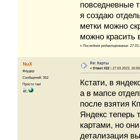
повседневные т
я создаю отдел
метки можно ск
можно красить 
«
Последнее редактирование: 27.03.2
Re: Карты
NuX
«
Ответ #22 :
27.03.2023, 16:59
Флудер
Сообщений: 352
Кстати, в яндек
Просто так!
а в мапсе отде
после взятия Кп
Яндекс теперь 
картами, но они
детализация в