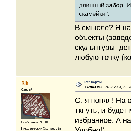
длинный забор. И
скамейки".
В смысле? Я на
объекты (заведе
скульптуры, дет
любую точку (ко
Re: Карты
Rih
«
Ответ #13 :
26.03.2023, 20:13
Сэнсей
О, я понял! На
ткнуть, и буде
избранное. А на
Сообщений: 3 518
Удобно!)
Николаевский Экспресс (в