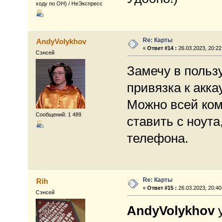
ходу по ОН) / НеЭкспресс
Re: Карты
AndyVolykhov
«
Ответ #14 :
26.03.2023, 20:22
Сэнсей
Замечу в пользу
привязка к акка
Можно всей ком
Сообщений: 1 489
ставить с ноута
телефона.
Re: Карты
Rih
«
Ответ #15 :
26.03.2023, 20:40
Сэнсей
AndyVolykhov
у