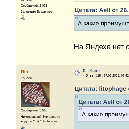
Сообщений: 2 031
Цитата: Aell от 26
Запретите Всадников!
А какие преимуще
На Яндехе нет с
Re: Карты
Rih
«
Ответ #18 :
27.03.2023, 07:42
Сэнсей
Цитата: litophage 
Цитата: Aell от 2
Сообщений: 3 518
А какие преиму
Николаевский Экспресс (в
ходу по ОН) / НеЭкспресс