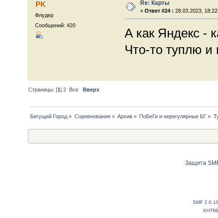
Re: Карты
PK
«
Ответ #24 :
28.03.2023, 18:22
Флудер
Сообщений: 420
А как Яндекс - 
Что-то туплю и 
Страницы: [
1
]
2
Все
Вверх
Бегущий Город
»
Соревнования
»
Архив
»
ПоБеГи и нерегулярные БГ
»
Т
Защита SMF
SMF 2.0.1
XHTM