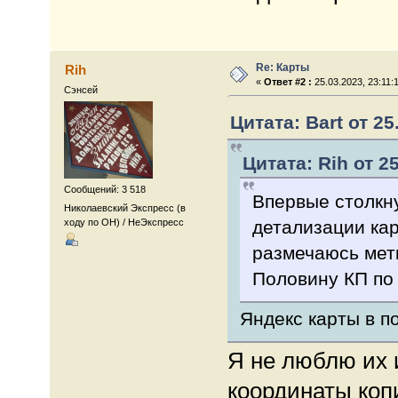
Re: Карты
Rih
«
Ответ #2 :
25.03.2023, 23:11:
Сэнсей
Цитата: Bart от 25
Цитата: Rih от 25
Сообщений: 3 518
Впервые столкн
Николаевский Экспресс (в
детализации кар
ходу по ОН) / НеЭкспресс
размечаюсь метк
Половину КП по
Яндекс карты в п
Я не люблю их 
координаты коп