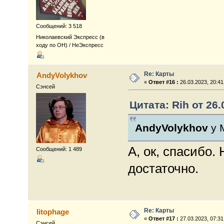
Сообщений: 3 518
Николаевский Экспресс (в
ходу по ОН) / НеЭкспресс
Re: Карты
AndyVolykhov
«
Ответ #16 :
26.03.2023, 20:41
Сэнсей
Цитата: Rih от 26.
AndyVolykhov
у 
А, ок, спасибо.
Сообщений: 1 489
достаточно.
Re: Карты
litophage
«
Ответ #17 :
27.03.2023, 07:31
Сэнсей