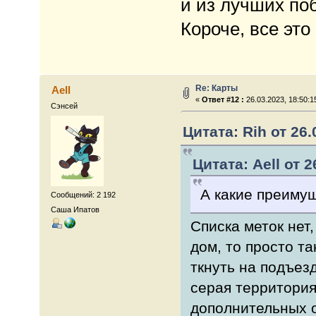
и из лучших по
Короче, все это
Re: Карты
Aell
«
Ответ #12 :
26.03.2023, 18:50:1
Сэнсей
Цитата: Rih от 26.
Цитата: Aell от 2
А какие преиму
Сообщений: 2 192
Саша Ипатов
Списка меток нет
дом, то просто та
ткнуть на подъез
серая территория
дополнительных о