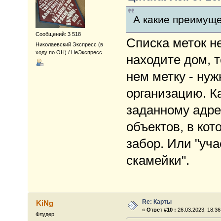
А какие преимуще
Сообщений: 3 518
Списка меток не
Николаевский Экспресс (в
ходу по ОН) / НеЭкспресс
находите дом, т
нем метку - нуж
организацию. К
заданному адре
объектов, в ко
забор. Или "уча
скамейки".
Re: Карты
KiNg
«
Ответ #10 :
26.03.2023, 18:36
Флудер