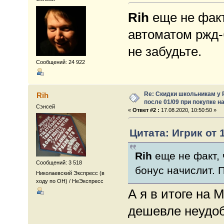
Rih
еще не факт
автоматом ржд-
не забудьте.
Сообщений: 24 922
Re: Скидки школьникам у 
Rih
после 01/09 при покупке н
Сэнсей
«
Ответ #2 :
17.08.2020, 10:50:50 »
Цитата: Игрик от 1
Rih
еще не факт, 
Сообщений: 3 518
бонус начислит. 
Николаевский Экспресс (в
ходу по ОН) / НеЭкспресс
А я в итоге на 
дешевле неудоб