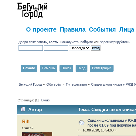
О проекте
Правила
События
Лица
Добро пожаловать,
Гость
. Пожалуйста,
войдите
или
зарегистрируйтесь
.
Начало
Помощь
Поиск
Вход
Регистрация
Бегущий Город
»
Обо всём
»
Путешествия
»
Скидки школьникам у РЖД (Ф
Страницы: [
1
]
Вниз
Автор
Тема: Скидки школьникам 
(Прочитано 16677 раз)
Скидки школьникам у РЖД 
Rih
после 01/09 при покупке н
Сэнсей
«
:
16.08.2020, 16:54:03 »