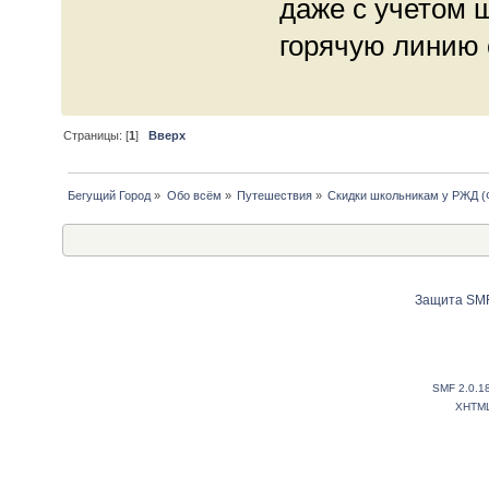
даже с учетом ш
горячую линию 
Страницы: [
1
]
Вверх
Бегущий Город
»
Обо всём
»
Путешествия
»
Скидки школьникам у РЖД (Ф
Защита SMF
SMF 2.0.1
XHTM