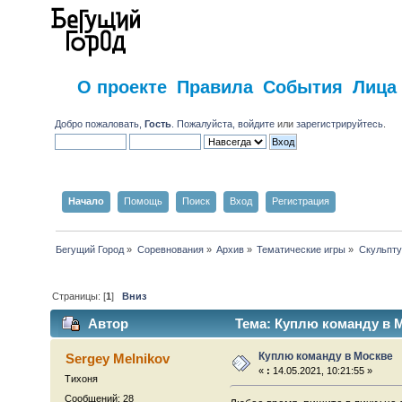
О проекте
Правила
События
Лица
Добро пожаловать,
Гость
. Пожалуйста,
войдите
или
зарегистрируйтесь
.
Начало
Помощь
Поиск
Вход
Регистрация
Бегущий Город
»
Соревнования
»
Архив
»
Тематические игры
»
Скульпту
Страницы: [
1
]
Вниз
Автор
Тема: Куплю команду в М
Куплю команду в Москве
Sergey Melnikov
«
:
14.05.2021, 10:21:55 »
Тихоня
Сообщений: 28