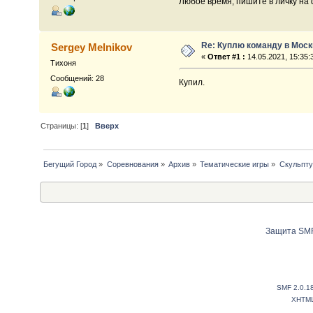
Любое время, пишите в личку на
Re: Куплю команду в Моск
Sergey Melnikov
«
Ответ #1 :
14.05.2021, 15:35:
Тихоня
Сообщений: 28
Купил.
Страницы: [
1
]
Вверх
Бегущий Город
»
Соревнования
»
Архив
»
Тематические игры
»
Скульпту
Защита SMF
SMF 2.0.1
XHTM