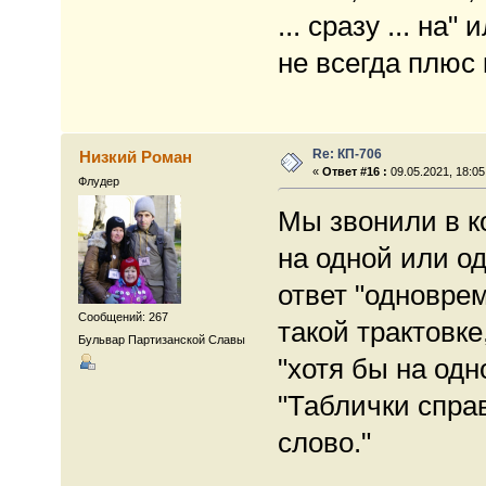
... сразу ... на
не всегда плюс 
Re: КП-706
Низкий Роман
«
Ответ #16 :
09.05.2021, 18:05
Флудер
Мы звонили в к
на одной или о
ответ "одновре
Сообщений: 267
такой трактовке
Бульвар Партизанской Славы
"хотя бы на одн
"Таблички спра
слово."