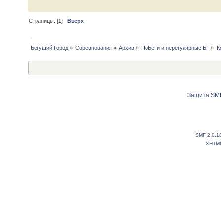
Страницы: [
1
]
Вверх
Бегущий Город
»
Соревнования
»
Архив
»
ПоБеГи и нерегулярные БГ
»
К
Защита SMF
SMF 2.0.1
XHTM