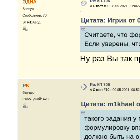
Re: КП-706
ЭДНА
«
Ответ #9 :
08.05.2021, 21:06:
Болтун
Сообщений: 78
Цитата: Игрик от 0
STRiDAвод
Считаете, что фо
Если уверены, чт
Ну раз Вы так пр
Re: КП-706
PK
«
Ответ #10 :
09.05.2021, 00:52
Флудер
Сообщений: 420
Цитата: m1khael о
такого задания у 
формулировку впе
должно быть на о