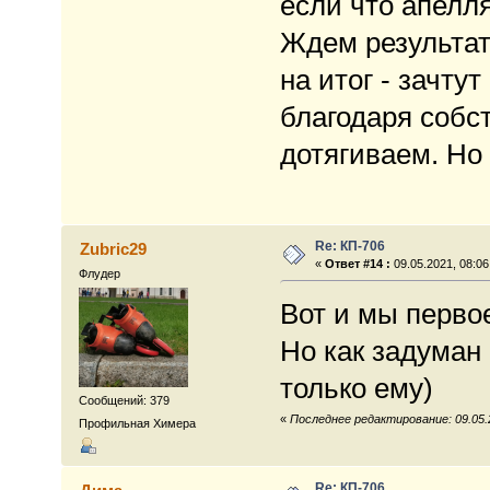
если что апелл
Ждем результат
на итог - зачту
благодаря собс
дотягиваем. Но 
Re: КП-706
Zubric29
«
Ответ #14 :
09.05.2021, 08:06
Флудер
Вот и мы первое
Но как задуман
только ему)
Сообщений: 379
«
Последнее редактирование: 09.05.2
Профильная Химера
Re: КП-706