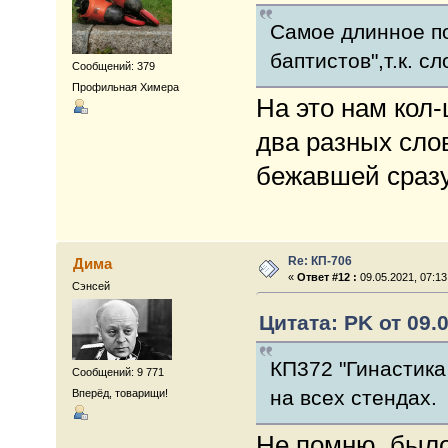
Самое длинное п
баптистов",т.к. с
Сообщений: 379
Профильная Химера
На это нам кол-ц
два разных сло
бежавшей сразу
Re: КП-706
Дима
«
Ответ #12 :
09.05.2021, 07:13
Сэнсей
Цитата: PK от 09.0
КП372 "Гинастика
Сообщений: 9 771
на всех стендах.
Вперёд, товарищи!
Не помню, было 