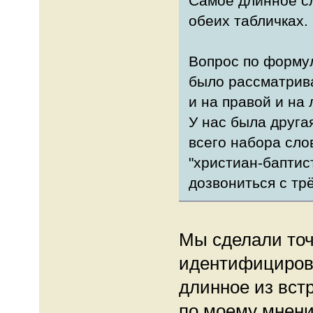
Самое длинное сл
обеих табличках.
Вопрос по формул
было рассматрив
и на правой и на 
У нас была друга
всего набора слов
"христиан-баптис
дозвониться с тр
Мы сделали точ
идентифицирова
длинное из вст
по моему мнени