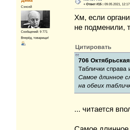
Дима
«
Ответ #15 :
09.05.2021, 12:17
Сэнсей
Хм, если орган
не подменили, т
Сообщений: 9 771
Вперёд, товарищи!
Цитировать
706 Октябрьская 
Таблички справа 
Самое длинное с
на обеих таблич
... читается вп
Самое длинное