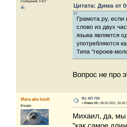
Сообщений: 3 417
Цитата: Дима от 0
Грамота.ру, если 
слово из двух ча
языка является о
употребляются ка
Типа "героев-моло
Вопрос не про э
Re: КП-706
Мага aka lundi
«
Ответ #3 :
08.05.2021, 20:26:
Флудер
Михаил, да, мы
"как самое длин