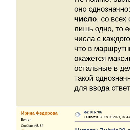
оно однозначно
число
, со всех
лишь одно, то 
числа с каждого
что в маршрутни
окажется макси
остальные в дел
такой однознач
для ввода отве
Re: КП-706
Ирина Федорова
«
Ответ #13 :
09.05.2021, 07:43
Болтун
Сообщений: 64