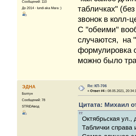
Сообщений: 110
табличках" (бе
До 2014 - lundi aka Мага :)
звонок в колл-ц
С "обеими" воо
случаются, на 
формулировка с
можно было тра
Re: КП-706
ЭДНА
«
Ответ #4 :
08.05.2021, 20:34:
Болтун
Сообщений: 78
Цитата: Михаил от
STRiDAвод
Октябрьская ул.,
Таблички справа 