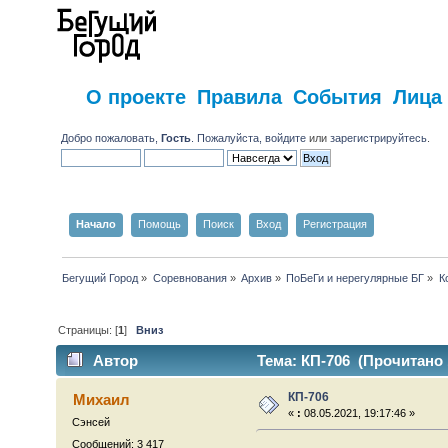
О проекте
Правила
События
Лица
Добро пожаловать,
Гость
. Пожалуйста,
войдите
или
зарегистрируйтесь
.
Начало
Помощь
Поиск
Вход
Регистрация
Бегущий Город
»
Соревнования
»
Архив
»
ПоБеГи и нерегулярные БГ
»
К
Страницы: [
1
]
Вниз
Автор
Тема: КП-706 (Прочитано 
КП-706
Михаил
«
:
08.05.2021, 19:17:46 »
Сэнсей
Сообщений: 3 417