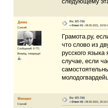
следующему эта
Re: КП-706
Дима
«
Ответ #1 :
08.05.2021, 19:52:
Сэнсей
Грамота.ру, есл
что слово из дв
Сообщений: 9 771
русского языка
Вперёд, товарищи!
случае, если ч
самостоятельны
молодогвардейце
Re: КП-706
Михаил
«
Ответ #2 :
08.05.2021, 20:14:
Сэнсей