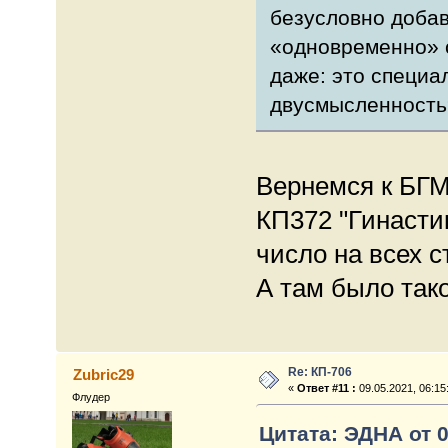
безусловно добав
«одновременно» с
даже: это специ
двусмысленность
Вернемся к БГМ
КП372 "Гинасти
число на всех с
А там было тако
Re: КП-706
Zubric29
«
Ответ #11 :
09.05.2021, 06:15
Флудер
Цитата: ЭДНА от 0