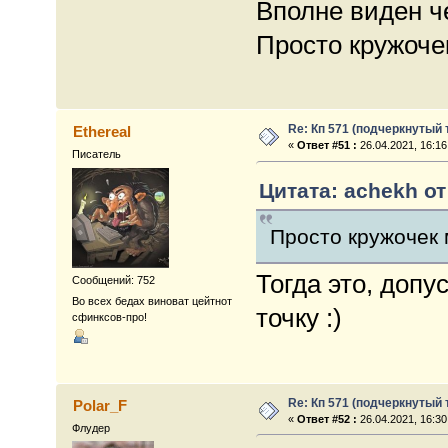
Вполне виден че
Просто кружоче
Re: Кп 571 (подчеркнутый 
Ethereal
«
Ответ #51 :
26.04.2021, 16:16
Писатель
Цитата: achekh от 
Просто кружочек 
Тогда это, допу
Сообщений: 752
Во всех бедах виноват цейтнот
точку :)
сфинксов-про!
Re: Кп 571 (подчеркнутый 
Polar_F
«
Ответ #52 :
26.04.2021, 16:30
Флудер