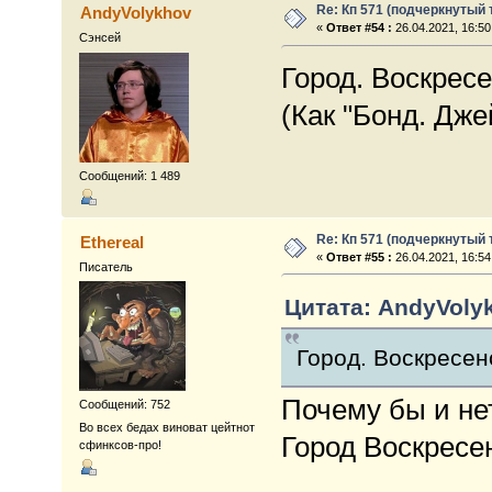
Re: Кп 571 (подчеркнутый 
AndyVolykhov
«
Ответ #54 :
26.04.2021, 16:50
Сэнсей
Город. Воскресе
(Как "Бонд. Дже
Сообщений: 1 489
Re: Кп 571 (подчеркнутый 
Ethereal
«
Ответ #55 :
26.04.2021, 16:54
Писатель
Цитата: AndyVolyk
Город. Воскресен
Почему бы и нет
Сообщений: 752
Во всех бедах виноват цейтнот
Город Воскресе
сфинксов-про!