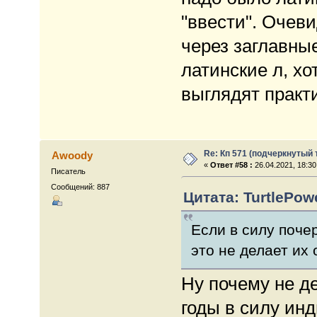
"ввести". Очев
через заглавные
латинские л, хо
выглядят практ
Re: Кп 571 (подчеркнутый 
Awoody
«
Ответ #58 :
26.04.2021, 18:30
Писатель
Сообщений: 887
Цитата: TurtlePowe
Если в силу почер
это не делает их 
Ну почему не д
годы в силу ин