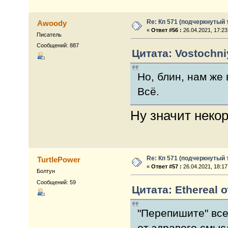
Re: Кп 571 (подчеркнутый 
Awoody
«
Ответ #56 :
26.04.2021, 17:23
Писатель
Сообщений: 887
Цитата: Vostochniy
Но, блин, нам же
Всё.
Ну значит неко
Re: Кп 571 (подчеркнутый 
TurtlePower
«
Ответ #57 :
26.04.2021, 18:17
Болтун
Сообщений: 59
Цитата: Ethereal о
"Перепишите" все
от здравого смыс