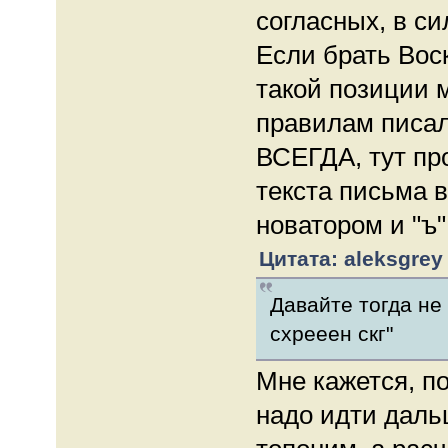
согласных, в с
Если брать Воск
такой позиции м
правилам писал
ВСЕГДА, тут про
текста письма 
новатором и "ъ"
Цитата: aleksgrey 
Давайте тогда не
схрееен скг"
Мне кажется, п
надо идти дальш