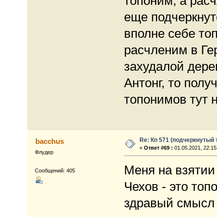
топоним, а расч
еще подчеркнут
вполне себе топ
расчленим в Гер
захудалой дере
Антонг, то полу
топонимов тут н
Re: Кп 571 (подчеркнутый 
bacchus
«
Ответ #69 :
01.05.2021, 22:15
Флудер
Меня на взятии
Сообщений: 405
Чехов - это то
здравый смысл 