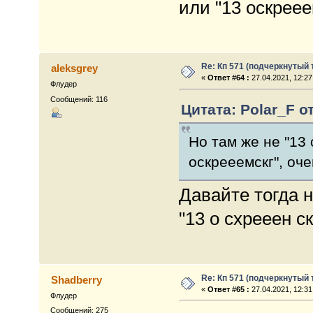
или "13 оскреее
Re: Кп 571 (подчеркнутый 
aleksgrey
«
Ответ #64 :
27.04.2021, 12:27
Флудер
Сообщений: 116
Цитата: Polar_F от
Но там же не "13 
оскрееемскг", оч
Давайте тогда 
"13 о схрееен ск
Re: Кп 571 (подчеркнутый 
Shadberry
«
Ответ #65 :
27.04.2021, 12:31
Флудер
Сообщений: 275