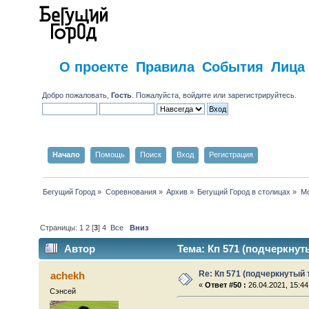
О проекте
Правила
События
Лица
Добро пожаловать,
Гость
. Пожалуйста,
войдите
или
зарегистрируйтесь
.
Начало
Помощь
Поиск
Вход
Регистрация
Бегущий Город
»
Соревнования
»
Архив
»
Бегущий Город в столицах
»
Мо
Страницы:
1
2
[
3
]
4
Все
Вниз
Автор
Тема: Кп 571 (подчеркнут
Re: Кп 571 (подчеркнутый 
achekh
«
Ответ #50 :
26.04.2021, 15:44
Сэнсей