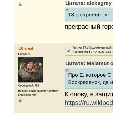
Цитата: aleksgrey 
13 о схрееен скг
прекрасный гор
Re: Кп 571 (подчеркнутый 
Ethereal
«
Ответ #66 :
27.04.2021, 12:57
Писатель
Цитата: Malamut о
Про Е, которое С,
Воскресенск, да 
Сообщений: 752
Во всех бедах виноват цейтнот
К слову, в защи
сфинксов-про!
https://ru.w