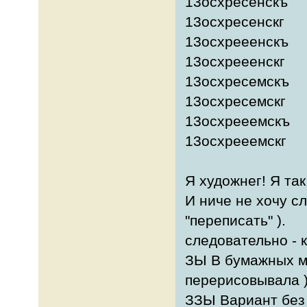
13осхресенскъ
13осхресенскг
13осхрееенскъ
13осхрееенскг
13осхресемскъ
13осхресемскг
13осхрееемскъ
13осхрееемскг
Я художнег! Я так
И ниче не хочу с
"переписать" ).
следовательно - 
ЗЫ В бумажных м
перерисовывала )
ЗЗЫ Вариант без "