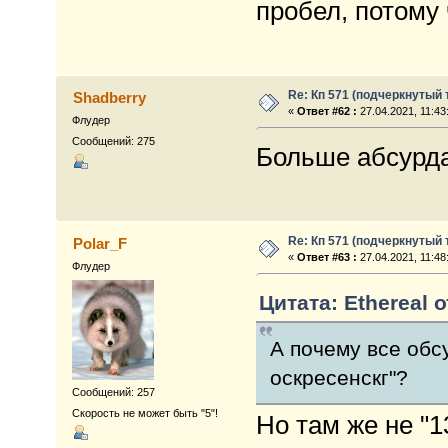
пробел, потому 
Re: Кп 571 (подчеркнутый 
Shadberry
«
Ответ #62 :
27.04.2021, 11:43
Флудер
Сообщений: 275
Больше абсурда
Re: Кп 571 (подчеркнутый 
Polar_F
«
Ответ #63 :
27.04.2021, 11:48
Флудер
Цитата: Ethereal о
А почему все обсу
оскресенскг"?
Сообщений: 257
Скорость не может быть "5"!
Но там же не "13