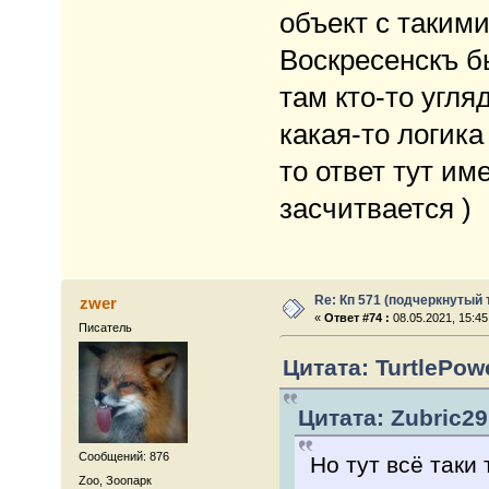
объект с такими
Воскресенскъ б
там кто-то угля
какая-то логика
то ответ тут им
засчитвается )
Re: Кп 571 (подчеркнутый 
zwer
«
Ответ #74 :
08.05.2021, 15:45
Писатель
Цитата: TurtlePowe
Цитата: Zubric29
Сообщений: 876
Но тут всё таки
Zoo, Зоопарк