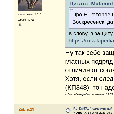
Цитата: Malamut 
Про Е, которое 
Сообщений: 1 101
Дракон-мидл
Воскресенск, да
К слову, в защиту
https://ru.wik
Ну так себе защ
гласных подряд 
отличие от согл
Хотя, если след
(КП348), то над
«
Последнее редактирование: 05.05.2
Re: Кп 571 (подчеркнутый 
Zubric29
«
Ответ #72 :
06.05.2021, 06:27