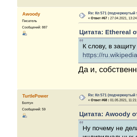
Re: Кп 571 (подчеркнутый 
Awoody
«
Ответ #67 :
27.04.2021, 13:24
Писатель
Сообщений: 887
Цитата: Ethereal о
К слову, в защиту
https://ru.wik
Да и, собствен
Re: Кп 571 (подчеркнутый 
TurtlePower
«
Ответ #68 :
01.05.2021, 11:21
Болтун
Сообщений: 59
Цитата: Awoody от
Ну почему не дел
индивидуальных о