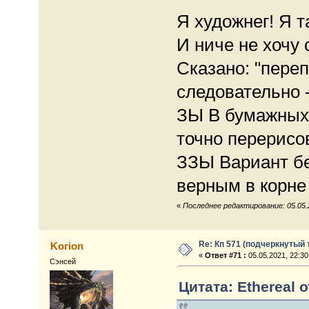
Я художнег! Я т
И ниче не хочу
Сказано: "переп
следовательно -
ЗЫ В бумажных
точно перерисо
ЗЗЫ Вариант без
верным в корне
«
Последнее редактирование: 05.05.2
Re: Кп 571 (подчеркнутый 
Korion
«
Ответ #71 :
05.05.2021, 22:30
Сэнсей
Цитата: Ethereal о