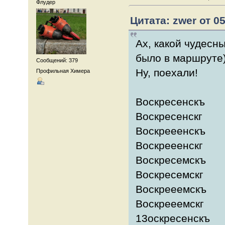
Флудер
Цитата: zwer от 05
Ах, какой чудесны
было в маршруте)
Сообщений: 379
Ну, поехали!
Профильная Химера
Воскресенскъ
Воскресенскг
Воскрееенскъ
Воскрееенскг
Воскресемскъ
Воскресемскг
Воскрееемскъ
Воскрееемскг
13оскресенскъ