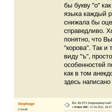
бы букву "о" ка
языка каждый р
снижала бы оце
справедливо. Х
понятно, что Вы
"корова". Так и
виду "ъ", прос
особенностей по
как в том анекд
здесь написано 
Re: Кп 571 (подчеркнутый 
litophage
«
Ответ #59 :
27.04.2021, 09:27
Сэнсей