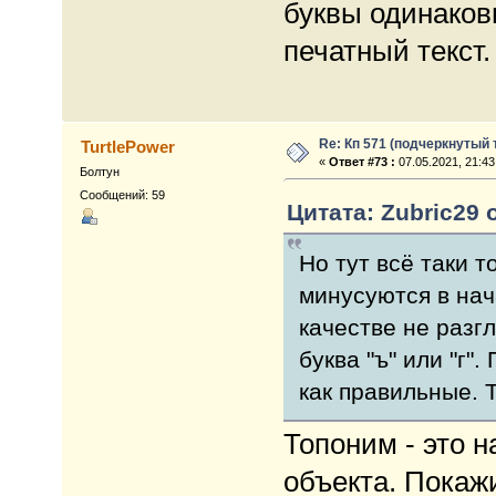
буквы одинаков
печатный текст.
Re: Кп 571 (подчеркнутый 
TurtlePower
«
Ответ #73 :
07.05.2021, 21:43
Болтун
Сообщений: 59
Цитата: Zubric29 о
Но тут всё таки т
минусуются в нач
качестве не разгля
буква "ъ" или "г"
как правильные. Т
Топоним - это н
объекта. Покаж