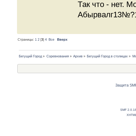
Так что - нет. 
Абырвалг13№?
Страницы:
1
2
[
3
]
4
Все
Вверх
Бегущий Город
»
Соревнования
»
Архив
»
Бегущий Город в столицах
»
Мо
Защита SMF
SMF 2.0.1
XHTM