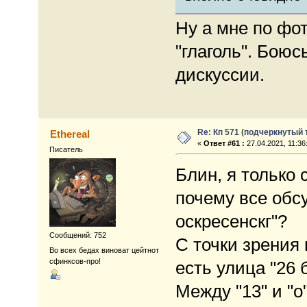
Ну а мне по фот
"глаголь". Боюс
дискуссии.
Re: Кп 571 (подчеркнутый 
Ethereal
«
Ответ #61 :
27.04.2021, 11:36
Писатель
Блин, я только 
почему все обсу
оскресенскг"?
Сообщений: 752
С точки зрения 
Во всех бедах виноват цейтнот
сфинксов-про!
есть улица "26 
Между "13" и "о