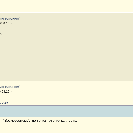
ый топоним)
:30:19 »
....
ый топоним)
:33:25 »
:30:19
.
 "Воскресенск г.", где точка - это точка и есть.