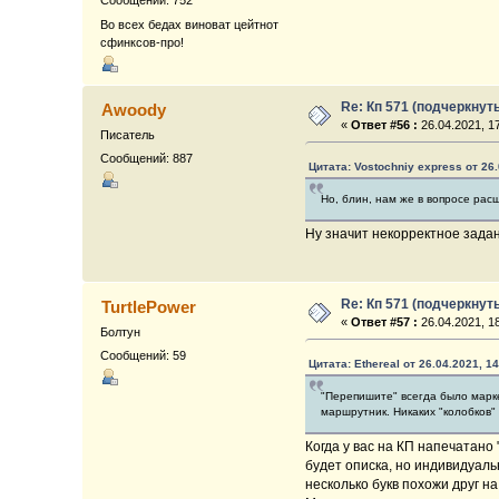
Сообщений: 752
Во всех бедах виноват цейтнот
сфинксов-про!
Re: Кп 571 (подчеркнут
Awoody
«
Ответ #56 :
26.04.2021, 17
Писатель
Сообщений: 887
Цитата: Vostochniy express от 26.
Но, блин, нам же в вопросе рас
Ну значит некорректное зада
Re: Кп 571 (подчеркнут
TurtlePower
«
Ответ #57 :
26.04.2021, 18
Болтун
Сообщений: 59
Цитата: Ethereal от 26.04.2021, 14
"Перепишите" всегда было марке
маршрутник. Никаких "колобков" 
Когда у вас на КП напечатано 
будет описка, но индивидуаль
несколько букв похожи друг на