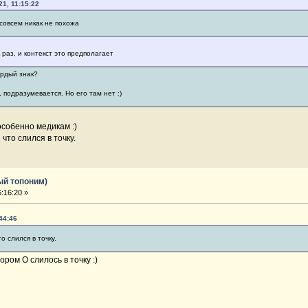
21, 11:15:22
 совсем никак не похожа
раз, и контекст это предполагает
ёрдый знак?
 подразумевается. Но его там нет :)
особенно медикам :)
что слился в точку.
ый топоним)
:16:20 »
44:46
 слился в точку.
тором О слилось в точку :)