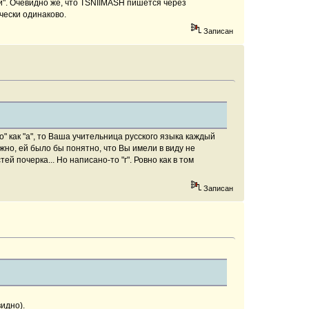
". Очевидно же, что TSNIIMASH пишется через
чески одинаково.
Записан
" как "а", то Ваша учительница русского языка каждый
жно, ей было бы понятно, что Вы имели в виду не
тей почерка... Но написано-то "г". Ровно как в том
Записан
идно).