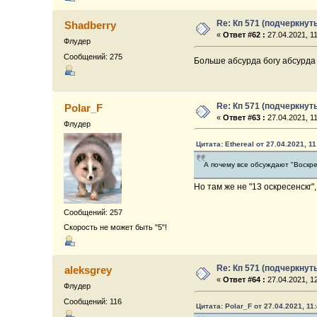
Re: Кп 571 (подчеркнут
Shadberry
«
Ответ #62 :
27.04.2021, 11
Флудер
Сообщений: 275
Больше абсурда богу абсурда
Re: Кп 571 (подчеркнут
Polar_F
«
Ответ #63 :
27.04.2021, 11
Флудер
Цитата: Ethereal от 27.04.2021, 11
А почему все обсуждают "Воскрес
Но там же не "13 оскресенскг",
Сообщений: 257
Скорость не может быть "5"!
Re: Кп 571 (подчеркнут
aleksgrey
«
Ответ #64 :
27.04.2021, 12
Флудер
Сообщений: 116
Цитата: Polar_F от 27.04.2021, 11