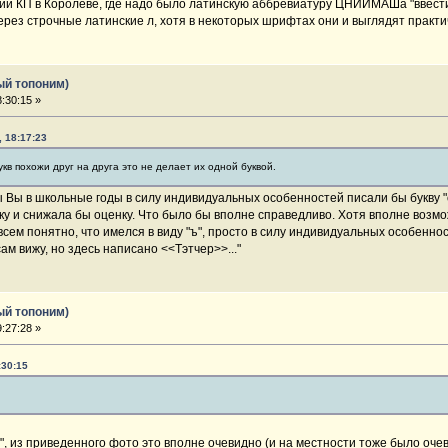
ий КП в Королеве, где надо было латинскую аббревиатуру ЦНИИМАШа "ввести
через строчные латинские л, хотя в некоторых шрифтах они и выглядят практи
ый топоним)
:30:15 »
, 18:17:23
укв похожи друг на друга это не делает их одной буквой.
 Вы в школьные годы в силу индивидуальных особенностей писали бы букву "о
ку и снижала бы оценку. Что было бы вполне справедливо. Хотя вполне возмо
т: всем понятно, что имелся в виду "ъ", просто в силу индивидуальных особеннос
ам вижу, но здесь написано <<Тэтчер>>..."
ый топоним)
:27:28 »
:30:15
", из приведенного фото это вполне очевидно (и на местности тоже было очев