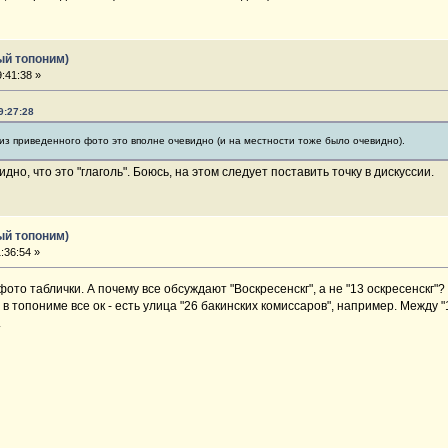
ый топоним)
:41:38 »
9:27:28
 из приведенного фото это вполне очевидно (и на местности тоже было очевидно).
дно, что это "глаголь". Боюсь, на этом следует поставить точку в дискуссии.
ый топоним)
:36:54 »
фото таблички. А почему все обсуждают "Воскресенскг", а не "13 оскресенскг"?
в топониме все ок - есть улица "26 бакинских комиссаров", например. Между "1
.