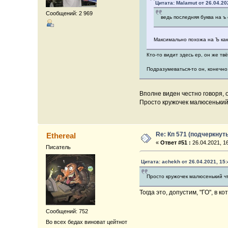
Цитата: Malamut от 26.04.20
Сообщений: 2 969
ведь последняя буква на ъ
Максимально похожа на Ъ как 
Кто-то видит здесь ер, он же тв
Подразумеваться-то он, конечно,
Вполне виден честно говоря, 
Просто кружочек малюсенький 
Re: Кп 571 (подчеркнут
Ethereal
«
Ответ #51 :
26.04.2021, 16
Писатель
Цитата: achekh от 26.04.2021, 15:
Просто кружочек малюсенький что
Тогда это, допустим, "ГО", в ко
Сообщений: 752
Во всех бедах виноват цейтнот