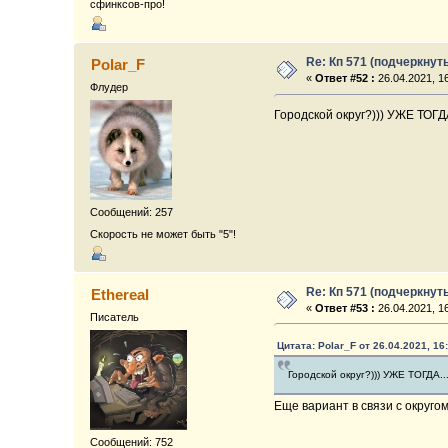
сфинксов-про!
Re: Кп 571 (подчеркнут
Polar_F
«
Ответ #52 :
26.04.2021, 16
Флудер
Городской округ?))) УЖЕ ТОГДА
Сообщений: 257
Скорость не может быть "5"!
Re: Кп 571 (подчеркнут
Ethereal
«
Ответ #53 :
26.04.2021, 16
Писатель
Цитата: Polar_F от 26.04.2021, 16
Городской округ?))) УЖЕ ТОГДА...
Еще вариант в связи с округом -
Сообщений: 752