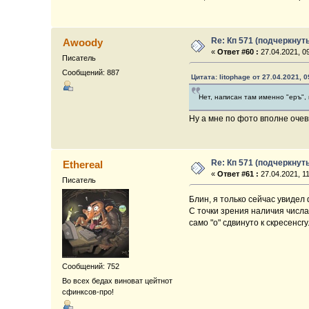
Re: Кп 571 (подчеркнут
Awoody
«
Ответ #60 :
27.04.2021, 09
Писатель
Сообщений: 887
Цитата: litophage от 27.04.2021, 0
Нет, написан там именно "еръ",
Ну а мне по фото вполне очеви
Re: Кп 571 (подчеркнут
Ethereal
«
Ответ #61 :
27.04.2021, 11
Писатель
Блин, я только сейчас увидел 
С точки зрения наличия числа 
само "о" сдвинуто к скресенсгу
Сообщений: 752
Во всех бедах виноват цейтнот
сфинксов-про!