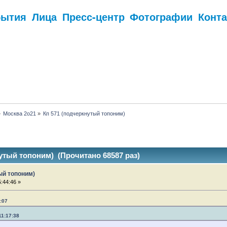
бытия
Лица
Пресс-центр
Фотографии
Конт
.
»
Москва 2о21
»
Кп 571 (подчеркнутый топоним)
утый топоним) (Прочитано 68587 раз)
ый топоним)
:44:46 »
:07
11:17:38