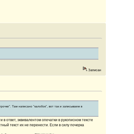
Записан
очке". Там написано "калобок", вот так и записываем в
ти в ответ, эквивалентом опечатки в рукописном тексте
тный текст их не перенести. Если в силу почерка