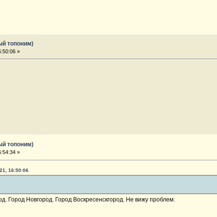
ый топоним)
:50:06 »
ый топоним)
:54:34 »
21, 16:50:06
од. Город Новгород. Город Воскресенскгород. Не вижу проблем.