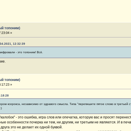
ый топоним)
:23:04 »
04.2021, 12:32:39
шифровали - это топоним! Всё.
ние.
ый топоним)
:17:23 »
:18:28
ром ксерокса, независимо от здравого смысла. Типа "перепишите пятое слово в третьей стр
:)
"калобок" - это ошибка, игра слов или опечатка, которую вас и просят перенес
ные особенности почерка ни тем, ни другим, ни третьим не являются. И в печа
 друга это не делает их одной буквой.