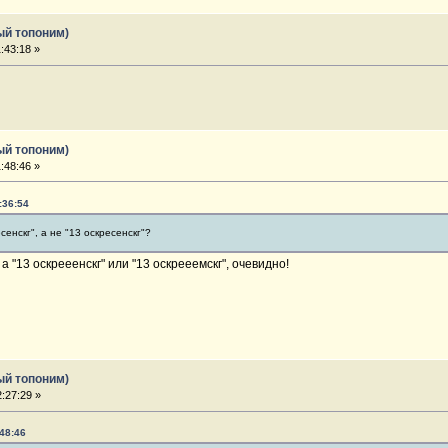
ый топоним)
:43:18 »
ый топоним)
:48:46 »
:36:54
енскг", а не "13 оскресенскг"?
 а "13 оскрееенскг" или "13 оскрееемскг", очевидно!
ый топоним)
:27:29 »
:48:46