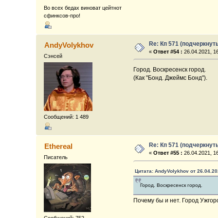
Во всех бедах виноват цейтнот
сфинксов-про!
Re: Кп 571 (подчеркнут
AndyVolykhov
«
Ответ #54 :
26.04.2021, 16
Сэнсей
Город. Воскресенск город.
(Как "Бонд. Джеймс Бонд").
Сообщений: 1 489
Re: Кп 571 (подчеркнут
Ethereal
«
Ответ #55 :
26.04.2021, 16
Писатель
Цитата: AndyVolykhov от 26.04.20
Город. Воскресенск город.
Почему бы и нет. Город Ужгор