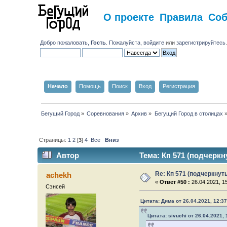
О проекте
Правила
Со
Добро пожаловать,
Гость
. Пожалуйста,
войдите
или
зарегистрируйтесь
Начало
Помощь
Поиск
Вход
Регистрация
Бегущий Город
»
Соревнования
»
Архив
»
Бегущий Город в столицах
Страницы:
1
2
[
3
]
4
Все
Вниз
Автор
Тема: Кп 571 (подчеркн
Re: Кп 571 (подчеркнут
achekh
«
Ответ #50 :
26.04.2021, 15
Сэнсей
Цитата: Дима от 26.04.2021, 12:37
Цитата: sivuchi от 26.04.2021, 