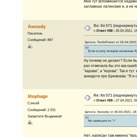
Мне тут вспоминается недавн
заглавные латинские и, а не 
Re: Кп 571 (подчеркнут
Awoody
«
Ответ #58 :
26.04.2021, 18
Писатель
Сообщений: 887
Цитата: TurtlePower от 26.04.2021
Если в силу почерка несколько б
Ну почему не делает? Если бы
раз отмечала бы это как ошиб
"карава", а "корова". Так и ту
анекдоте про Брежнева: "Я и с
Re: Кп 571 (подчеркнут
litophage
«
Ответ #59 :
27.04.2021, 09
Сэнсей
Сообщений: 2 031
Цитата: Awoody от 26.04.2021, 18
Запретите Всадников!
Но написано-то "г"
Нет, написан там именно "еръ