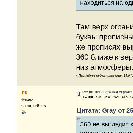
находиться на од
Там верх ограни
буквы прописные
же прописях вы
360 ближе к вер
низ атмосферы
«
Последнее редактирование: 25.04.2
Re: Кп 109 - верхняя строчка
PK
«
Ответ #19 :
25.04.2021, 13:52:0
Флудер
Сообщений: 420
Цитата: Gray от 25
360 не выглядит к
индекс или степе