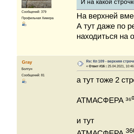
И на какой строчк
Сообщений: 379
На верхней вме
Профильная Химера
А тут даже по 
находиться на 
Re: Кп 109 - верхняя строч
Gray
«
Ответ #16 :
25.04.2021, 10:46
Болтун
Сообщений: 81
а тут тоже 2 стр
АТМАСФЕРА ³⁶
и тут
36
АТМАСФЕРА