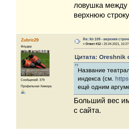
ловушка между А
верхнюю строку
Re: Кп 109 - верхняя строч
Zubric29
«
Ответ #12 :
25.04.2021, 10:27
Флудер
Цитата: Oreshnik о
Название театрал
индекса (см.
https
Сообщений: 379
ещё одним аргуме
Профильная Химера
Больший вес им
с сайта.