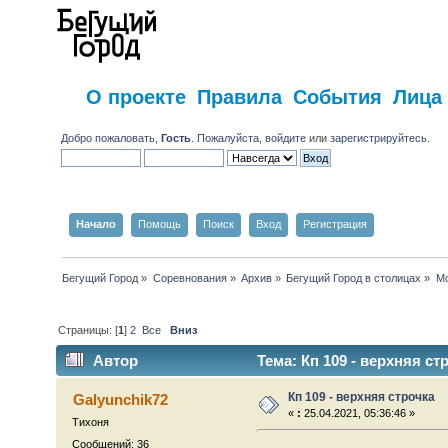
О проекте
Правила
События
Лица
Добро пожаловать,
Гость
. Пожалуйста,
войдите
или
зарегистрируйтесь
.
Начало
Помощь
Поиск
Вход
Регистрация
Бегущий Город
»
Соревнования
»
Архив
»
Бегущий Город в столицах
»
Мо
Страницы: [
1
]
2
Все
Вниз
Автор
Тема: Кп 109 - верхняя ст
Кп 109 - верхняя строчка
Galyunchik72
«
:
25.04.2021, 05:36:46 »
Тихоня
Сообщений: 36