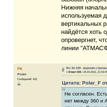
Нижняя начальн
используемая д
вертикальных р
найдётся хоть 
опровергнет, ч
линии "АТМАС
Re: Кп 109 - верхняя строчка
PK
«
Ответ #24 :
25.04.2021, 21:53:4
Флудер
Сообщений: 420
Цитата: Polar_F от
Не согласен. Ест
нет между 360 и 