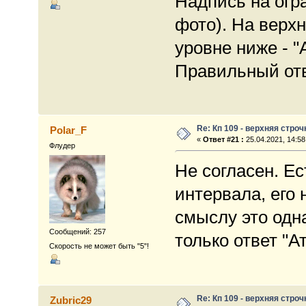
Надпись на огр
фото). На верхн
уровне ниже - 
Правильный отв
Re: Кп 109 - верхняя строч
Polar_F
«
Ответ #21 :
25.04.2021, 14:58
Флудер
Не согласен. Е
интервала, его
смыслу это одн
Сообщений: 257
только ответ "
Скорость не может быть "5"!
Re: Кп 109 - верхняя строч
Zubric29