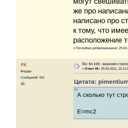
могут свешиват
же про написан
написано про ст
к тому, что име
расположение т
«
Последнее редактирование: 25.04.2
Re: Кп 109 - верхняя строч
PK
«
Ответ #8 :
25.04.2021, 10:13:
Флудер
Сообщений: 420
Цитата: pimentium
А сколько тут стр
E=mc2