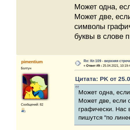
Может одна, есл
Может две, есл
символы графич
буквы в слове п
Re: Кп 109 - верхняя строч
pimentium
«
Ответ #9 :
25.04.2021, 10:19:
Болтун
Цитата: PK от 25.0
Может одна, если
Может две, если 
Сообщений: 82
графически. Нас 
пишутся "по линее