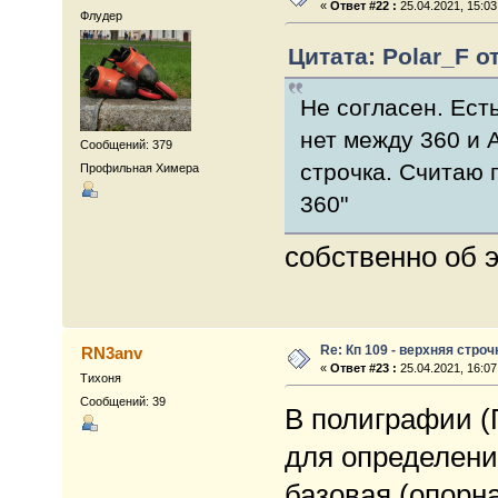
«
Ответ #22 :
25.04.2021, 15:03
Флудер
Цитата: Polar_F от
Не согласен. Ест
нет между 360 и 
Сообщений: 379
строчка. Считаю 
Профильная Химера
360"
собственно об 
Re: Кп 109 - верхняя строч
RN3anv
«
Ответ #23 :
25.04.2021, 16:07
Тихоня
Сообщений: 39
В полиграфии 
для определени
базовая (опорная