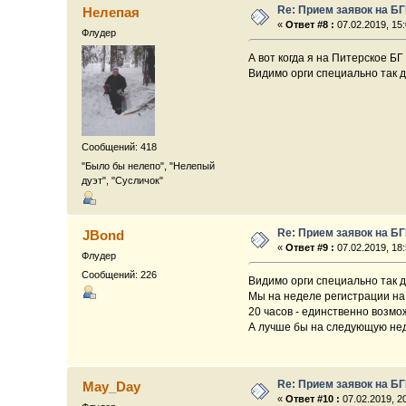
Re: Прием заявок на Б
Нелепая
«
Ответ #8 :
07.02.2019, 15:
Флудер
А вот когда я на Питерское Б
Видимо орги специально так 
Сообщений: 418
"Было бы нелепо", "Нелепый
дуэт", "Сусличок"
Re: Прием заявок на Б
JBond
«
Ответ #9 :
07.02.2019, 18:
Флудер
Сообщений: 226
Видимо орги специально так д
Мы на неделе регистрации на 
20 часов - единственно возмож
А лучше бы на следующую нед
Re: Прием заявок на Б
May_Day
«
Ответ #10 :
07.02.2019, 20