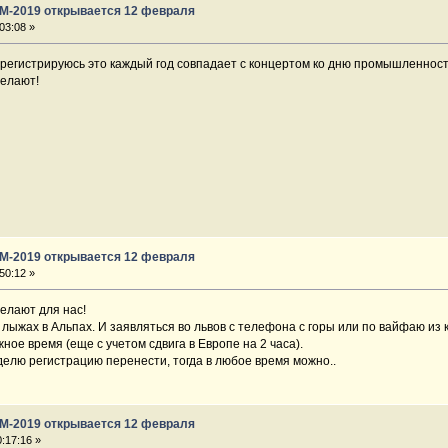
ГМ-2019 открывается 12 февраля
03:08 »
Г регистрируюсь это каждый год совпадает с концертом ко дню промышленност
делают!
ГМ-2019 открывается 12 февраля
50:12 »
елают для нас!
лыжах в Альпах. И заявляться во львов с телефона с горы или по вайфаю из
ное время (еще с учетом сдвига в Европе на 2 часа).
елю регистрацию перенести, тогда в любое время можно..
ГМ-2019 открывается 12 февраля
:17:16 »