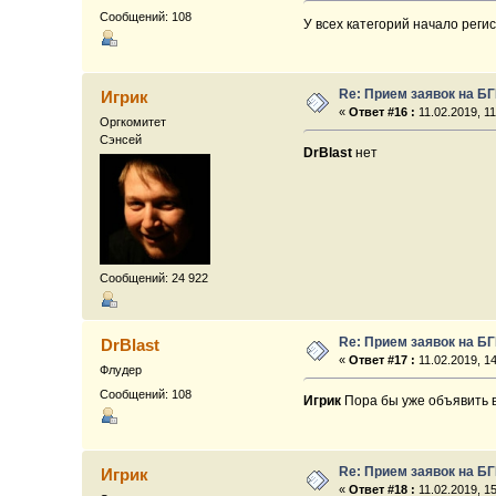
Сообщений: 108
У всех категорий начало реги
Re: Прием заявок на Б
Игрик
«
Ответ #16 :
11.02.2019, 11
Оргкомитет
Сэнсей
DrBlast
нет
Сообщений: 24 922
Re: Прием заявок на Б
DrBlast
«
Ответ #17 :
11.02.2019, 14
Флудер
Сообщений: 108
Игрик
Пора бы уже объявить в
Re: Прием заявок на Б
Игрик
«
Ответ #18 :
11.02.2019, 15