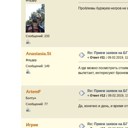
Флудер
Проблемы буржуев негров не в
Сообщений: 233
Re: Прием заявок на Б
Anastasia.St
«
Ответ #11 :
09.02.2019, 11
Флудер
Сообщений: 149
А где можно посмотреть стоим
вылетает, интересуют броневи
Re: Прием заявок на Б
ArtemF
«
Ответ #12 :
09.02.2019, 17
Болтун
Сообщений: 77
Да, конечно и день, и время 
Re: Прием заявок на Б
Игрик