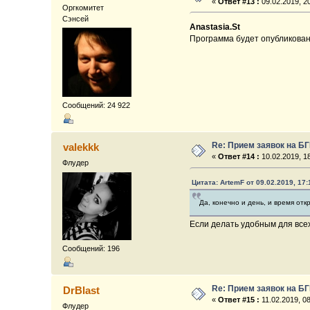
«
Ответ #13 :
09.02.2019, 20
Оргкомитет
Сэнсей
Anastasia.St
Программа будет опубликован
Сообщений: 24 922
Re: Прием заявок на Б
valekkk
«
Ответ #14 :
10.02.2019, 18
Флудер
Цитата: ArtemF от 09.02.2019, 17:
Да, конечно и день, и время от
Если делать удобным для всех,
Сообщений: 196
Re: Прием заявок на Б
DrBlast
«
Ответ #15 :
11.02.2019, 08
Флудер