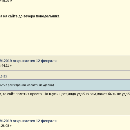
:45:02 »
а на сайте до вечера понедельника.
ГМ-2019 открывается 12 февраля
:44:11 »
15:53
крытия регистрации малость неудобны(
 то сайт полетит просто. На вкус и цвет,когда удобно вам,может быть не удоб
ГМ-2019 открывается 12 февраля
:26:08 »