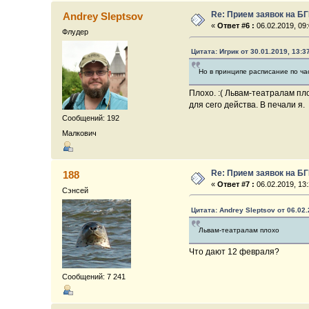
Re: Прием заявок на Б
Andrey Sleptsov
«
Ответ #6 :
06.02.2019, 09:
Флудер
Цитата: Игрик от 30.01.2019, 13:3
Но в принципе расписание по ча
Плохо. :( Львам-театралам пл
для сего действа. В печали я.
Сообщений: 192
Малкович
Re: Прием заявок на Б
188
«
Ответ #7 :
06.02.2019, 13:
Сэнсей
Цитата: Andrey Sleptsov от 06.02.
Львам-театралам плохо
Что дают 12 февраля?
Сообщений: 7 241