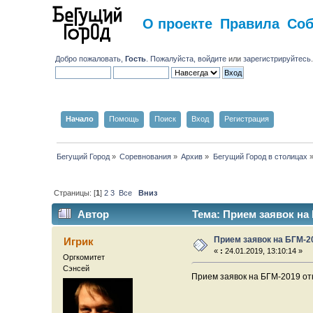
О проекте
Правила
Со
Добро пожаловать,
Гость
. Пожалуйста,
войдите
или
зарегистрируйтесь
Начало
Помощь
Поиск
Вход
Регистрация
Бегущий Город
»
Соревнования
»
Архив
»
Бегущий Город в столицах
Страницы: [
1
]
2
3
Все
Вниз
Автор
Тема: Прием заявок на
Прием заявок на БГМ-2
Игрик
«
:
24.01.2019, 13:10:14 »
Оргкомитет
Сэнсей
Прием заявок на БГМ-2019 о