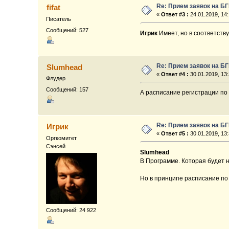
Re: Прием заявок на Б
fifat
«
Ответ #3 :
24.01.2019, 14:
Писатель
Сообщений: 527
Игрик
Имеет, но в соответств
Re: Прием заявок на Б
Slumhead
«
Ответ #4 :
30.01.2019, 13:
Флудер
Сообщений: 157
А расписание регистрации по 
Re: Прием заявок на Б
Игрик
«
Ответ #5 :
30.01.2019, 13:
Оргкомитет
Сэнсей
Slumhead
В Программе. Которая будет 
Но в принципе расписание по 
Сообщений: 24 922