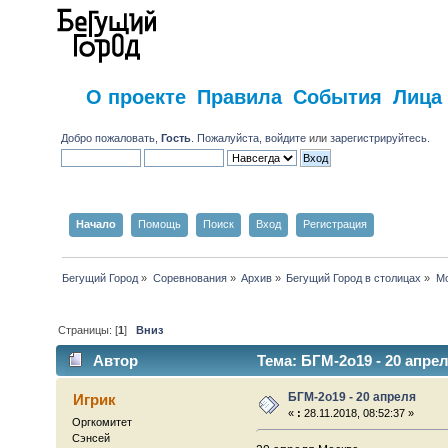
О проекте
Правила
События
Лица
Добро пожаловать,
Гость
. Пожалуйста,
войдите
или
зарегистрируйтесь
.
Начало
Помощь
Поиск
Вход
Регистрация
Бегущий Город
»
Соревнования
»
Архив
»
Бегущий Город в столицах
»
Мо
Страницы: [
1
]
Вниз
Автор
Тема: БГМ-2о19 - 20 апре
БГМ-2о19 - 20 апреля
Игрик
«
:
28.11.2018, 08:52:37 »
Оргкомитет
Сэнсей