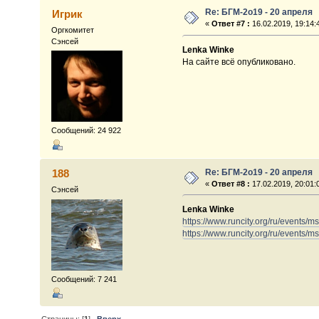
Re: БГМ-2о19 - 20 апреля
Игрик
«
Ответ #7 :
16.02.2019, 19:14:
Оргкомитет
Сэнсей
Lenka Winke
На сайте всё опубликовано.
Сообщений: 24 922
Re: БГМ-2о19 - 20 апреля
188
«
Ответ #8 :
17.02.2019, 20:01:
Сэнсей
Lenka Winke
https://www.runcity.org/ru/events/m
https://www.runcity.org/ru/events/m
Сообщений: 7 241
Страницы: [
1
]
Вверх