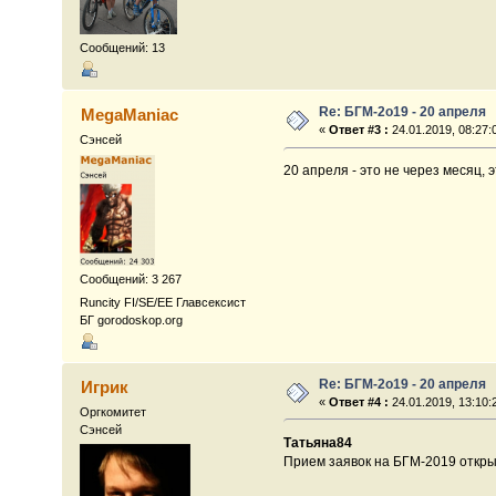
Сообщений: 13
Re: БГМ-2о19 - 20 апреля
MegaManiac
«
Ответ #3 :
24.01.2019, 08:27:
Сэнсей
20 апреля - это не через месяц, 
Сообщений: 3 267
Runcity FI/SE/EE Главсексист
БГ gorodoskop.org
Re: БГМ-2о19 - 20 апреля
Игрик
«
Ответ #4 :
24.01.2019, 13:10:
Оргкомитет
Сэнсей
Татьяна84
Прием заявок на БГМ-2019 откр