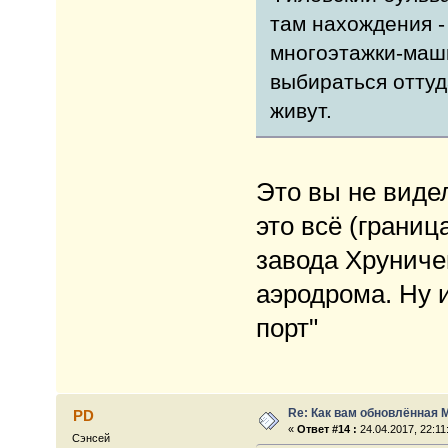
там нахождения -
многоэтажки-маши
выбираться оттуда
живут.
Это вы не виде
это всё (границ
завода Хруничев
аэродрома. Ну 
порт"
Re: Как вам обновлённая 
PD
«
Ответ #14 :
24.04.2017, 22:11
Сэнсей