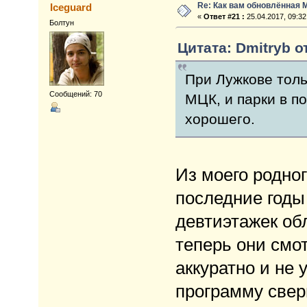
Re: Как вам обновлённая 
Iceguard
«
Ответ #21 :
25.04.2017, 09:32
Болтун
Цитата: Dmitryb от
При Лужкове толь
Сообщений: 70
МЦК, и парки в по
хорошего.
Из моего родног
последние годы
девтиэтажек об
теперь они смот
аккуратно и не
программу сверн