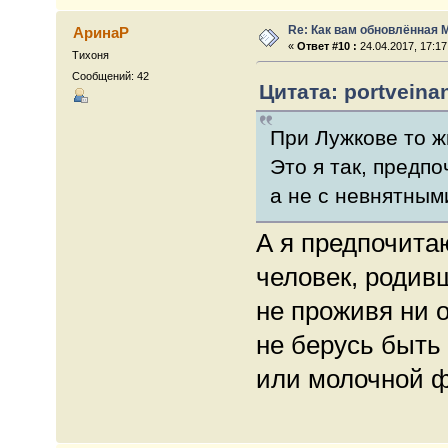
Re: Как вам обновлённая 
АринаР
«
Ответ #10 :
24.04.2017, 17:17
Тихоня
Сообщений: 42
Цитата: portveinan
При Лужкове то ж
Это я так, предп
а не с невнятным
А я предпочита
человек, родив
не проживя ни о
не берусь быть
или молочной 