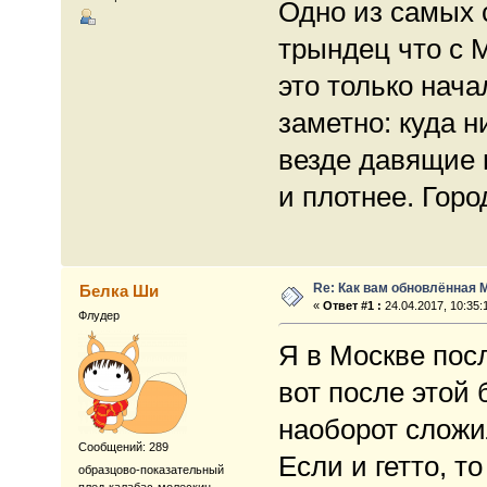
Одно из самых 
трындец что с М
это только нача
заметно: куда н
везде давящие 
и плотнее. Горо
Re: Как вам обновлённая 
Белка Ши
«
Ответ #1 :
24.04.2017, 10:35:
Флудер
Я в Москве пос
вот после этой
наоборот сложи
Сообщений: 289
Если и гетто, т
образцово-показательный
плед-калабас-молескин