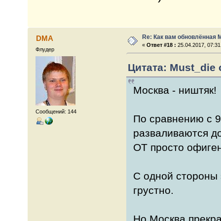
Re: Как вам обновлённая 
DMA
«
Ответ #18 :
25.04.2017, 07:31
Флудер
Цитата: Must_die о
Москва - ништяк!
Сообщений: 144
По сравнению с 9
разваливаются д
ОТ просто офиген
С одной стороны 
грустно.
Но Москва прекра