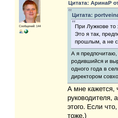
Цитата: АринаР от
Цитата: portvein
При Лужкове то 
Сообщений: 144
Это я так, пред
прошлым, а не 
А я предпочитаю,
родившийся и выр
одного года в се
директором совх
А мне кажется,
руководителя, а
этого. Если что
тоже.)