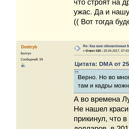
что строят на д
ужас. Да и наш
(( Вот тогда буд
Re: Как вам обновлённая 
Dmitryb
«
Ответ #20 :
25.04.2017, 07:43
Болтун
Сообщений: 59
Цитата: DMA от 25
Верно. Но во мно
там и кадры можн
А во времена 
Не нашел краси
прикинул, что в
долларов, в 201