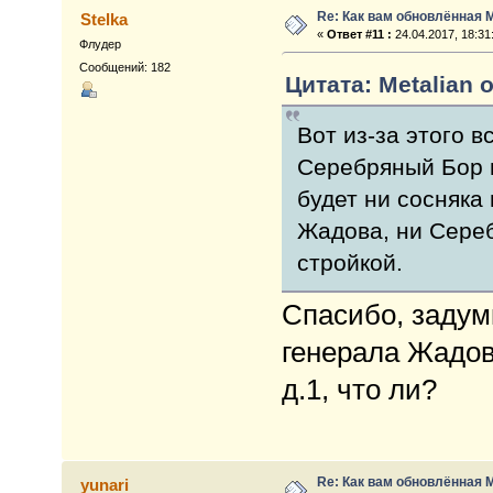
Re: Как вам обновлённая 
Stelka
«
Ответ #11 :
24.04.2017, 18:31
Флудер
Сообщений: 182
Цитата: Metalian о
Вот из-за этого в
Серебряный Бор и
будет ни сосняка
Жадова, ни Сереб
стройкой.
Спасибо, задумк
генерала Жадов
д.1, что ли?
Re: Как вам обновлённая 
yunari