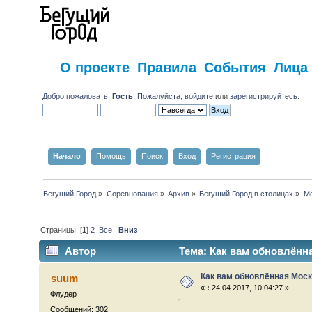
О проекте
Правила
События
Лица
Добро пожаловать,
Гость
. Пожалуйста,
войдите
или
зарегистрируйтесь
.
Начало
Помощь
Поиск
Вход
Регистрация
Бегущий Город
»
Соревнования
»
Архив
»
Бегущий Город в столицах
»
Мо
Страницы: [
1
]
2
Все
Вниз
Автор
Тема: Как вам обновлённа
Как вам обновлённая Мос
suum
«
:
24.04.2017, 10:04:27 »
Флудер
Сообщений: 302