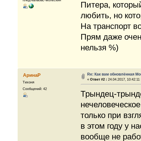
Питера, который
любить, но кот
На транспорт во
Прям даже очень
нельзя %)
Re: Как вам обновлённая М
АринаР
«
Ответ #2 :
24.04.2017, 10:42:11 
Тихоня
Сообщений: 42
Трындец-трынде
нечеловеческое
только при взгл
в этом году у н
вообще не работ