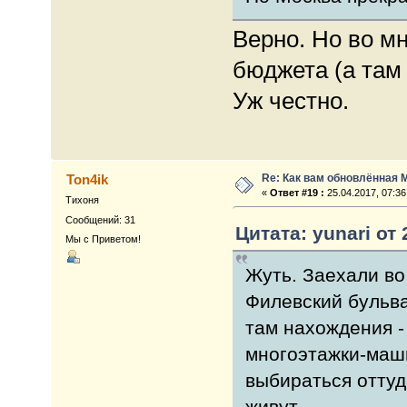
Верно. Но во мн
бюджета (а там
Уж честно.
Re: Как вам обновлённая 
Ton4ik
«
Ответ #19 :
25.04.2017, 07:36
Тихоня
Сообщений: 31
Цитата: yunari от 
Мы с Приветом!
Жуть. Заехали во
Филевский бульва
там нахождения -
многоэтажки-маши
выбираться оттуда
живут.