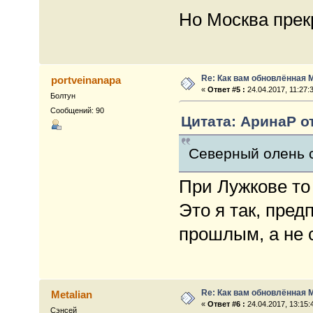
Но Москва прек
Re: Как вам обновлённая 
portveinanapa
«
Ответ #5 :
24.04.2017, 11:27:
Болтун
Сообщений: 90
Цитата: АринаР от
Северный олень с
При Лужкове то
Это я так, пре
прошлым, а не 
Re: Как вам обновлённая 
Metalian
«
Ответ #6 :
24.04.2017, 13:15:
Сэнсей