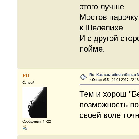
этого лучше
Мостов парочку 
к Шелепихе
И с другой сто
пойме.
Re: Как вам обновлённая 
PD
«
Ответ #15 :
24.04.2017, 22:16
Сэнсей
Тем и хорош "Бе
возможность поб
своей воле точ
Сообщений: 4 722