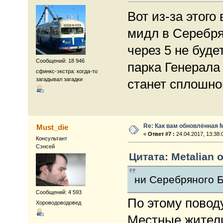
Вот из-за этого
мидл в Серебря
через 5 не буде
Сообщений: 18 946
парка Генерала
сфинкс-экстра: когда-то
загадывал загадки
станет сплошно
Re: Как вам обновлённая 
Must_die
«
Ответ #7 :
24.04.2017, 13:38:
Консультант
Сэнсей
Цитата: Metalian о
ни Серебряного 
Сообщений: 4 593
По этому повод
Хороводоводовед
Местные жители