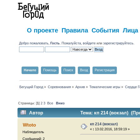
О проекте
Правила
События
Лица
Добро пожаловать,
Гость
. Пожалуйста,
войдите
или
зарегистрируйтесь
.
Начало
Помощь
Поиск
Вход
Регистрация
Бегущий Город
»
Соревнования
»
Архив
»
Тематические игры
»
Сердце Г
Страницы: [
1
]
2
3
Все
Вниз
Автор
Тема: кп 214 (вокзал) (Пр
кп 214 (вокзал)
Wtoto
«
:
13.02.2016, 18:59:19 »
Наблюдатель
Сообщений: 2