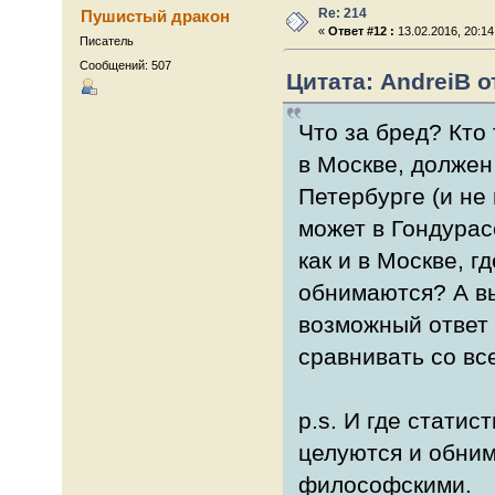
Re: 214
Пушистый дракон
«
Ответ #12 :
13.02.2016, 20:14
Писатель
Сообщений: 507
Цитата: AndreiB от
Что за бред? Кто
в Москве, должен
Петербурге (и не
может в Гондурас
как и в Москве, г
обнимаются? А вы
возможный ответ 
сравнивать со вс
p.s. И где статис
целуются и обни
философскими.