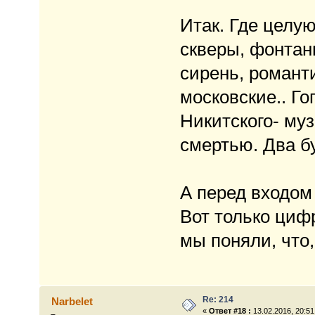
Итак. Где целу
скверы, фонтаны
сирень, романт
московские.. Го
Никитского- муз
смертью. Два б
А перед входом
Вот только цифр
мы поняли, что
Re: 214
Narbelet
«
Ответ #18 :
13.02.2016, 20:51