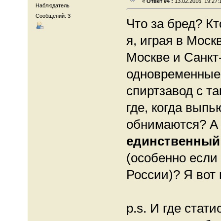
«
Ответ #4 :
13.02.2016, 19:27:
Наблюдатель
Сообщений: 3
Что за бред? К
я, играя в Моск
Москве и Санкт-
одновременные 
спиртзавод с та
где, когда выпь
обнимаются? А 
единственный
(особенно если
России)? Я вот 
p.s. И где стат