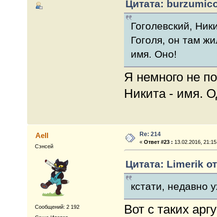
Цитата: burzumico
Гоголевский, Ник
Гоголя, он там ж
имя. Оно!
Я немного не по
Никита - имя. О
Re: 214
Aell
«
Ответ #23 :
13.02.2016, 21:15
Сэнсей
Цитата: Limerik от
кстати, недавно 
Вот с таких арг
Сообщений: 2 192