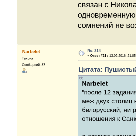
связан с Никол
одновременную 
сомнений не воз
Re: 214
Narbelet
«
Ответ #21 :
13.02.2016, 21:05
Тихоня
Сообщений: 37
Цитата: Пушистый 
Narbelet
"после 12 задания
меж двух столиц 
белорусский, ни 
отношения к Санк