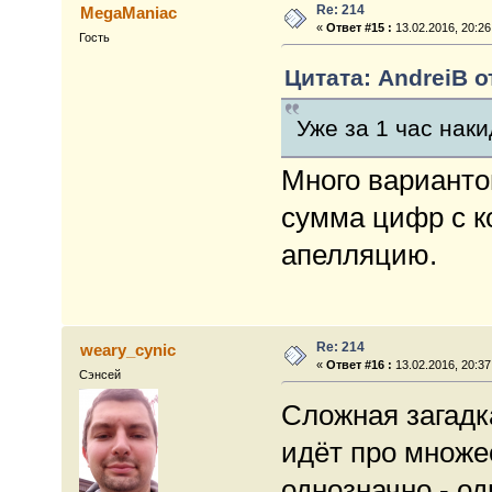
Re: 214
MegaManiac
«
Ответ #15 :
13.02.2016, 20:26
Гость
Цитата: AndreiB от
Уже за 1 час нак
Много вариантов
сумма цифр с к
апелляцию.
Re: 214
weary_cynic
«
Ответ #16 :
13.02.2016, 20:37
Сэнсей
Сложная загадк
идёт про множе
однозначно - о