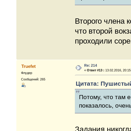
Второго члена 
что второй вокз
проходили соре
Re: 214
Truefet
«
Ответ #13 :
13.02.2016, 20:15
Флудер
Сообщений: 265
Цитата: Пушистый 
Потому, что там е
показалось, очен
Задания никогд