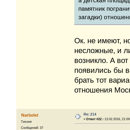
а детская площад
памятник пограни
загадки) отношен
Ок. не имеют, н
несложные, и л
возникло. А вот
появились бы в
брать тот вари
отношения Моск
Re: 214
Narbelet
«
Ответ #22 :
13.02.2016, 21:09
Тихоня
Сообщений: 37