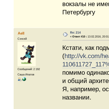
вокзалы не име
Петербургу
Re: 214
Aell
«
Ответ #10 :
13.02.2016, 20:01
Сэнсей
Кстати, как по
(
http://vk.com/h
110611727_117%
Сообщений: 2 192
помимо одинако
Саша Ипатов
и общий архитек
Я, например, о
названии.