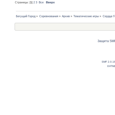
Страницы: [
1
]
2
3
Все
Вверх
Бегущий Город
»
Соревнования
»
Архив
»
Тематические игры
»
Сердце Г
Защита SMF
SMF 2.0.1
XHTM