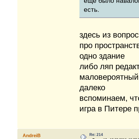
ещё было навалом
есть.
здесь из вопрос
про пространств
одно здание
либо ляп редак
маловероятный 
далеко
вспоминаем, чт
игра в Питере п
Re: 214
AndreiB