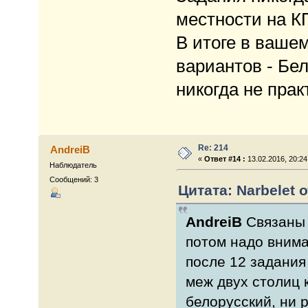
местности на КП
В итоге в вашем
вариантов - Бел
никогда не прак
Re: 214
AndreiB
«
Ответ #14 :
13.02.2016, 20:24
Наблюдатель
Сообщений: 3
Цитата: Narbelet о
AndreiB
Связаны 
потом надо внима
после 12 задания 
меж двух столиц 
белорусский, ни 