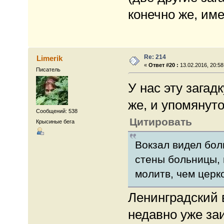
конечно же, име
Re: 214
Limerik
«
Ответ #20 :
13.02.2016, 20:58
Писатель
У нас эту загад
же, и упомянуто
Сообщений: 538
Цитировать
Крысиные бега
Вокзал видел бол
стены больницы,
молитв, чем церк
Ленинградский в
недавно уже за