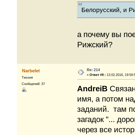
Белорусский, и Р
а почему вы пое
Рижский?
Re: 214
Narbelet
«
Ответ #9 :
13.02.2016, 19:59:
Тихоня
Сообщений: 37
AndreiB
Связан
имя, а потом н
заданий. там п
загадок "... до
через все истор