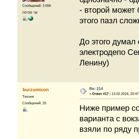
Сообщений: 3 006
- второй может 
אני מחיפה
этого пазл слож
До этого думал 
электродепо Се
Ленину)
Re: 214
burzumicon
«
Ответ #17 :
13.02.2016, 20:47
Тихоня
Сообщений: 20
Ниже пример со
варианта с вок
взяли по ряду п