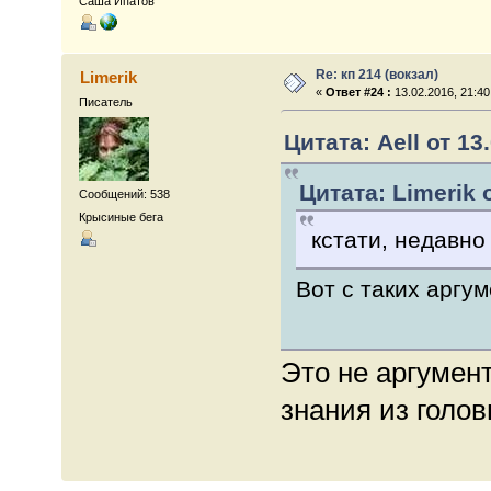
Саша Ипатов
Re: кп 214 (вокзал)
Limerik
«
Ответ #24 :
13.02.2016, 21:40
Писатель
Цитата: Aell от 13
Цитата: Limerik о
Сообщений: 538
Крысиные бега
кстати, недавно
Вот с таких аргу
Это не аргумент
знания из голо