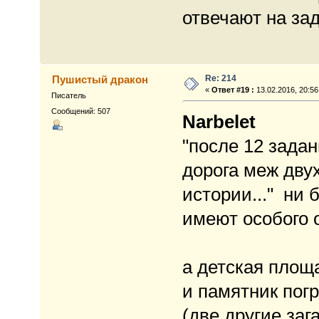
отвечают на за
Re: 214
Пушистый дракон
«
Ответ #19 :
13.02.2016, 20:56
Писатель
Сообщений: 507
Narbelet
"после 12 задан
дорога меж дву
истории..." ни 
имеют особого 
а детская площ
и памятник пог
(две другие заг