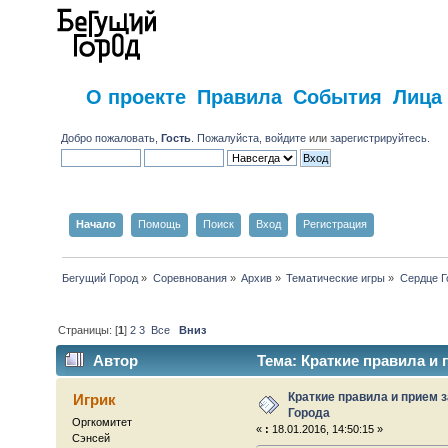
О проекте
Правила
События
Лица
Добро пожаловать,
Гость
. Пожалуйста,
войдите
или
зарегистрируйтесь
.
Начало
Помощь
Поиск
Вход
Регистрация
Бегущий Город
»
Соревнования
»
Архив
»
Тематические игры
»
Сердце Г
Страницы: [
1
]
2
3
Все
Вниз
Автор
Тема: Краткие правила и 
Краткие правила и прием 
Игрик
Города
Оргкомитет
«
:
18.01.2016, 14:50:15 »
Сэнсей