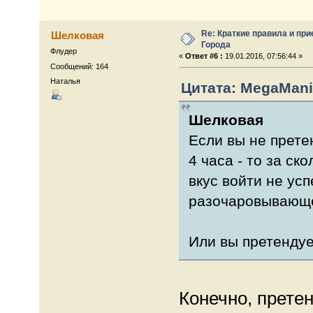
Re: Краткие правила и при
Шелковая
Города
Флудер
«
Ответ #6 :
19.01.2016, 07:56:44 »
Сообщений: 164
Наталья
Цитата: MegaMania
Шелковая
Если вы не прете
4 часа - то за ск
вкус войти не усп
разочаровывающе
Или вы претендуе
Конечно, претен