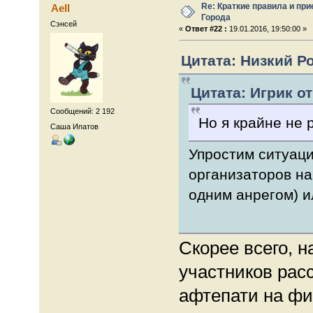
Re: Краткие правила и при
Aell
Города
Сэнсей
«
Ответ #22 :
19.01.2016, 19:50:00 »
Цитата: Низкий Ро
Цитата: Игрик от
Сообщений: 2 192
Но я крайне не 
Саша Ипатов
Упростим ситуаци
организаторов на 
одним анрегом) и
Скорее всего, н
участников рас
афтепати на ф