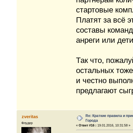
стартовые компл
Платят за всё э
составы команд
анреги или дети
Так что, пожалу
остальных тоже
и честно выпол
предлагают сыгр
Re: Краткие правила и при
zveritas
Города
Флудер
«
Ответ #16 :
19.01.2016, 10:31:58 »