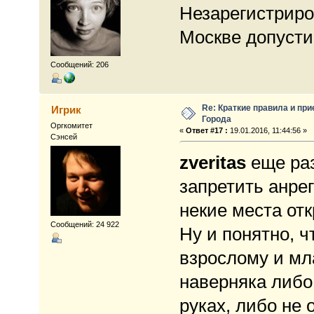
Незарегистриро
Москве допусти
Сообщений: 206
Re: Краткие правила и при
Игрик
Города
Оргкомитет
«
Ответ #17 :
19.01.2016, 11:44:56 »
Сэнсей
zveritas
еще раз
запретить анрег
некие места от
Сообщений: 24 922
Ну и понятно, ч
взрослому и мл
наверняка либо
руках, либо не 