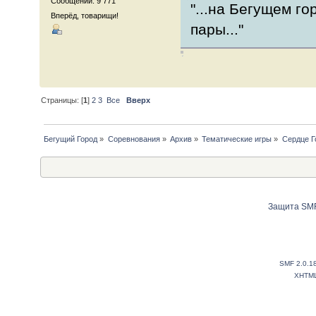
Сообщений: 9 771
"...на Бегущем г
Вперёд, товарищи!
пары..."
Страницы: [
1
]
2
3
Все
Вверх
Бегущий Город
»
Соревнования
»
Архив
»
Тематические игры
»
Сердце Г
Защита SMF
SMF 2.0.1
XHTM