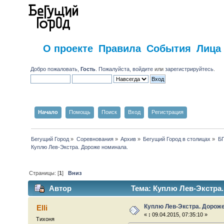
О проекте
Правила
События
Лица
Добро пожаловать,
Гость
. Пожалуйста,
войдите
или
зарегистрируйтесь
.
Начало
Помощь
Поиск
Вход
Регистрация
Бегущий Город
»
Соревнования
»
Архив
»
Бегущий Город в столицах
»
Б
Куплю Лев-Экстра. Дороже номинала.
Страницы: [
1
]
Вниз
Автор
Тема: Куплю Лев-Экстра.
Куплю Лев-Экстра. Дорож
Elli
«
:
09.04.2015, 07:35:10 »
Тихоня