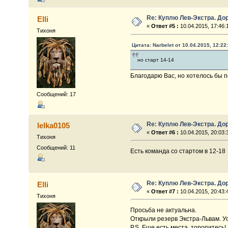
Re: Куплю Лев-Экстра. До
Elli
«
Ответ #5 :
10.04.2015, 17:46:
Тихоня
Цитата: Narbelet от 10.04.2015, 12:22
но старт 14-14
Благодарю Вас, но хотелось бы 
Сообщений: 17
Re: Куплю Лев-Экстра. До
lelka0105
«
Ответ #6 :
10.04.2015, 20:03:
Тихоня
Сообщений: 11
Есть команда со стартом в 12-18
Re: Куплю Лев-Экстра. До
Elli
«
Ответ #7 :
10.04.2015, 20:43:
Тихоня
Просьба не актуальна.
Открыли резерв Экстра-Львам. Ус
P.S. Еще есть места, торопитесь!