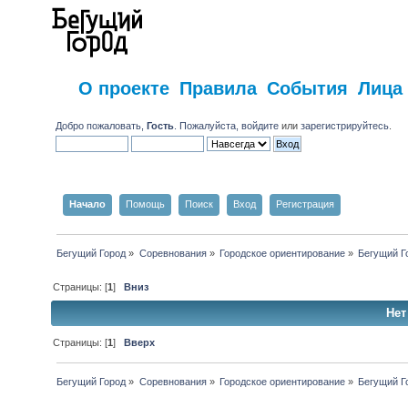
О проекте
Правила
События
Лица
Добро пожаловать,
Гость
. Пожалуйста,
войдите
или
зарегистрируйтесь
.
Начало
Помощь
Поиск
Вход
Регистрация
Бегущий Город
»
Соревнования
»
Городское ориентирование
»
Бегущий Г
Страницы: [
1
]
Вниз
Нет
Страницы: [
1
]
Вверх
Бегущий Город
»
Соревнования
»
Городское ориентирование
»
Бегущий Г