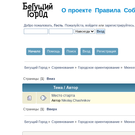
О проекте
Правила
Со
Добро пожаловать,
Гость
. Пожалуйста,
войдите
или
зарегистрируйтесь
Начало
Помощь
Поиск
Вход
Регистрация
Бегущий Город
»
Соревнования
»
Городское ориентирование
»
Мюнхе
Страницы: [
1
]
Вниз
Тема
/
Автор
Место старта
Автор
Nikolay.Chashnikov
Страницы: [
1
]
Вверх
Бегущий Город
»
Соревнования
»
Городское ориентирование
»
Мюнхе