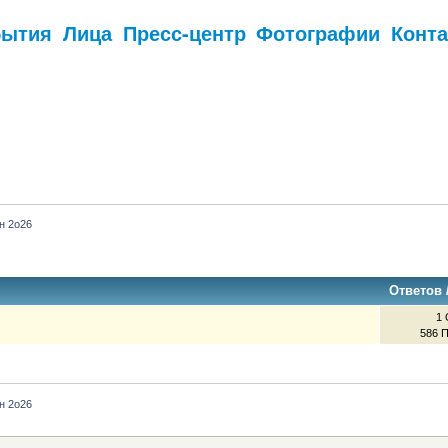
бытия
Лица
Пресс-центр
Фотографии
Конт
.
н 2о26
Ответов
1 
586 
н 2о26