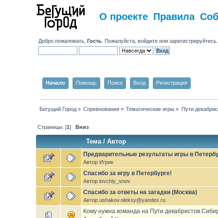
О проекте
Правила
Со
Добро пожаловать,
Гость
. Пожалуйста,
войдите
или
зарегистрируйтесь
Начало
Помощь
Поиск
Вход
Регистрация
Бегущий Город
»
Соревнования
»
Тематические игры
»
Пути декабрис
Страницы: [
1
]
Вниз
Тема
/
Автор
Предварительные результаты игры в Петерб
Автор
Игрик
Спасибо за игру в Петербурге!
Автор
lovchiy_snov
Спасибо за ответы на загадки (Москва)
Автор
ushakov.oleksy@yandex.ru
Кому нужна команда на Пути декабристов.Сиби