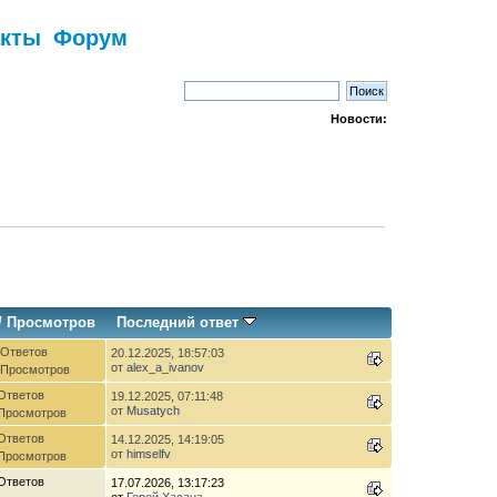
акты
Форум
Новости:
/
Просмотров
Последний ответ
 Ответов
20.12.2025, 18:57:03
от
alex_a_ivanov
 Просмотров
Ответов
19.12.2025, 07:11:48
от
Musatych
 Просмотров
Ответов
14.12.2025, 14:19:05
от
himselfv
 Просмотров
Ответов
17.07.2026, 13:17:23
от
Герой Хасана