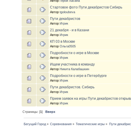
Автор
Герой Хасана
Стартовое фото Пути декабристов Сибирь
Автор
tgoloubeva
Пути декабристов
Автор
Игрик
21 декабря - и в Казани
Автор
Игрик
КП 03 в Москве
Автор
Ольга0505
Подробности о игре в Москве
Автор
Игрик
Ищем участника в команду
Автор
Никита Калабашкин
Подробности о игре в Петербурге
Автор
Игрик
Пути декабристов. Сибирь
Автор
Игрик
Прием заявок на игры Пути декабристов открыв
Автор
Игрик
Страницы: [
1
]
Вверх
Бегущий Город
»
Соревнования
»
Тематические игры
»
Пути декабрис