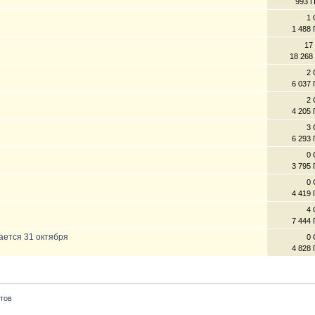
993 
1 
1 488
17
18 268
2 
6 037
2 
4 205
3 
6 293
0 
3 795
0 
4 419
4 
7 444
ается 31 октября
0 
4 828
тов