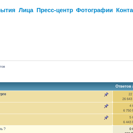
бытия
Лица
Пресс-центр
Фотографии
Конт
.
тов
Ответов
урге
22
26 643
4 
6 750
5 
6 443
рь ?
0 