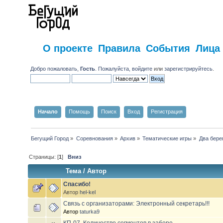
О проекте
Правила
События
Лица
Добро пожаловать,
Гость
. Пожалуйста,
войдите
или
зарегистрируйтесь
.
Начало
Помощь
Поиск
Вход
Регистрация
Бегущий Город
»
Соревнования
»
Архив
»
Тематические игры
»
Два бере
Страницы: [
1
]
Вниз
Тема
/
Автор
Спасибо!
Автор
hel-kel
Связь с организаторами: Электронный секретарь!!!
Автор
taturka9