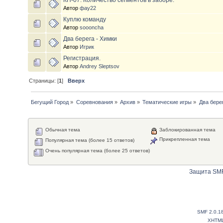
КП-07. Количество сегментов в заборе.
Автор
фау22
Куплю команду
Автор
soooncha
Два берега - Химки
Автор
Игрик
Регистрация.
Автор
Andrey Sleptsov
Страницы: [
1
]
Вверх
Бегущий Город
»
Соревнования
»
Архив
»
Тематические игры
»
Два бере
Обычная тема
Заблокированная тема
Прикрепленная тема
Популярная тема (более 15 ответов)
Очень популярная тема (более 25 ответов)
Защита SMF
SMF 2.0.1
XHTM