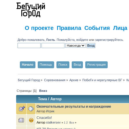
О проекте
Правила
События
Лица
Добро пожаловать,
Гость
. Пожалуйста,
войдите
или
зарегистрируйтесь
.
Начало
Помощь
Поиск
Вход
Регистрация
Бегущий Город
»
Соревнования
»
Архив
»
ПоБеГи и нерегулярные БГ
»
К
Страницы: [
1
]
Вниз
Тема
/
Автор
Окончательные результаты и награждение
Автор
Игрик
Спасибо!
Автор
stalkersev
«
1
2
Все
»