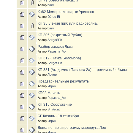
КП 79 Время на часах :)
Автор
barv
Кп62 Мемориал в парке Урицкого
Автор
DJ de Ef
КП 35. Ленин гриб или радиоволна.
Автор
barv
КП 306 (секретный Рубин)
Автор
SergeSPb
Разбор загадок Львы
Автор
Papasha_Vo
КП 312 (Пачка Беломора)
Автор
SergeSPb
КП 331 (Академика Павлова 2а) — режимный объект
Автор
Лочер
Предварительные результаты
Автор
Игрик
КП08 Мечеть
Автор
Papasha_Vo
КП 315 Сооружение
Автор
Smilecat
БГ Казань - 18 сентября
Автор
Игрик
Дополнение в программу маршрута Лев
Автор
Игрик