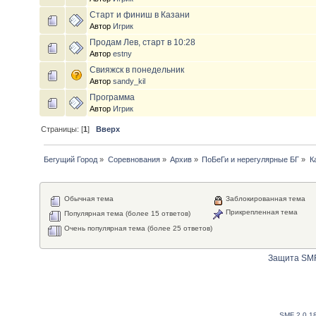
Старт и финиш в Казани
Автор
Игрик
Продам Лев, старт в 10:28
Автор
estny
Свияжск в понедельник
Автор
sandy_kil
Программа
Автор
Игрик
Страницы: [
1
]
Вверх
Бегущий Город
»
Соревнования
»
Архив
»
ПоБеГи и нерегулярные БГ
»
К
Обычная тема
Заблокированная тема
Прикрепленная тема
Популярная тема (более 15 ответов)
Очень популярная тема (более 25 ответов)
Защита SMF
SMF 2.0.1