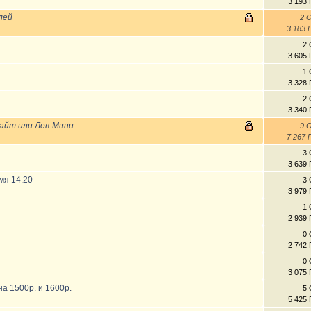
3 193
лей
2 
3 183
2 
3 605
1 
3 328
2 
3 340
Лайт или Лев-Мини
9 
7 267
3 
3 639
мя 14.20
3 
3 979
1 
2 939
0 
2 742
0 
3 075
на 1500р. и 1600р.
5 
5 425