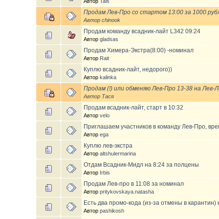
Автор
Tais
Продам Лев-Про со стартом 13:00 за 1000 руб
Автор
chinook
Продам команду всадник-лайт L342 09:24
Автор
gladsas
Продам Химера-Экстра(8:00) -номинал
Автор
Rait
Куплю всадник-лайт, недорого))
Автор
kalinka
Продам (!) или обменяю Лев-Про 13-38 на Лев-
Автор
Тася
Продам всадник-лайт, старт в 10:32
Автор
velo
Приглашаем участников в команду Лев-Про, вре
Автор
ega
Куплю лев-экстра
Автор
altshulermarina
Отдам Всадник-Мидл на 8:24 за полцены
Автор
Irbis
Продам Лев-про в 11:08 за номинал
Автор
pritykovskaya.natasha
Есть два промо-кода (из-за отмены в карантин) 
Автор
pashikosh