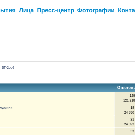
бытия
Лица
Пресс-центр
Фотографии
Конт
.
»
БГ-2оо6
Ответов
129
121 21
аждении
18
24 850
21
24 892
33