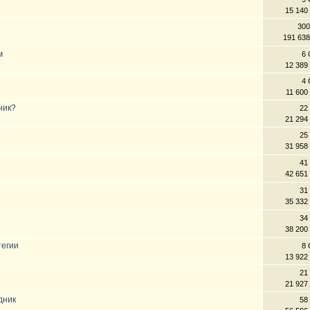
15 140
300
191 63
м
6 
12 389
4 
11 600
ник?
22
21 294
25
31 958
41
42 651
31
35 332
34
38 200
тегии
8 
13 922
21
21 927
дник
58