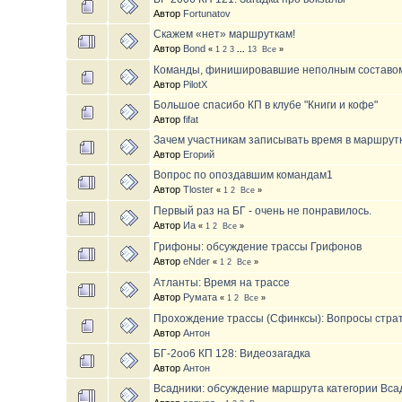
Автор
Fortunatov
Скажем «нет» маршруткам!
Автор
Bond
«
1
2
3
...
13
Все
»
Команды, финишировавшие неполным составо
Автор
PilotX
Большое спасибо КП в клубе "Книги и кофе"
Автор
fifat
Зачем участникам записывать время в маршрут
Автор
Егорий
Вопрос по опоздавшим командам1
Автор
Tloster
«
1
2
Все
»
Первый раз на БГ - очень не понравилось.
Автор
Иа
«
1
2
Все
»
Грифоны: обсуждение трассы Грифонов
Автор
eNder
«
1
2
Все
»
Атланты: Время на трассе
Автор
Румата
«
1
2
Все
»
Прохождение трассы (Сфинксы): Вопросы стра
Автор
Антон
БГ-2oo6 КП 128: Видеозагадка
Автор
Антон
Всадники: обсуждение маршрута категории Вса