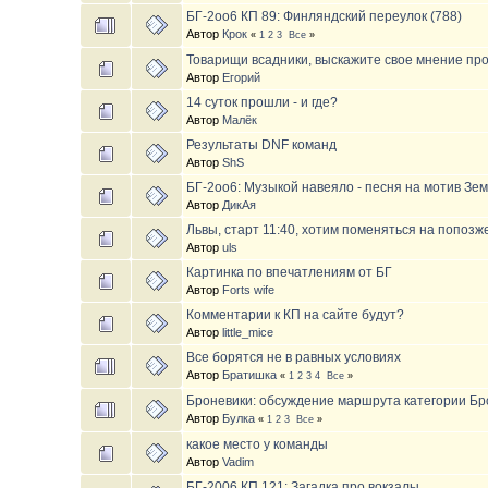
БГ-2oo6 КП 89: Финляндский переулок (788)
Автор
Крок
«
1
2
3
Все
»
Товарищи всадники, выскажите свое мнение пр
Автор
Егорий
14 суток прошли - и где?
Автор
Малёк
Результаты DNF команд
Автор
ShS
БГ-2oo6: Музыкой навеяло - песня на мотив З
Автор
ДикАя
Львы, старт 11:40, хотим поменяться на попозж
Автор
uls
Картинка по впечатлениям от БГ
Автор
Forts wife
Комментарии к КП на сайте будут?
Автор
little_mice
Все борятся не в равных условиях
Автор
Братишка
«
1
2
3
4
Все
»
Броневики: обсуждение маршрута категории Бр
Автор
Булка
«
1
2
3
Все
»
какое место у команды
Автор
Vadim
БГ-2006 КП 121: Загадка про вокзалы