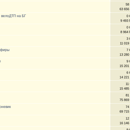
58
63 656
о велоДТП на БГ
0 
9 493
0 
8 964
3 
11 019
емфиры
7 
13 280
е
9 
15 201
6 
14 221
11
15 485
81
75 869
оневик
74
69 715
12
16 146
9 