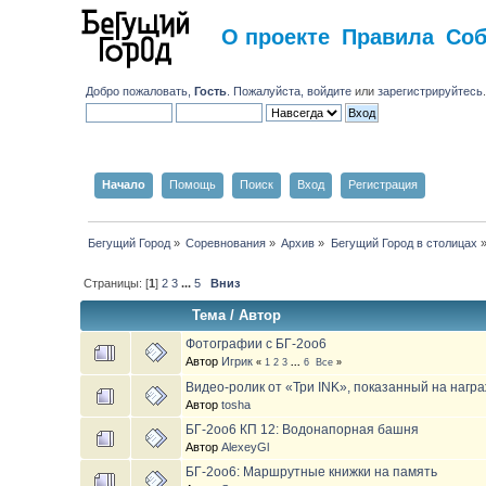
О проекте
Правила
Со
Добро пожаловать,
Гость
. Пожалуйста,
войдите
или
зарегистрируйтесь
Начало
Помощь
Поиск
Вход
Регистрация
Бегущий Город
»
Соревнования
»
Архив
»
Бегущий Город в столицах
Страницы: [
1
]
2
3
...
5
Вниз
Тема
/
Автор
Фотографии с БГ-2оо6
Автор
Игрик
«
1
2
3
...
6
Все
»
Видео-ролик от «Три INK», показанный на нагр
Автор
tosha
БГ-2oo6 КП 12: Водонапорная башня
Автор
AlexeyGl
БГ-2оо6: Маршрутные книжки на память