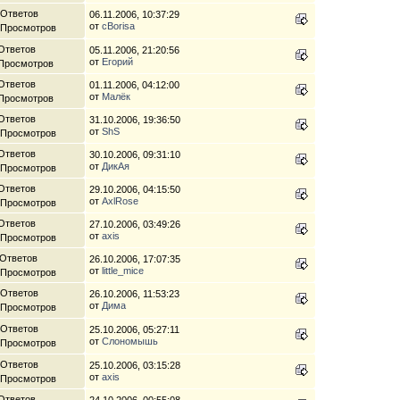
 Ответов
06.11.2006, 10:37:29
от
cBorisa
 Просмотров
Ответов
05.11.2006, 21:20:56
от
Егорий
 Просмотров
Ответов
01.11.2006, 04:12:00
от
Малёк
 Просмотров
Ответов
31.10.2006, 19:36:50
от
ShS
 Просмотров
Ответов
30.10.2006, 09:31:10
от
ДикАя
 Просмотров
Ответов
29.10.2006, 04:15:50
от
AxlRose
 Просмотров
Ответов
27.10.2006, 03:49:26
от
axis
 Просмотров
 Ответов
26.10.2006, 17:07:35
от
little_mice
 Просмотров
 Ответов
26.10.2006, 11:53:23
от
Дима
 Просмотров
 Ответов
25.10.2006, 05:27:11
от
Слономышь
 Просмотров
 Ответов
25.10.2006, 03:15:28
от
axis
 Просмотров
Ответов
24.10.2006, 00:55:08