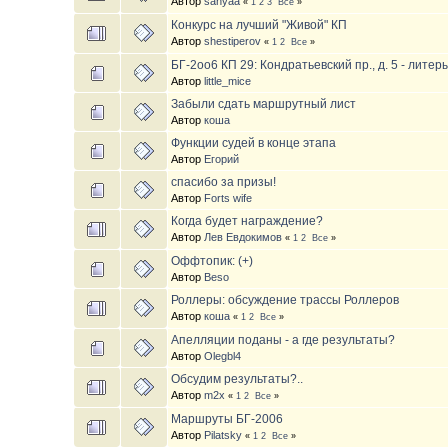
Автор
sanyaa
«
1
2
3
Все
»
Конкурс на лучший "Живой" КП
Автор
shestiperov
«
1
2
Все
»
БГ-2oo6 КП 29: Кондратьевский пр., д. 5 - литер
Автор
little_mice
Забыли сдать маршрутный лист
Автор
коша
Функции судей в конце этапа
Автор
Егорий
спасибо за призы!
Автор
Forts wife
Когда будет награждение?
Автор
Лев Евдокимов
«
1
2
Все
»
Оффтопик: (+)
Автор
Beso
Роллеры: обсуждение трассы Роллеров
Автор
коша
«
1
2
Все
»
Апелляции поданы - а где результаты?
Автор
Olegbl4
Обсудим результаты?..
Автор
m2x
«
1
2
Все
»
Маршруты БГ-2006
Автор
Pilatsky
«
1
2
Все
»