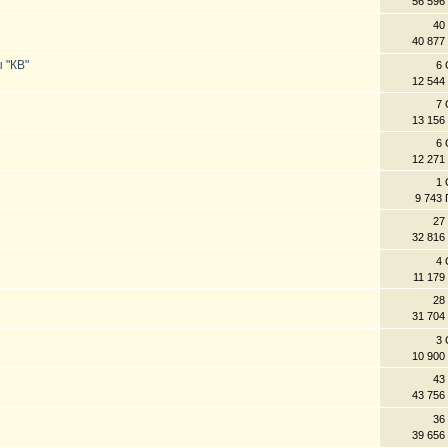
56 596
40
40 877
ы "КВ"
6 
12 544
7 
13 156
6 
12 271
1 
9 743
27
32 816
4 
11 179
28
31 704
3 
10 900
43
43 756
36
39 656