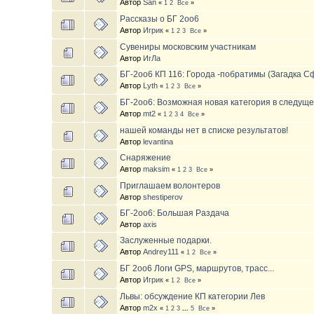
Автор
San
«
1
2
Все
»
Рассказы о БГ 2оо6
Автор
Игрик
«
1
2
3
Все
»
Сувениры московским участникам
Автор
ИгЛа
БГ-2oo6 КП 116: Города -побратимы (Загадка С
Автор
Lyth
«
1
2
3
Все
»
БГ-2oo6: Возможная новая категория в следуще
Автор
mt2
«
1
2
3
4
Все
»
нашей команды нет в списке результатов!
Автор
levantina
Снаряжение
Автор
maksim
«
1
2
3
Все
»
Приглашаем волонтеров
Автор
shestiperov
БГ-2оо6: Большая Раздача
Автор
axis
Заслуженные подарки.
Автор
Andrey111
«
1
2
Все
»
БГ 2оо6 Логи GPS, маршрутов, трасс...
Автор
Игрик
«
1
2
Все
»
Львы: обсуждение КП категории Лев
Автор
m2x
«
1
2
3
...
5
Все
»