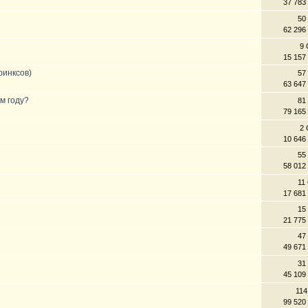
37 783
50
62 296
9 
15 157
финксов)
57
63 647
м году?
81
79 165
2 
10 646
55
58 012
11
17 681
15
21 775
47
49 671
31
45 109
114
99 520