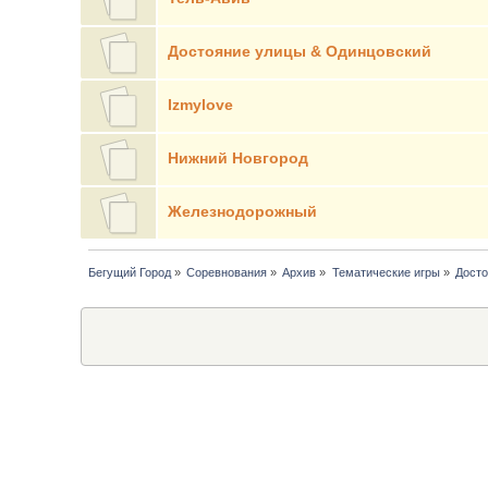
Достояние улицы & Одинцовский
Izmylove
Нижний Новгород
Железнодорожный
Бегущий Город
»
Соревнования
»
Архив
»
Тематические игры
»
Досто