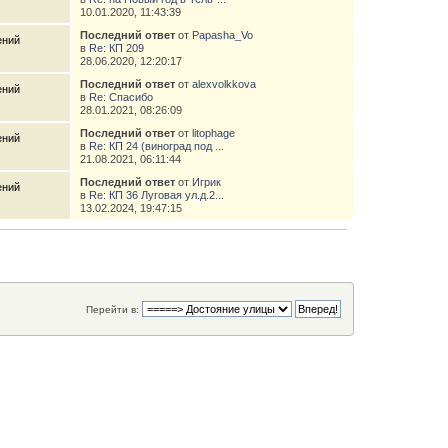
10.01.2020, 11:43:39
Последний ответ
от
Papasha_Vo
ений
в
Re: КП 209
28.06.2020, 12:20:17
Последний ответ
от
alexvolkkova
ений
в
Re: Спасибо
28.01.2021, 08:26:09
Последний ответ
от
litophage
ений
в
Re: КП 24 (виноград под ...
м
21.08.2021, 06:11:44
Последний ответ
от
Игрик
ений
в
Re: КП 36 Луговая ул.д.2...
м
13.02.2024, 19:47:15
Перейти в: