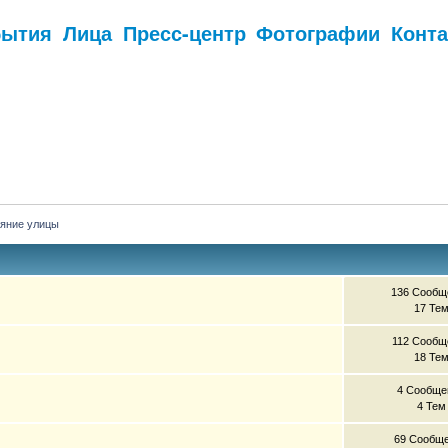
бытия
Лица
Пресс-центр
Фотографии
Конт
.
яние улицы
136 Сообщ
17 Те
112 Сообщ
18 Те
4 Сообще
4 Тем
69 Сообщ