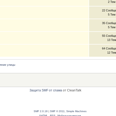
2 Тем
22 Сообщ
5 Тем
35 Сообщ
5 Тем
55 Сообщ
13 Те
64 Сообщ
12 Те
яние улицы
Защита SMF от спама
от CleanTalk
SMF 2.0.18
|
SMF © 2011
,
Simple Machines
XHTML
RSS
Мобильная версия