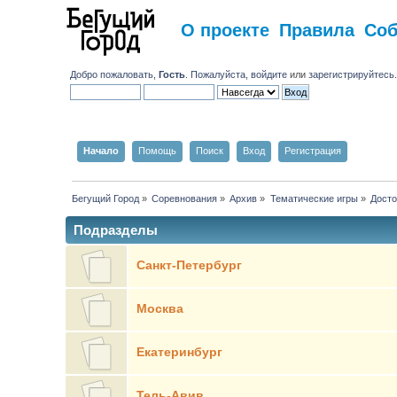
О проекте
Правила
Со
Добро пожаловать,
Гость
. Пожалуйста,
войдите
или
зарегистрируйтесь
Начало
Помощь
Поиск
Вход
Регистрация
Бегущий Город
»
Соревнования
»
Архив
»
Тематические игры
»
Досто
Подразделы
Санкт-Петербург
Москва
Екатеринбург
Тель-Авив