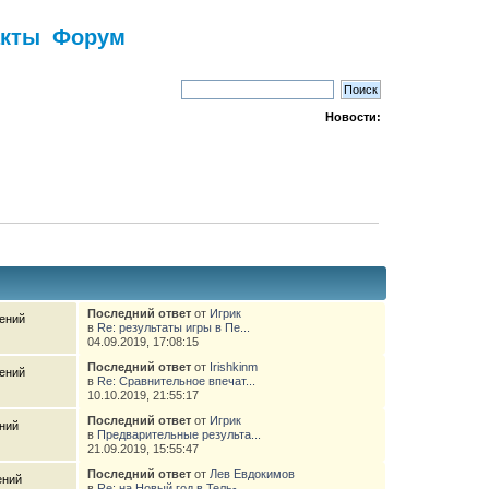
акты
Форум
Новости:
Последний ответ
от
Игрик
ений
в
Re: результаты игры в Пе...
м
04.09.2019, 17:08:15
Последний ответ
от
Irishkinm
ений
в
Re: Сравнительное впечат...
м
10.10.2019, 21:55:17
Последний ответ
от
Игрик
ний
в
Предварительные результа...
21.09.2019, 15:55:47
Последний ответ
от
Лев Евдокимов
ений
в
Re: на Новый год в Тель-...