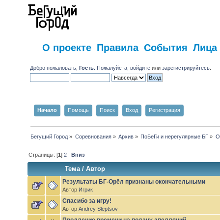
О проекте
Правила
События
Лица
Добро пожаловать,
Гость
. Пожалуйста,
войдите
или
зарегистрируйтесь
.
Начало
Помощь
Поиск
Вход
Регистрация
Бегущий Город
»
Соревнования
»
Архив
»
ПоБеГи и нерегулярные БГ
»
О
Страницы: [
1
]
2
Вниз
Тема
/
Автор
Результаты БГ-Орёл признаны окончательными
Автор
Игрик
Спасибо за игру!
Автор
Andrey Sleptsov