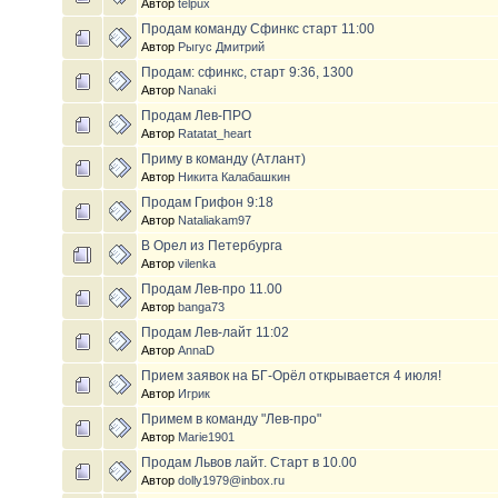
Автор
telpux
Продам команду Сфинкс старт 11:00
Автор
Рыгус Дмитрий
Продам: сфинкс, старт 9:36, 1300
Автор
Nanaki
Продам Лев-ПРО
Автор
Ratatat_heart
Приму в команду (Атлант)
Автор
Никита Калабашкин
Продам Грифон 9:18
Автор
Nataliakam97
В Орел из Петербурга
Автор
vilenka
Продам Лев-про 11.00
Автор
banga73
Продам Лев-лайт 11:02
Автор
AnnaD
Прием заявок на БГ-Орёл открывается 4 июля!
Автор
Игрик
Примем в команду "Лев-про"
Автор
Marie1901
Продам Львов лайт. Старт в 10.00
Автор
dolly1979@inbox.ru