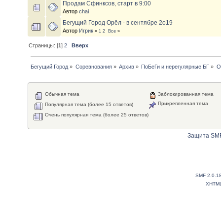
Продам Сфинксов, старт в 9:00
Автор
chai
Бегущий Город Орёл - в сентябре 2о19
Автор
Игрик
«
1
2
Все
»
Страницы: [
1
]
2
Вверх
Бегущий Город
»
Соревнования
»
Архив
»
ПоБеГи и нерегулярные БГ
»
О
Обычная тема
Заблокированная тема
Прикрепленная тема
Популярная тема (более 15 ответов)
Очень популярная тема (более 25 ответов)
Защита SMF
SMF 2.0.1
XHTM