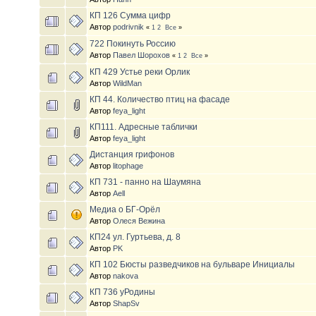
КП 126 Сумма цифр
Автор
podrivnik
«
1
2
Все
»
722 Покинуть Россию
Автор
Павел Шорохов
«
1
2
Все
»
КП 429 Устье реки Орлик
Автор
WildMan
КП 44. Количество птиц на фасаде
Автор
feya_light
КП111. Адресные таблички
Автор
feya_light
Дистанция грифонов
Автор
litophage
КП 731 - панно на Шаумяна
Автор
Aell
Медиа о БГ-Орёл
Автор
Олеся Вежина
КП24 ул. Гуртьева, д. 8
Автор
PK
КП 102 Бюсты разведчиков на бульваре Инициалы
Автор
nakova
КП 736 уРодины
Автор
ShapSv