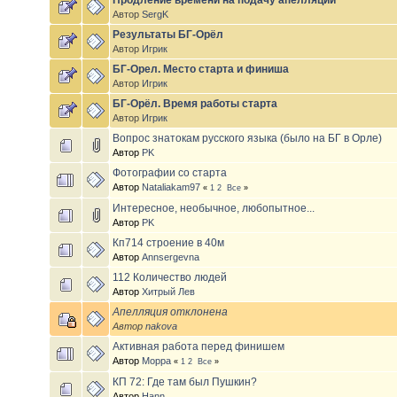
Продление времени на подачу апелляций
Автор
SergK
Результаты БГ-Орёл
Автор
Игрик
БГ-Орел. Место старта и финиша
Автор
Игрик
БГ-Орёл. Время работы старта
Автор
Игрик
Вопрос знатокам русского языка (было на БГ в Орле)
Автор
PK
Фотографии со старта
Автор
Nataliakam97
«
1
2
Все
»
Интересное, необычное, любопытное...
Автор
PK
Кп714 строение в 40м
Автор
Annsergevna
112 Количество людей
Автор
Хитрый Лев
Апелляция отклонена
Автор
nakova
Активная работа перед финишем
Автор
Морра
«
1
2
Все
»
КП 72: Где там был Пушкин?
Автор
Hann