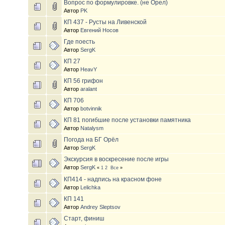
Вопрос по формулировке. (не Орел)
Автор
PK
КП 437 - Русты на Ливенской
Автор
Евгений Носов
Где поесть
Автор
SergK
КП 27
Автор
HeavY
КП 56 грифон
Автор
aralant
КП 706
Автор
botvinnik
КП 81 погибшие после установки памятника
Автор
Natalysm
Погода на БГ Орёл
Автор
SergK
Экскурсия в воскресение после игры
Автор
SergK
«
1
2
Все
»
КП414 - надпись на красном фоне
Автор
Lelichka
КП 141
Автор
Andrey Sleptsov
Старт, финиш