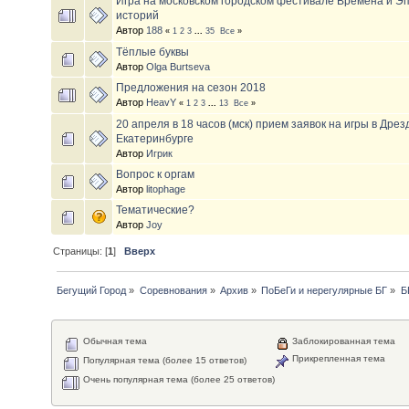
Игра на московском городском фестивале Времена и Эп
историй
Автор
188
«
1
2
3
...
35
Все
»
Тёплые буквы
Автор
Olga Burtseva
Предложения на сезон 2018
Автор
HeavY
«
1
2
3
...
13
Все
»
20 апреля в 18 часов (мск) прием заявок на игры в Дрез
Екатеринбурге
Автор
Игрик
Вопрос к оргам
Автор
litophage
Тематические?
Автор
Joy
Страницы: [
1
]
Вверх
Бегущий Город
»
Соревнования
»
Архив
»
ПоБеГи и нерегулярные БГ
»
Б
Обычная тема
Заблокированная тема
Прикрепленная тема
Популярная тема (более 15 ответов)
Очень популярная тема (более 25 ответов)