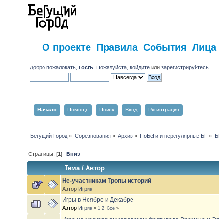
О проекте
Правила
События
Лица
Добро пожаловать,
Гость
. Пожалуйста,
войдите
или
зарегистрируйтесь
.
Начало
Помощь
Поиск
Вход
Регистрация
Бегущий Город
»
Соревнования
»
Архив
»
ПоБеГи и нерегулярные БГ
»
Б
Страницы: [
1
]
Вниз
Тема
/
Автор
Не-участникам Тропы историй
Автор
Игрик
Игры в Ноябре и Декабре
Автор
Игрик
«
1
2
Все
»