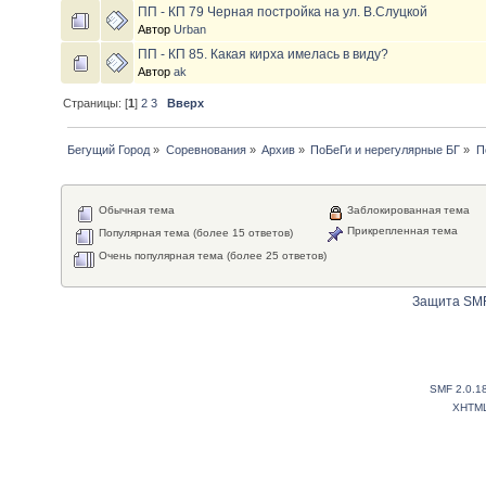
ПП - КП 79 Черная постройка на ул. В.Слуцкой
Автор
Urban
ПП - КП 85. Какая кирха имелась в виду?
Автор
ak
Страницы: [
1
]
2
3
Вверх
Бегущий Город
»
Соревнования
»
Архив
»
ПоБеГи и нерегулярные БГ
»
П
Обычная тема
Заблокированная тема
Прикрепленная тема
Популярная тема (более 15 ответов)
Очень популярная тема (более 25 ответов)
Защита SMF
SMF 2.0.1
XHTM