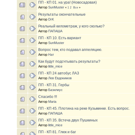
ПП - КП 01. на ура! (Новосадовая)
Автор
SunMuster
«
1
2
Все
»
Результаты окончательные
Автор
DrK
Реальный километраж, у кого сколько?
Автор
ПАПАША
ПП - КП 10. Есть вариант
Автор
SunMuster
Вопрос тем, кто подавал аппеляцию.
Автор
Нат
Как будут подсчтывать результаты?
Автор
little_mice
ПП - КП 24 автобус ЛАЗ
Автор
Лев Евдокимов
ПП - КП 31. Гербы
Автор
Базилиус
Спасибо !!!
Автор
Maria
ПП - КП 45. Плотина на реке Кузьминке. Есть вопрос.
Автор
ПАПАША
ПП - КП 35. Встеча двух Пушкиных
Автор
little_mice
ПП - КП 81. Глюк и баг