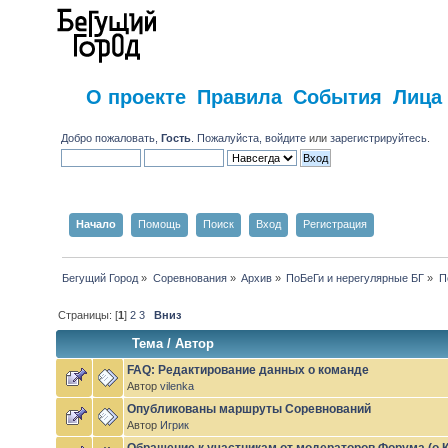
О проекте
Правила
События
Лица
Добро пожаловать,
Гость
. Пожалуйста,
войдите
или
зарегистрируйтесь
.
Начало
Помощь
Поиск
Вход
Регистрация
Бегущий Город
»
Соревнования
»
Архив
»
ПоБеГи и нерегулярные БГ
»
П
Страницы: [
1
]
2
3
Вниз
Тема
/
Автор
FAQ: Редактирование данных о команде
Автор
vilenka
Опубликованы маршруты Соревнований
Автор
Игрик