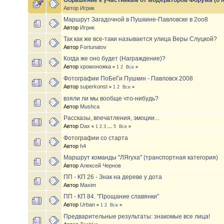
Обрашение к участникам от модераторов Форума (о 
Автор
Игрик
Маршрут Загадочной в Пушкине-Павловске в 2оо8
Автор
Игрик
Так как же все-таки называется улица Веры Слуцкой?
Автор
Fortunatov
Когда же оно будет (Награждение)?
Автор
хромоножка
«
1
2
Все
»
Фотографии ПоБеГи Пушкин - Павловск 2008
Автор
superkonst
«
1
2
Все
»
взяли ли мы вообще что-нибудь?
Автор
Mushca
Рассказы, впечатления, эмоции...
Автор
Dax
«
1
2
3
...
5
Все
»
Фотографии со старта
Автор
h4
Маршрут команды "ЛЯгуха" (транспортная категория)
Автор
Алексей Чернов
ПП - КП 26 - Знак на дереве у дота
Автор
Maxim
ПП - КП 84. "Прощание славянки"
Автор
Urban
«
1
2
Все
»
Предварительные результаты: знакомые все лица!