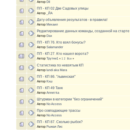
Автор
Dil
ПП - КП 02 Две Садовых улицы
Автор
_ЙА
Дату объявления результатов - в правила!
Автор
Михаил
Редактирование данных команды, созданной на старте
Автор
Dax
ПП - КП 76. Кто взял бонусы?
Автор
Salamander
ПП - КП 27. Кто нашел ворота?
Автор
Трутни1
«
1
2
Все
»
Статистика по невзятым КП
Автор
lundi aka Мага
ПП - КП 86. "львинская"
Автор
Кэш
ПП - КП 49 Танк
Автор
Annet-ka
Штурман в категории "без ограничений"
Автор
No Access
Про совпадающие трассы
Автор
No Access
ПП - КП 87. Сколько рыбок?
Автор
Рыжая Лис