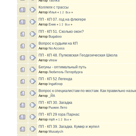
Автор
Tashka
Коллеги с трассы
Автор
Илья
«
1
2
Все
»
ПП - КП 07. год на флюгере
Автор
Еник
«
1
2
Все
»
ПП - КП 51. Сколько окон?
Автор
Bugaboo
Вопрос к судьям на КП
Автор
No Access
ПП - КП 48. Пулковская Геодезическая Школа
Автор
vlnsw
Бегуны - оптимальный путь
Автор
Любитель Петербурга
ПП - КП 52 Легенда
Автор
IngaKnop
Вопрос к специалистам по мостам. Как правильно назы
Автор
_ЙА
ПП - КП 30. Загадка
Автор
Рыжее Лето
ПП - КП 29 гора Парнас
Автор
mph
«
1
2
Все
»
ПП - КП 39. Загадка. Кумир и жупел
Автор
Musatych