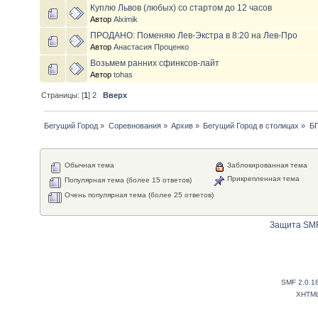
Куплю Львов (любых) со стартом до 12 часов
Автор
Alximik
ПРОДАНО: Поменяю Лев-Экстра в 8:20 на Лев-Про
Автор
Анастасия Проценко
Возьмем ранних сфинксов-лайт
Автор
tohas
Страницы: [
1
]
2
Вверх
Бегущий Город
»
Соревнования
»
Архив
»
Бегущий Город в столицах
»
БГ
Обычная тема
Заблокированная тема
Прикрепленная тема
Популярная тема (более 15 ответов)
Очень популярная тема (более 25 ответов)
Защита SMF
SMF 2.0.1
XHTM