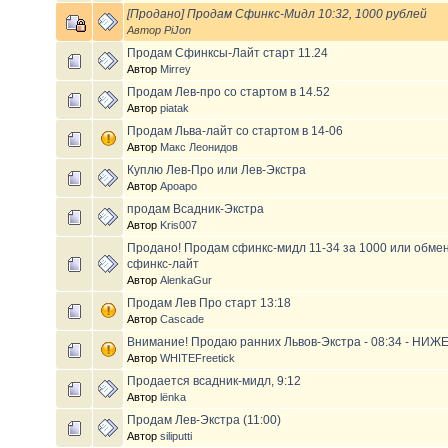
[Продано] Продам Сфинкс-Мидл 10:32, 1000 рублей
Автор
PiJon
Продам Сфинксы-Лайт старт 11.24
Автор
Mirrey
Продам Лев-про со стартом в 14.52
Автор
piatak
Продам Льва-лайт со стартом в 14-06
Автор
Макс Леонидов
Куплю Лев-Про или Лев-Экстра
Автор
Apoapo
продам Всадник-Экстра
Автор
Kris007
Продано! Продам сфинкс-мидл 11-34 за 1000 или обмен
сфинкс-лайт
Автор
AlenkaGur
Продам Лев Про старт 13:18
Автор
Cascade
Внимание! Продаю ранних Львов-Экстра - 08:34 - НИ
Автор
WHITEFreetick
Продается всадник-мидл, 9:12
Автор
lёnka
Продам Лев-Экстра (11:00)
Автор
siliputti