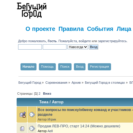
О проекте
Правила
События
Лица
Добро пожаловать,
Гость
. Пожалуйста,
войдите
или
зарегистрируйтесь
.
Начало
Помощь
Поиск
Вход
Регистрация
Бегущий Город
»
Соревнования
»
Архив
»
Бегущий Город в столицах
»
БГ
Страницы: [
1
]
2
Вниз
Тема
/
Автор
Все вопросы по поиску/обмену команд и участников -
разделе
Автор
Игрик
Продам ЛЕВ-ПРО, старт 14:24 (Можно дешевле)
Автор
Aell