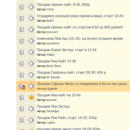
Продам сфинкс-лайт, 9:30, 800р
Автор
Chris
Отдадим в хорошие руки сфинкса-мидл, старт 10:26
Автор
BarD
Продам сфинкс-лайт со стартом 8:50 за 800 рублей
Автор
possum
поменяем Лев-про (10.34)- на более позднее время
Автор
paveleon
Продам Львов-Экстра, старт в 12:34
Автор
Glider
Продам Лев-Лайт 14:30
Автор
Boris Best
Продам Грифона-лайт, старт 09:30, 400 р
Автор
M-Xander
Продаю Сфинкс Мидл со стартом в 9.44 за пол цены
Автор
lyganin
Продам Лев-лайт на 10:40
Автор
pushok
Продам Лев-Экстра
Автор
Лялябра
Продам Лев-Лайт, старт 14-20, 500р
Автор
Lapko
продам сфинкс мидл старт 09:58 600р