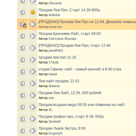
Автор
OksanaL
Продам Лев-Про. Старт 14:30 800р.
Автор
Antinina
[ПРОДАНО] Продам Лев-Про на 12:04. Дешевле номинал
Автор
toxa-svr
Продам Броневик-Лайт, старт 08:00
Автор
Светлана Жукова
[ПРОДАНО] Продам Лев-Про, старт 12:48
Автор
pand5461
продам лев-про 11:16
Автор
17dufa
отдам Сфинкс лайт - самый ранний: в 8-00 утра
Автор
kitanir
Лев-лайт продам, 11-52
Автор
Antares
Продам Лев-Лайт, 12:36, 400 рублей
Автор
orie
Продам всадник мидл 09:50 или обменяю на лайт
Автор
SL
Продам грифон-про, старт 8-38. 600р
Автор
StrelokK
Продаю Львов Экстра, 8:06
Автор
EvgeniyK