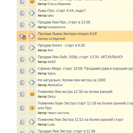
Автор
Ольга Иванова
Львы-Про, старт 9.44, надо?
Автор
uliss
Продам Лев-Про, старт в 13:58
Автор
kompotovna
Продам Львов-Экстра старт 8:28
Автор
Lichtgestalt
Продам Ангел - старт в 8.30
Автор
Ave
Продам Лев-Лайт, 500р, старт 13:30. АКТУАЛЬНО!
Автор
dm53
Сфинкс-Мидл, старт 10:08. Продам/отдам в хорошие рук
Автор
Spica
Не актуально. Купим лев-экстра за 1000
Автор
AlenkaGur
Поменяю Лев экстра 12 30 на более ранний
Автор
Diricy
Поменяю Льва-Экстра старт 11-28 на более ранний ста
или Про
Автор
Через постель
Поменям Лев-Экстра 11:52 на более ранний старт
Автор
Luda
Продаю Лев-Экстра, старт в 11:48