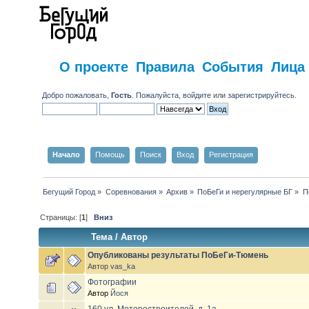
О проекте
Правила
События
Лица
Добро пожаловать,
Гость
. Пожалуйста,
войдите
или
зарегистрируйтесь
.
Начало
Помощь
Поиск
Вход
Регистрация
Бегущий Город
»
Соревнования
»
Архив
»
ПоБеГи и нерегулярные БГ
»
П
Страницы: [
1
]
Вниз
Тема
/
Автор
Опубликованы результаты ПоБеГи-Тюмень
Автор
vas_ka
Фотографии
Автор
Йося