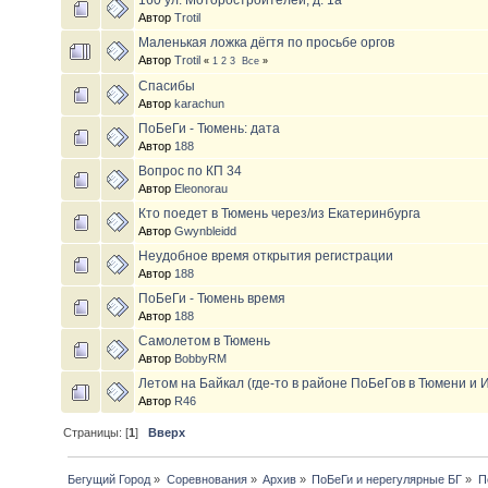
160 ул. Моторостроителей, д. 1а
Автор
Trotil
Маленькая ложка дёгтя по просьбе оргов
Автор
Trotil
«
1
2
3
Все
»
Спасибы
Автор
karachun
ПоБеГи - Тюмень: дата
Автор
188
Вопрос по КП 34
Автор
Eleonorau
Кто поедет в Тюмень через/из Екатеринбурга
Автор
Gwynbleidd
Неудобное время открытия регистрации
Автор
188
ПоБеГи - Тюмень время
Автор
188
Самолетом в Тюмень
Автор
BobbyRM
Летом на Байкал (где-то в районе ПоБеГов в Тюмени и И
Автор
R46
Страницы: [
1
]
Вверх
Бегущий Город
»
Соревнования
»
Архив
»
ПоБеГи и нерегулярные БГ
»
П