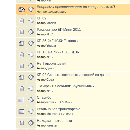
Автор
Fluff
Вопросы к организаторам по конкретным КП
Автор
alexmccensy
КП 89
Автор
Marlen
Рассказ про БГ-Мини 2011
Автор
КНС
КП 35: ЖЕНСКИЕ головы!
Автор
Yeguar
КП 13 1-я линия В.О. д.36
Автор
КНС
Re: Говорят дети!
Автор
Дима
КП 92 Сколько каменных изваяний во дворе.
Автор
Совa
Экскурсия в особняк Брусницыных.
Автор
КНС
Спасибо!
Автор
lemur
«
1
2
3
Все
»
Реально без транспорта?
Автор
Моника
«
1
2
Все
»
Находки - потеряшки
Автор
forester