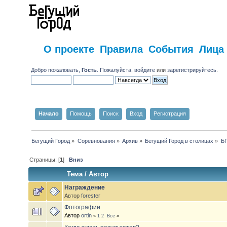
О проекте
Правила
События
Лица
Добро пожаловать,
Гость
. Пожалуйста,
войдите
или
зарегистрируйтесь
.
Начало
Помощь
Поиск
Вход
Регистрация
Бегущий Город
»
Соревнования
»
Архив
»
Бегущий Город в столицах
»
БГ
Страницы: [
1
]
Вниз
Тема
/
Автор
Награждение
Автор
forester
Фотографии
Автор
ortin
«
1
2
Все
»