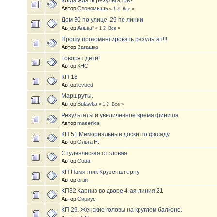
Когда ждать результатов?
Автор
Слономышь
«
1
2
Все
»
Дом 30 по улице, 29 по линии
Автор
Алька*
«
1
2
Все
»
Прошу прокоментировать результат!!!
Автор
Загашка
Говорят дети!
Автор
КНС
КП 16
Автор
levbed
Маршруты.
Автор
Bulawka
«
1
2
Все
»
Результаты и увеличенное время финиша
Автор
masenka
КП 51 Мемориальные доски по фасаду
Автор
Ольга Н.
Студенческая столовая
Автор
Совa
КП Памятник Крузенштерну
Автор
ortin
КП32 Карниз во дворе 4-ая линия 21
Автор
Сириус
КП 29. Женские головы на круглом балконе.