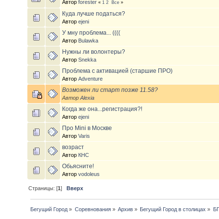
Автор
forester
«
1
2
Все
»
Куда лучше податься?
Автор
ejeni
У мну проблема... ((((
Автор
Bulawka
Нужны ли волонтеры?
Автор
Snekka
Проблема с активацией (старшие ПРО)
Автор
Adventure
Возможен ли старт позже 11.58?
Автор
Alexia
Когда же она...регистрация?!
Автор
ejeni
Про Mini в Москве
Автор
Varis
возраст
Автор
КНС
Обьясните!
Автор
vodoleus
Страницы: [
1
]
Вверх
Бегущий Город
»
Соревнования
»
Архив
»
Бегущий Город в столицах
»
БГ