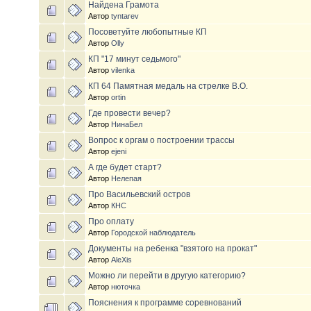
Найдена Грамота
Автор
tyntarev
Посоветуйте любопытные КП
Автор
Olly
КП "17 минут седьмого"
Автор
vilenka
КП 64 Памятная медаль на стрелке В.О.
Автор
ortin
Где провести вечер?
Автор
НинаБел
Вопрос к оргам о построении трассы
Автор
ejeni
А где будет старт?
Автор
Нелепая
Про Васильевский остров
Автор
КНС
Про оплату
Автор
Городской наблюдатель
Документы на ребенка "взятого на прокат"
Автор
AleXis
Можно ли перейти в другую категорию?
Автор
нюточка
Пояснения к программе соревнований