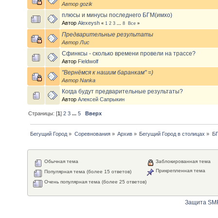
Автор
gozik
плюсы и минусы последнего БГМ(имхо)
Автор
Alexeysh
«
1
2
3
...
8
Все
»
Предварительные результаты
Автор
Лис
Сфинксы - сколько времени провели на трассе?
Автор
Fieldwolf
"Вернёмся к нашим баранкам" =)
Автор
Nanka
Когда будут предварительные результаты?
Автор
Алексей Сапрыкин
Страницы: [
1
]
2
3
...
5
Вверх
Бегущий Город
»
Соревнования
»
Архив
»
Бегущий Город в столицах
»
Б
Обычная тема
Заблокированная тема
Прикрепленная тема
Популярная тема (более 15 ответов)
Очень популярная тема (более 25 ответов)
Защита SMF