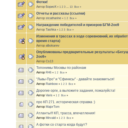
Фотки!
Автор
БорисК
«
1
2
3
...
13
Все
»
Отчеты и рассказы (ссылки)
Автор
stcatharine
«
1
2
Все
»
Награждение победителей и призеров БГМ-2оо9
Автор
Tashka
«
1
2
3
Все
»
Изменения в трассах в ходе соревновний, их обработк
время старта)
Автор
albokarev
Опубликованы предварительные результаты «Бегущ
2oo9»
Автор
Cs13
Топонимы Москвы по районам
Автор
R46
«
1
2
Все
»
"Львы-Про" и "Сфинксы" - давайте знакомиться!
Автор
Rainbow
«
1
2
3
Все
»
Дорогие орги, а выложите задания, пожалуйста!
Автор
Varis
«
1
2
Все
»
про КП 271. историческая справка :)
Автор
MajorTom
Атланты!!! КП, трасса, впечатления!
Автор
Mirvald
«
1
2
3
Все
»
А фотки со старта когда будут?