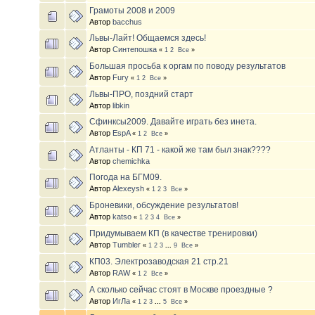
Грамоты 2008 и 2009
Автор
bacchus
Львы-Лайт! Общаемся здесь!
Автор
Синтепошка
«
1
2
Все
»
Большая просьба к оргам по поводу результатов
Автор
Fury
«
1
2
Все
»
Львы-ПРО, поздний старт
Автор
libkin
Сфинксы2009. Давайте играть без инета.
Автор
EspA
«
1
2
Все
»
Атланты - КП 71 - какой же там был знак????
Автор
chemichka
Погода на БГМ09.
Автор
Alexeysh
«
1
2
3
Все
»
Броневики, обсуждение результатов!
Автор
katso
«
1
2
3
4
Все
»
Придумываем КП (в качестве тренировки)
Автор
Tumbler
«
1
2
3
...
9
Все
»
КП03. Электрозаводская 21 стр.21
Автор
RAW
«
1
2
Все
»
А сколько сейчас стоят в Москве проездные ?
Автор
ИгЛа
«
1
2
3
...
5
Все
»