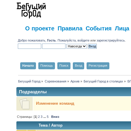
О проекте
Правила
События
Лица
Добро пожаловать,
Гость
. Пожалуйста,
войдите
или
зарегистрируйтесь
.
Начало
Помощь
Поиск
Вход
Регистрация
Бегущий Город
»
Соревнования
»
Архив
»
Бегущий Город в столицах
»
Б
Подразделы
Изменение команд
Страницы: [
1
]
2
3
...
5
Вниз
Тема
/
Автор