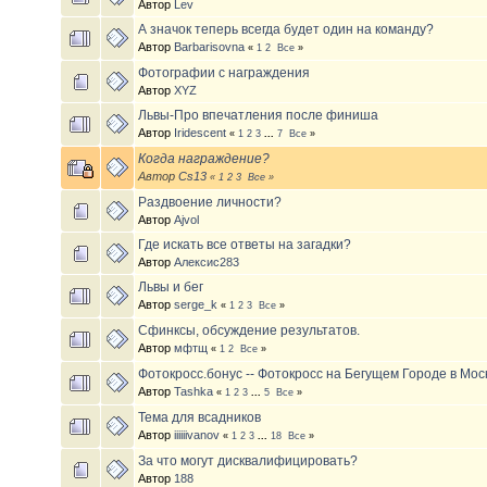
Автор
Lev
А значок теперь всегда будет один на команду?
Автор
Barbarisovna
«
1
2
Все
»
Фотографии с награждения
Автор
XYZ
Львы-Про впечатления после финиша
Автор
Iridescent
«
1
2
3
...
7
Все
»
Когда награждение?
Автор
Cs13
«
1
2
3
Все
»
Раздвоение личности?
Автор
Ajvol
Где искать все ответы на загадки?
Автор
Алексис283
Львы и бег
Автор
serge_k
«
1
2
3
Все
»
Сфинксы, обсуждение результатов.
Автор
мфтщ
«
1
2
Все
»
Фотокросс.бонус -- Фотокросс на Бегущем Городе в Мос
Автор
Tashka
«
1
2
3
...
5
Все
»
Тема для всадников
Автор
iiiiiivanov
«
1
2
3
...
18
Все
»
За что могут дисквалифицировать?
Автор
188