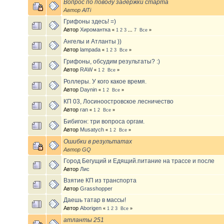
Вопрос по поводу задержки старта
Автор
AlTi
Грифоны здесь! =)
Автор
Хиромантка
«
1
2
3
...
7
Все
»
Ангелы и Атланты ))
Автор
lampada
«
1
2
3
Все
»
Грифоны, обсудим результаты? :)
Автор
RAW
«
1
2
Все
»
Роллеры. У кого какое время.
Автор
Daynin
«
1
2
Все
»
КП 03, Лосиноостровское лесничество
Автор
ran
«
1
2
Все
»
Бибигон: три вопроса оргам.
Автор
Musatych
«
1
2
Все
»
Ошибки в результатах
Автор
GQ
Город Бегущий и Едящий.питание на трассе и после
Автор
Лис
Взятие КП из транспорта
Автор
Grasshopper
Даешь татар в массы!
Автор
Aborigen
«
1
2
3
Все
»
атланты 251