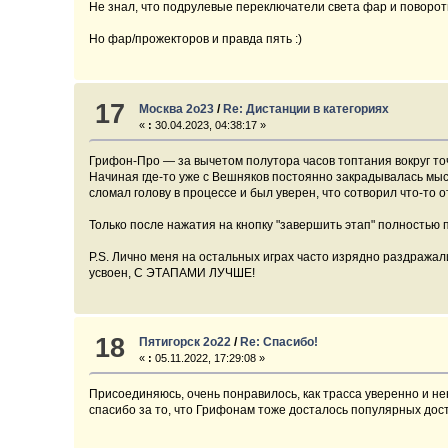
Не знал, что подрулевые переключатели света фар и поворо
Но фар/прожекторов и правда пять :)
17
Москва 2о23
/
Re: Дистанции в категориях
«
:
30.04.2023, 04:38:17 »
Грифон-Про — за вычетом полутора часов топтания вокруг точк
Начиная где-то уже с Вешняков постоянно закрадывалась мысл
сломал голову в процессе и был уверен, что сотворил что-то о
Только после нажатия на кнопку "завершить этап" полностью 
P.S. Лично меня на остальных играх часто изрядно раздражали 
усвоен, С ЭТАПАМИ ЛУЧШЕ!
18
Пятигорск 2о22
/
Re: Спасибо!
«
:
05.11.2022, 17:29:08 »
Присоединяюсь, очень понравилось, как трасса уверенно и н
спасибо за то, что Грифонам тоже досталось популярных дос