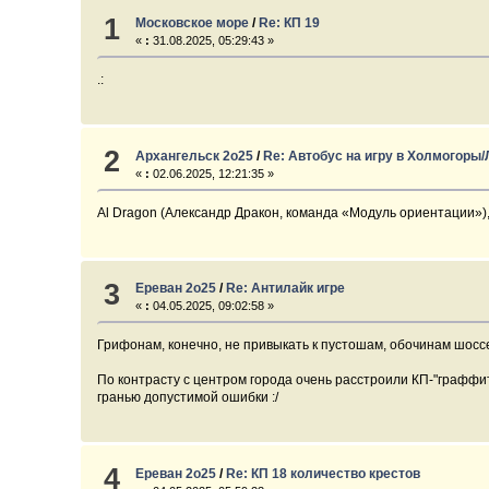
1
Московское море
/
Re: КП 19
«
:
31.08.2025, 05:29:43 »
.:
2
Архангельск 2о25
/
Re: Автобус на игру в Холмогоры
«
:
02.06.2025, 12:21:35 »
Al Dragon (Александр Дракон, команда «Модуль ориентации»)
3
Ереван 2о25
/
Re: Антилайк игре
«
:
04.05.2025, 09:02:58 »
Грифонам, конечно, не привыкать к пустошам, обочинам шоссе 
По контрасту с центром города очень расстроили КП-"граффит
гранью допустимой ошибки :/
4
Ереван 2о25
/
Re: КП 18 количество крестов