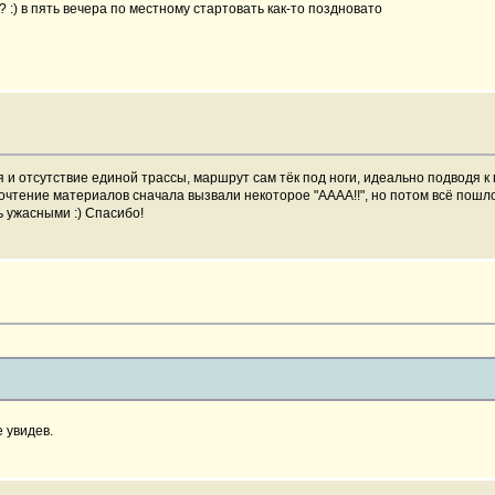
 :) в пять вечера по местному стартовать как-то поздновато
и отсутствие единой трассы, маршрут сам тёк под ноги, идеально подводя к
очтение материалов сначала вызвали некоторое "АААА!!", но потом всё пошл
ь ужасными :) Спасибо!
 увидев.