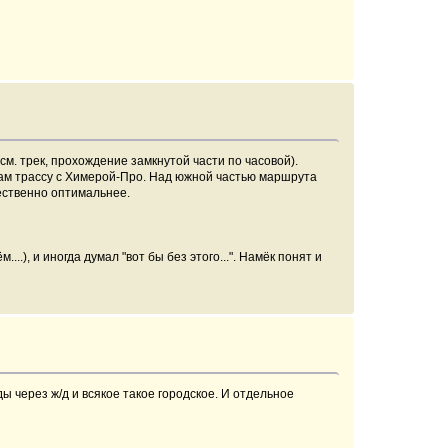
см. трек, прохождение замкнутой части по часовой).
 нам трассу с Химерой-Про. Над южной частью маршрута
щественно оптимальнее.
.), и иногда думал "вот бы без этого...". Намёк понят и
 через ж/д и всякое такое городское. И отдельное