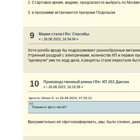
2. Стартовое время, видимо, предлагается выбрать по Москве?
3. в программе встречаются призраки Подольска
9
Марки стали
/
Re: Спасибы
«
:
26.08.2023, 16:34:04 »
Хотя рогейн вроде бы подразумевает разнообразные метания 
Утренний раздрай с электричками, количество КП и первое пр
"щелкнули" уже по ходу дела, и рецепты стали перестали быт
10
Производственный роман
/
Re: КП 202 Дрезна
«
:
26.08.2023, 16:15:39 »
Цитата: Юлия О. от 26.08.2023, 07:35:12
Покажите фото пятой?
Вразумительно её сфотографировать, увы, было сложно, даже