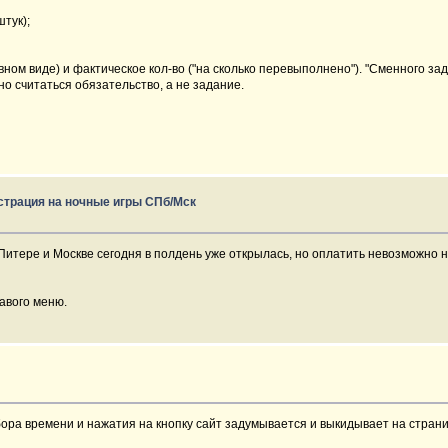
тук);
явном виде) и фактическое кол-во ("на сколько перевыполнено"). "Сменного за
жно считаться обязательство, а не задание.
страция на ночные игры СПб/Мск
итере и Москве сегодня в полдень уже открылась, но оплатить невозможно ни
равого меню.
ыбора времени и нажатия на кнопку сайт задумывается и выкидывает на стра