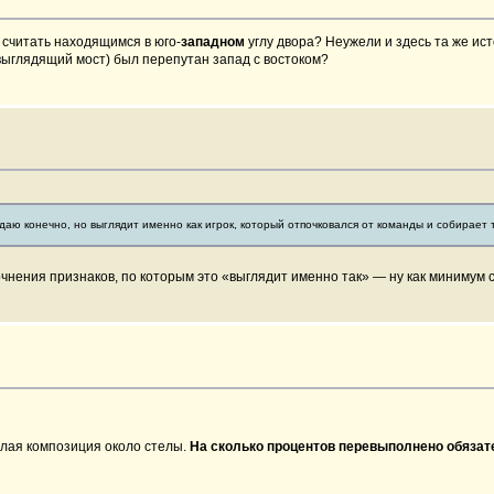
о считать находящимся в юго-
западном
углу двора? Неужели и здесь та же ист
 выглядящий мост) был перепутан запад с востоком?
даю конечно, но выглядит именно как игрок, который отпочковался от команды и собирает 
точнения признаков, по которым это «выглядит именно так» — ну как минимум
глая композиция около стелы.
На сколько процентов перевыполнено обязат