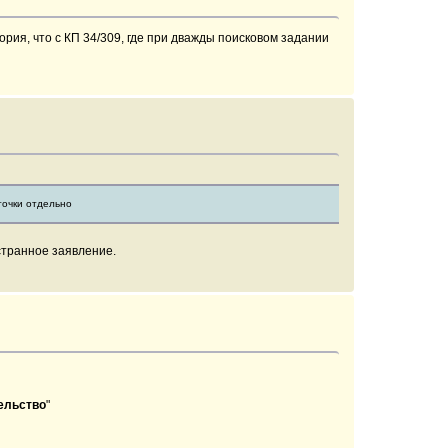
ория, что с КП 34/309, где при дважды поисковом задании
точки отдельно
 странное заявление.
ельство
"