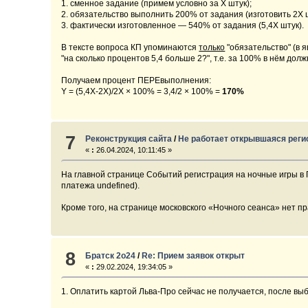
1. сменное задание (примем условно за X штук);
2. обязательство выполнить 200% от задания (изготовить 2X ш
3. фактически изготовленное — 540% от задания (5,4X штук).
В тексте вопроса КП упоминаются
только
"обязательство" (в 
"на сколько процентов 5,4 больше 2?", т.е. за 100% в нём дол
Получаем процент ПЕРЕвыполнения:
Y = (5,4X-2X)/2X × 100% = 3,4/2 × 100% =
170%
7
Реконструкция сайта
/
Не работает открывшаяся реги
«
:
26.04.2024, 10:11:45 »
На главной странице Событий регистрация на ночные игры в П
платежа undefined).
Кроме того, на странице московского «Ночного сеанса» нет п
8
Братск 2о24
/
Re: Прием заявок открыт
«
:
29.02.2024, 19:34:05 »
1. Оплатить картой Льва-Про сейчас не получается, после в