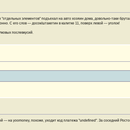
"отдельных элементов" подъехал на авто хозяин дома, довольно-таки бруталь
но. С его слов — досок/штакетин в калитке 11, поверх левой — уголок!
лковых послевкусий.
й — на yoomoney, похоже, уходит код платежа "undefined". За соседний Росто