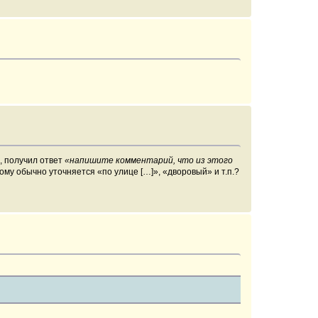
, получил ответ
«напишите комментарий, что из этого
му обычно уточняется «по улице […]», «дворовый» и т.п.?