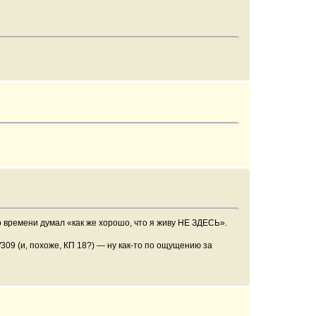
ко времени думал «как же хорошо, что я живу НЕ ЗДЕСЬ».
09 (и, похоже, КП 18?) — ну как-то по ощущению за