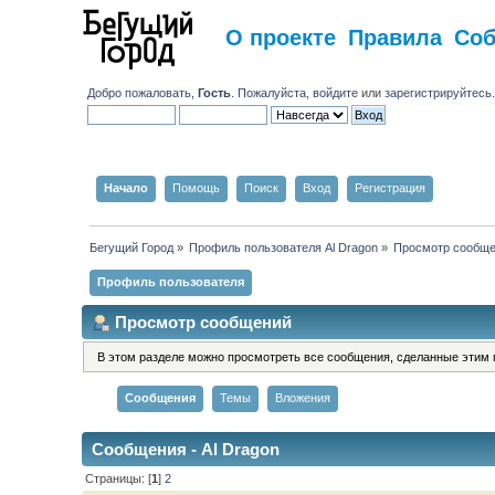
О проекте
Правила
Со
Добро пожаловать,
Гость
. Пожалуйста,
войдите
или
зарегистрируйтесь
Начало
Помощь
Поиск
Вход
Регистрация
Бегущий Город
»
Профиль пользователя Al Dragon
»
Просмотр сообщ
Профиль пользователя
Просмотр сообщений
В этом разделе можно просмотреть все сообщения, сделанные этим 
Сообщения
Темы
Вложения
Сообщения - Al Dragon
Страницы: [
1
]
2