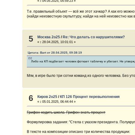
«
:
04.05.2025, 05:59:23 »
Т.е. правильный объект — всё же этот хачкар? А как его можн
(найди неизвестную скульптуру, найди на ней неизвестно как
5
Москва 2о25
/
Re: Что делать со нарушителями?
«
:
28.04.2025, 10:01:01 »
Цитата: Bart от 28.04.2025, 09:38:19
Либо на КП подбегает человек фоткает табличку и убегает. Не утверж
Мгм, в игре было три сотни команд из одного человека. Без у
6
Киров 2о25
/
КП 126 Процент перевыполнения
«
:
05.01.2025, 06:44:44 »
Грифон ходить школа. Грифон знать процент
Формулировка задания: "Стела с указом президента. Полукру
В тексте на композиции описано три количества продукции: