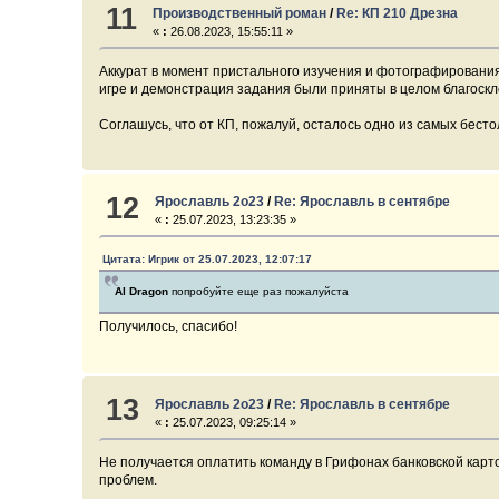
11
Производственный роман
/
Re: КП 210 Дрезна
«
:
26.08.2023, 15:55:11 »
Аккурат в момент пристального изучения и фотографирования 
игре и демонстрация задания были приняты в целом благосклон
Соглашусь, что от КП, пожалуй, осталось одно из самых бесто
12
Ярославль 2о23
/
Re: Ярославль в сентябре
«
:
25.07.2023, 13:23:35 »
Цитата: Игрик от 25.07.2023, 12:07:17
Al Dragon
попробуйте еще раз пожалуйста
Получилось, спасибо!
13
Ярославль 2о23
/
Re: Ярославль в сентябре
«
:
25.07.2023, 09:25:14 »
Не получается оплатить команду в Грифонах банковской карто
проблем.