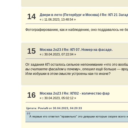
14
Двери в лето (Петербург и Москва)
/
Re: КП 21 Зага
«
:
11.06.2023, 13:48:54 »
Фотографированию, как и наблюдению, оно поддавалось не без
15
Москва 2о23
/
Re: КП 07. Номер на фасаде.
«
:
30.04.2023, 07:22:04 »
От задания КП осталось сильное непонимание «что это вообщ
вы считаете фасадом и почему»
, опешил ещё больше — врод
Или избушки в этом смысле устроены как-то иначе?
16
Москва 2о23
/
Re: КП02 - количество фар
«
:
30.04.2023, 05:02:12 »
Цитата: PoviaN от 30.04.2023, 04:20:33
А первые кто ответил "правильно" это девушки которые скорее всего