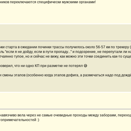
тников переключаются специфически мужскими органами!
и старта в ожидании починки трассы получилось около 56-57 км по трекеру (
ь "если я не дойду, если в пути пропаду..." и подозрение, не перепутали ли
тчаянно тупое, но и сейчас не вижу, как можно эти точки соединить как-то су
поверил, что ни одно КП при разметке не потерял 😅
смены этапов (особенно когда этапов дофига, а размечаться надо под дождём...
енавязчиво вела через не самые очевидные проходы между заборами, переходы
топримечательностей :)