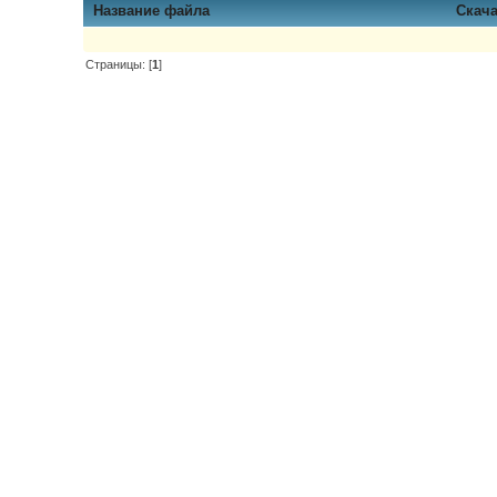
Название файла
Скач
Страницы: [
1
]