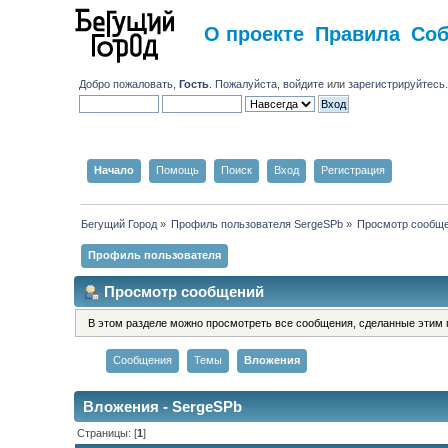
О проекте
Правила
Со
Добро пожаловать,
Гость
. Пожалуйста,
войдите
или
зарегистрируйтесь
Начало
Помощь
Поиск
Вход
Регистрация
Бегущий Город
»
Профиль пользователя SergeSPb
»
Просмотр сообщ
Профиль пользователя
Просмотр сообщений
В этом разделе можно просмотреть все сообщения, сделанные этим 
Сообщения
Темы
Вложения
Вложения - SergeSPb
Страницы: [
1
]