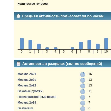
Количество голосов:
Средняя активность пользователя по часам
0
1
2
3
4
5
6
7
8
9
10
Активность в разделах (кол-во сообщений)
Москва 2о21
16
Москва 2о2о
13
Москва 2о22
13
Вековые рубежи
11
Производственный роман
7
Москва 2о19
7
Bestiarium
6