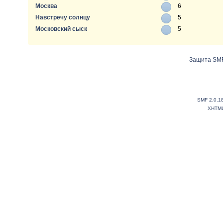
Москва
6
Навстречу солнцу
5
Московский сыск
5
Защита SMF
SMF 2.0.1
XHTM