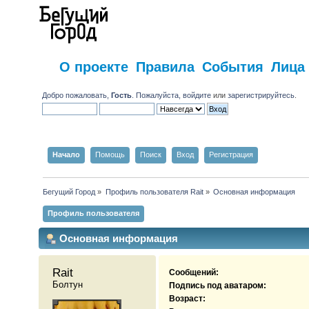
О проекте
Правила
События
Лица
Добро пожаловать,
Гость
. Пожалуйста,
войдите
или
зарегистрируйтесь
.
Начало
Помощь
Поиск
Вход
Регистрация
Бегущий Город
»
Профиль пользователя Rait
»
Основная информация
Профиль пользователя
Основная информация
Rait 
Сообщений:
Болтун
Подпись под аватаром:
Возраст: