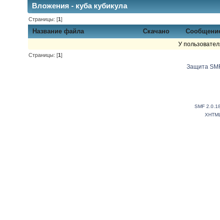
Вложения - куба кубикула
Страницы: [
1
]
Название файла
Скачано
Сообщени
У пользовател
Страницы: [
1
]
Защита SMF
SMF 2.0.1
XHTM