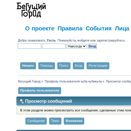
О проекте
Правила
События
Лица
Добро пожаловать,
Гость
. Пожалуйста,
войдите
или
зарегистрируйтесь
.
Начало
Помощь
Поиск
Вход
Регистрация
Бегущий Город
»
Профиль пользователя куба кубикула
»
Просмотр сооб
Профиль пользователя
Просмотр сообщений
В этом разделе можно просмотреть все сообщения, сделанные этим пол
Сообщения
Темы
Вложения