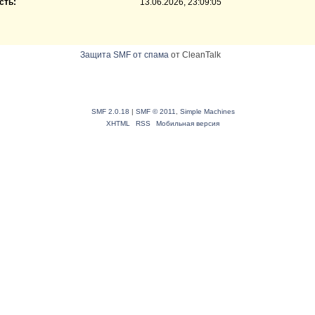
сть:
13.06.2026, 23:09:05
Защита SMF от спама
от CleanTalk
SMF 2.0.18
|
SMF © 2011
,
Simple Machines
XHTML
RSS
Мобильная версия