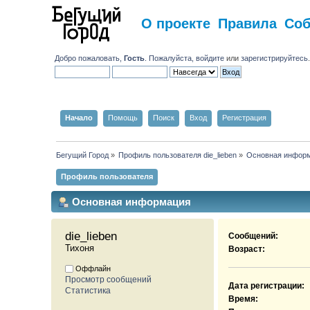
О проекте
Правила
Со
Добро пожаловать,
Гость
. Пожалуйста,
войдите
или
зарегистрируйтесь
Начало
Помощь
Поиск
Вход
Регистрация
Бегущий Город
»
Профиль пользователя die_lieben
»
Основная инфор
Профиль пользователя
Основная информация
die_lieben 
Сообщений:
Тихоня
Возраст:
Оффлайн
Просмотр сообщений
Дата регистрации:
Статистика
Время: