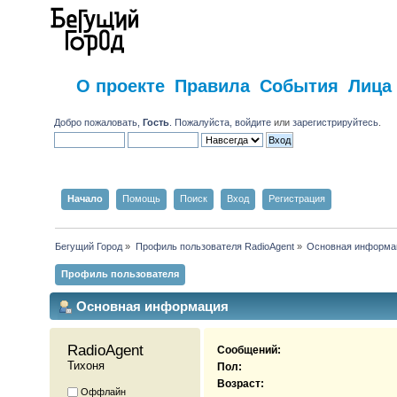
О проекте
Правила
События
Лица
Добро пожаловать,
Гость
. Пожалуйста,
войдите
или
зарегистрируйтесь
.
Начало
Помощь
Поиск
Вход
Регистрация
Бегущий Город
»
Профиль пользователя RadioAgent
»
Основная информа
Профиль пользователя
Основная информация
RadioAgent 
Сообщений:
Тихоня
Пол:
Возраст:
Оффлайн