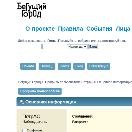
О проекте
Правила
События
Лица
Добро пожаловать,
Гость
. Пожалуйста,
войдите
или
зарегистрируйтесь
.
Начало
Помощь
Поиск
Вход
Регистрация
Бегущий Город
»
Профиль пользователя ПетрАС
»
Основная информаци
Профиль пользователя
Основная информация
ПетрАС 
Сообщений:
Наблюдатель
Возраст:
Оффлайн